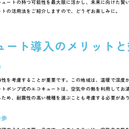
キュートの持つ可能性を最大限に活かし、未来に向けた賢
地域経済とエコキュートの相乗効果
ートの活用法をご紹介しますので、どうぞお楽しみに。
熊本県でのエコキュート導入が電気代に及ぼす具体的効
エコキュートで実現する毎月の電気代削減
具体的な電気代削減事例から学ぶエコキュート
ュート導入のメリットと
エコキュート導入前後の電気代比較データ
熊本県での導入事例から見る実際の効果
び
電気代削減に向けたエコキュートの成功戦略
導入後の電気代モニタリングで効果を実感
特性を考慮することが重要です。この地域は、温暖で湿度
エコキュートで熊本県のエコと家計を支える方法
ートポンプ式のエコキュートは、空気中の熱を利用してお
るため、耐震性の高い機種を選ぶことも考慮する必要があ
エコキュートが家庭のエコ意識を高める理由
熊本県のエネルギー事情とエコキュートの役割
一歩
エコキュート導入による地域のエコ推進効果
持続可能な家計管理を支えるエコキュート