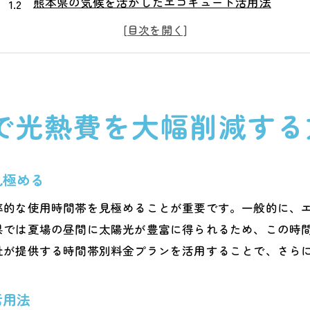
熊本県の気候を活かしたエコキュート活用法
電気代削減に役立つエコキュートの機能をフル活用
エコキュートと太陽光発電の併用でさらなる節約
地域密着型のプランで電気代節約を最大化
長期的な視点で考えるエコキュートの導入メリット
で光熱費を大幅削減する
熊本県でのエコキュート導入のメリットと効果
地元の特性を考慮したエコキュート選び
環境に優しい生活を実現するための第一歩
見極める
電気代削減だけじゃない！エコキュートの魅力
率的な使用時間帯を見極めることが重要です。一般的に、
熊本県で安心して使えるエコキュートの選び方
県では夏場の昼間に太陽光が豊富に得られるため、この時
地域に適したエコキュートの導入事例
社が提供する時間帯別料金プランを活用することで、さら
エコキュートがもたらす電力消費の最適化
エコキュートで持続可能な暮らしを熊本県で実現する
活用法