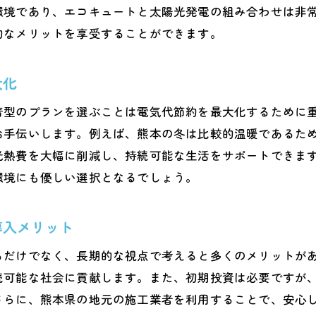
環境であり、エコキュートと太陽光発電の組み合わせは非
地域特性を活かしたエコキュート活用術熊本版
的なメリットを享受することができます。
熊本県の自然環境とエコキュートの最適化
地元の気候に適したエコキュート運用法
大化
熊本県でのエコキュート導入成功事例
地域特有の課題をクリアするエコキュート活用
着型のプランを選ぶことは電気代節約を最大化するために
お手伝いします。例えば、熊本の冬は比較的温暖であるた
エコキュートで地域コミュニティのエコ意識向上
光熱費を大幅に削減し、持続可能な生活をサポートできま
熊本版エコキュート活用術の最新トレンド
環境にも優しい選択となるでしょう。
エコキュートが熊本県の家計に与える影響とは
電気代削減効果が家計に与えるインパクト
導入メリット
熊本県でのエコキュート導入費用対効果
るだけでなく、長期的な視点で考えると多くのメリットが
長期的な家計管理に役立つエコキュート
続可能な社会に貢献します。また、初期投資は必要ですが
エコキュートがもたらす家庭の再エネルギー化
さらに、熊本県の地元の施工業者を利用することで、安心
家計改善に貢献するエコキュートの利便性