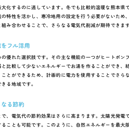
エコキュートを通じて目指す持続可能な地域社会
最大化するのに適しています。冬でも比較的温暖な熊本県
熊本県特有の自然環境とエコキュートの相性
域の特性を活かし、寒冷地用の設定を行う必要がないため
持続可能性を高めるエコキュートの最新技術
と組み合わせることで、さらなる電気代削減が期待できま
地域コミュニティと連携したエコキュート活用法
エコキュートで家庭と地域のエコを推進
能をフル活用
未来の世代へ残すためのエコキュート選び
めの優れた選択肢です。その主な機能の一つがヒートポン
熊本県でエコキュート選びのポイントと注意点
器と比較して少ないエネルギーでお湯を作ることができ、
エコキュート選びで重視すべき機能とスペック
くことができるため、計画的に電力を使用することでさら
熊本県の気候に合ったエコキュートの選び方
できる地域です。
地域密着型サポートを受けられるエコキュート
らなる節約
導入前に知っておきたいエコキュートの基本
エコキュート設置時の注意点とメンテナンス
とで、電気代の節約効果はさらに高まります。太陽光発電
安心して導入できるエコキュートの選定方法
することも可能です。このように、自然エネルギーを最大