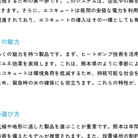
実現するための第一歩です。このシステムは、空気中の熱
エコキュートによる電力消費の最適化策
できます。さらに、エコキュートは夜間の安価な電力を利
推進されており、エコキュートの導入はその一環としても
家計支援としてのエコキュートの意義
トの魅力
多くの魅力を持つ製品です。まず、ヒートポンプ技術を活
省エネ効果を実現します。これは、熊本県のように季節に
エコキュートは環境負荷を低減するため、持続可能な社会
ため、緊急時の水の確保にも役立ちます。これらの特性が
の選び方
気候や地形に適した製品を選ぶことが重要です。熊本は年
技術を備えたモデルが推奨されます。また、設置場所の制