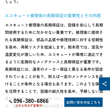
しょう。
エコキュート修理後の長期保証の重要性とその内容
エコキュート修理後の長期保証は、設備を安心して長期
間使用するために欠かせない要素です。修理後に提供さ
れる長期保証は、部品の品質や修理技術に対する信頼性
を高め、再発リスクを低減します。熊本県では、湿気や
温度変化が激しいため、エコキュートが環境に適応でき
るように定期的なメンテナンスと長期保証が重要です。
長期保証には、通常のメーカー保証と異なる条件が設定
されていることがあり、例えば一定のメンテナンスを受
けることが条件となる場合もあります。このような保証
を活用することで、設備の耐久性を高め、予期しない故
障を未然に防ぐことが可能です。修理業者を選ぶ際に
096-380-6866
お問い合わせはこちら
は、提供される長期保証の内容と条件をしっかりと確認
土日も休まず営業中!