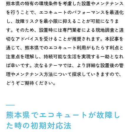
熊本県の特有の環境条件を考慮した設置やメンテナンス
熊本県独自の環境に配慮したエコキュート
を行うことで、エコキュートのパフォーマンスを最適化
運用方法
し、故障リスクを最小限に抑えることが可能になりま
エコキュートの耐久性を高めるための設置
す。そのため、設置時には専門業者による現地調査と適
場所の工夫
切なアドバイスを受けることが推奨されます。本記事を
地域の気候に応じたエコキュートの保護対
通じて、熊本県でのエコキュート利用がもたらす利点と
策
注意点を理解し、持続可能な生活を実現する一助となれ
エコキュート運用で活用したい熊本県の環
ば幸いです。次なるテーマでは、より詳細な設置後の管
境資源
理やメンテナンス方法について探求していきますので、
自然環境と調和するエコキュートの使用方
どうぞご期待ください。
法
熊本県でエコキュート故障時に頼りになる地元
業者の活用法
熊本県でエコキュートが故障し
地元業者の強みを活かしたエコキュート修
た時の初期対応法
理法