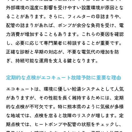
スト
外部環境の温度に影響を受けやすい設置環境が原因とな
熊本県で提供されるエコキュート修理保証
ることがあります。さらに、フィルターの目詰まりや、
サービスの概要
配管の詰まりがあれば、ポンプが余分な負荷を受け、電
力消費が増加することもあります。これらの要因を確認
保証期間内で受けられるサービス内容とそ
し、必要に応じて専門業者に相談することが重要です。
の制限
正確な診断と早期の対応が、不要な電気代の増加を防
エコキュート修理後の長期保証の重要性と
ぎ、持続可能な運用を支える鍵となります。
その内容
熊本県のエコキュート修理業者が提供する
定期的な点検がエコキュート故障予防に重要な理由
保証プラン比較
エコキュートは、環境に優しい給湯システムとして人気
保証内容がエコキュートの選択に与える影
がありますが、その性能を長く維持するためには、定期
響
的な点検が不可欠です。特に熊本県のように気候が多様
熊本県の気候に適したエコキュートの選び方と
な地域では、点検を怠ると故障のリスクが増します。定
故障時の対応策
期点検では、ヒートポンプや配管の状態をチェックし、
熊本県の四季に対応できるエコキュートの