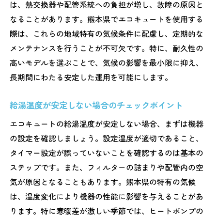
は、熱交換器や配管系統への負担が増し、故障の原因と
定期クリーニングでエコキュート故障を未
なることがあります。熊本県でエコキュートを使用する
然に防ぐ
際は、これらの地域特有の気候条件に配慮し、定期的な
熊本県の気候に合ったエコキュート定期メ
メンテナンスを行うことが不可欠です。特に、耐久性の
ンテナンスのポイント
高いモデルを選ぶことで、気候の影響を最小限に抑え、
エコキュートの劣化を防ぐために知ってお
長期間にわたる安定した運用を可能にします。
くべきこと
水質管理がエコキュートの寿命を延ばす鍵
給湯温度が安定しない場合のチェックポイント
熊本県で利用できるエコキュート保守サー
エコキュートの給湯温度が安定しない場合、まずは機器
ビスの概要
の設定を確認しましょう。設定温度が適切であること、
自分でできるエコキュートメンテナンスの
タイマー設定が誤っていないことを確認するのは基本の
簡単な方法
ステップです。また、フィルターの詰まりや配管内の空
熊本県で信頼できるエコキュート修理業者の見
気が原因となることもあります。熊本県の特有の気候
つけ方
は、温度変化により機器の性能に影響を与えることがあ
ります。特に寒暖差が激しい季節では、ヒートポンプの
口コミで探す熊本県で評判のエコキュート