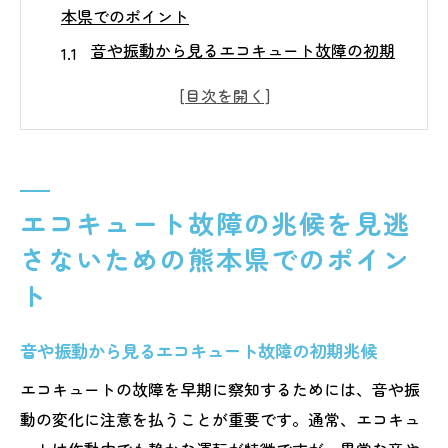
本県でのポイント
音や振動から見るエコキュート故障の初期
兆候
熊本県特有の気候がもたらす影響と故障リ
スク
給湯温度が安定しない場合のチェックポイ
ント
エコキュート故障の兆候を見逃
エコキュートの電気代が急に上がった場合
さないための熊本県でのポイン
の原因
ト
定期的な点検がエコキュート故障予防に重
要な理由
音や振動から見るエコキュート故障の初期兆候
熊本県でのエコキュートの設置環境が与え
エコキュートの故障を早期に察知するためには、音や振
る影響
動の変化に注意を払うことが重要です。通常、エコキュ
熊本県でエコキュートが故障した時の初期対応