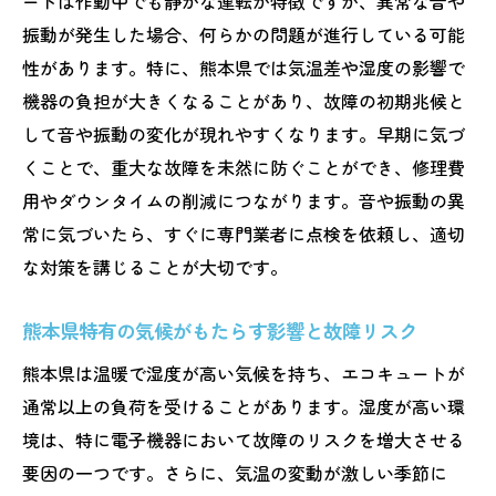
ートは作動中でも静かな運転が特徴ですが、異常な音や
法
振動が発生した場合、何らかの問題が進行している可能
故障時にまず確認すべきエコキュートの基
性があります。特に、熊本県では気温差や湿度の影響で
本設定
機器の負担が大きくなることがあり、故障の初期兆候と
熊本県の水質がエコキュートの動作に与え
して音や振動の変化が現れやすくなります。早期に気づ
る影響
くことで、重大な故障を未然に防ぐことができ、修理費
専門業者に連絡する前に試したい簡単なト
用やダウンタイムの削減につながります。音や振動の異
ラブルシュート
常に気づいたら、すぐに専門業者に点検を依頼し、適切
な対策を講じることが大切です。
エコキュートの故障時に備えておくべき連
絡先一覧
熊本県特有の気候がもたらす影響と故障リスク
停電時のエコキュートの処理方法と注意点
熊本県は温暖で湿度が高い気候を持ち、エコキュートが
熊本県でおすすめのエコキュート緊急サポ
通常以上の負荷を受けることがあります。湿度が高い環
ートサービス
境は、特に電子機器において故障のリスクを増大させる
エコキュートの故障を防ぐための熊本県でのメ
要因の一つです。さらに、気温の変動が激しい季節に
ンテナンス方法