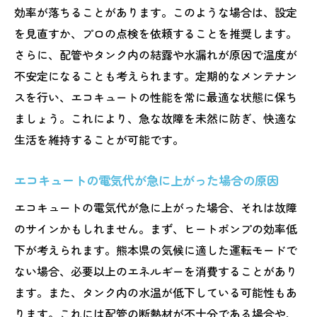
効率が落ちることがあります。このような場合は、設定
修理業者
を見直すか、プロの点検を依頼することを推奨します。
実績と信頼性で選ぶエコキュート修理業者
さらに、配管やタンク内の結露や水漏れが原因で温度が
の選び方
不安定になることも考えられます。定期的なメンテナン
保証内容が充実したエコキュート修理業者
スを行い、エコキュートの性能を常に最適な状態に保ち
を選ぶポイント
ましょう。これにより、急な故障を未然に防ぎ、快適な
熊本県の地域密着型エコキュート修理業者
生活を維持することが可能です。
の特徴
オンラインレビュー活用によるエコキュー
エコキュートの電気代が急に上がった場合の原因
ト業者選びのコツ
エコキュートの電気代が急に上がった場合、それは故障
エコキュート修理業者に直接確認すべき重
のサインかもしれません。まず、ヒートポンプの効率低
要項目
下が考えられます。熊本県の気候に適した運転モードで
エコキュート故障時に熊本県で必ず確認すべき
ない場合、必要以上のエネルギーを消費することがあり
修理保証内容
ます。また、タンク内の水温が低下している可能性もあ
修理保証の範囲を確認する際のチェックリ
ります。これには配管の断熱材が不十分である場合や、