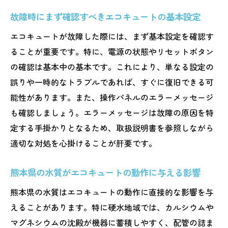
熊本県内で信頼できるエコキュート修理ネ
故障時にまず確認すべきエコキュートの基本設定
ットワーク
エコキュートが故障した際には、まず基本設定を確認す
アフターサービスの充実した地元業者の活
ることが重要です。特に、電源の状態やリセットボタン
用メリット
の確認は基本中の基本です。これにより、単なる設定の
エコキュート修理における地域コミュニテ
誤りや一時的なトラブルであれば、すぐに復旧できる可
ィのサポート
能性があります。また、操作パネルのエラーメッセージ
地元業者との連携で実現する迅速なエコキ
も確認しましょう。エラーメッセージは故障の原因を特
ュート修理
定する手掛かりとなるため、取扱説明書を参照しながら
熊本県で利用できるエコキュート修理のカ
適切な対処を心掛けることが肝要です。
スタマイズサービス
熊本県の水質がエコキュートの動作に与える影響
熊本県の水質はエコキュートの動作に直接的な影響を与
えることがあります。特に硬水地域では、カルシウムや
マグネシウムの沈殿が機器に蓄積しやすく、配管の詰ま