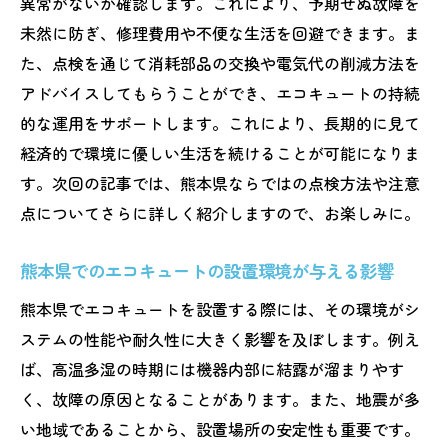
異常がないか確認します。これにより、予期せぬ故障を
選び方
未然に防ぎ、修理費用や不便な生活を回避できます。ま
故障時に備えるためのエコキュート購入時
た、点検を通じて消耗部品の交換や電気代の削減方法を
の注意点
アドバイスしてもらうことができ、エコキュートの持続
エコキュート選びで考慮すべき気候条件と
的な運用をサポートします。これにより、長期的に見て
モデル特性
経済的で環境に優しい生活を続けることが可能になりま
熊本の冬に強いエコキュートの選択基準
す。次回の記事では、熊本県ならではの点検方法や注意
点についてさらに詳しく紹介しますので、お楽しみに。
購入前に確認すべきエコキュートの故障対
応サービス
熊本県でのエコキュートの設置環境が与える影響
エコキュート導入後の長期的な運用をサポ
熊本県でエコキュートを設置する際には、その環境がシ
ートする計画
ステムの性能や耐久性に大きく影響を及ぼします。例え
エコキュート故障を未然に防ぐ熊本県での環境
ば、高温多湿の時期には機器内部に結露が溜まりやす
対策
く、故障の原因となることがあります。また、地震が多
エコキュート設置環境が故障に与える影響
い地域であることから、設置場所の安定性も重要です。
とその対策