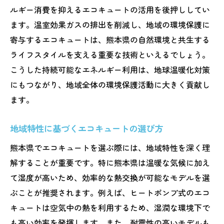
ルギー消費を抑えるエコキュートの活用を後押ししてい
熊本県でのエネルギー効率向上のために
ます。温室効果ガスの排出を削減し、地域の環境保護に
効率的にエネルギーを利用するエコキュー
寄与するエコキュートは、熊本県の自然環境と共生する
ト
ライフスタイルを支える重要な技術といえるでしょう。
地域特性を活かした熊本県のエコキュート活用
こうした持続可能なエネルギー利用は、地球温暖化対策
法
にもつながり、地域全体の環境保護活動に大きく貢献し
地域に根ざしたエコキュート活用の工夫
ます。
熊本県ならではのエコキュート利用術
地域特性に基づくエコキュートの選び方
地域特性を活かすエコキュートの実践例
熊本県でエコキュートを選ぶ際には、地域特性を深く理
熊本県の特性を反映したエコキュート選択
解することが重要です。特に熊本県は温暖な気候に加え
地域社会に貢献するエコキュート活用法
て湿度が高いため、効率的な熱交換が可能なモデルを選
熊本県の生活にフィットするエコキュート
ぶことが推奨されます。例えば、ヒートポンプ式のエコ
熊本県に最適なエコキュートで持続可能な生活
キュートは空気中の熱を利用するため、湿潤な環境下で
を
も高い効率を発揮します。また、耐震性の高いモデルも