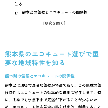
知る
熊本県の気候とエコキュートの関係性
地域特性を活かしたエコキュートの選択ポ
イント
エコキュートが熊本県で効果的な理由
熊本県の自然環境がエコキュートに与える
影響
熊本県のエコキュート選びで重
地域特性に基づくエコキュートの選び方
要な地域特性を知る
熊本県の気候を最大限に活用するエコキュ
ート
熊本県の気候とエコキュートの関係性
エコキュートの効率を最大化する熊本県の気候
熊本県は温暖で湿潤な気候が特徴であり、この地域の気
条件
候特性はエコキュートの効率的な運用に寄与します。特
温暖な気候がエコキュートに与える影響
に、冬季でも氷点下まで気温が下がることが少ないた
熊本県の気候に適したエコキュートモデル
め、エコキュートは空気中の熱を効率的に利用すること