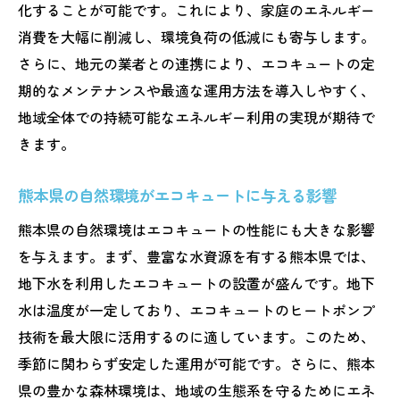
化することが可能です。これにより、家庭のエネルギー
活用
消費を大幅に削減し、環境負荷の低減にも寄与します。
エコキュートがもたらす自然との調和
さらに、地元の業者との連携により、エコキュートの定
熊本県の自然に優しいエコキュート選択
期的なメンテナンスや最適な運用方法を導入しやすく、
持続可能な暮らしを支えるエコキュート
地域全体での持続可能なエネルギー利用の実現が期待で
地域の自然と調和するエコキュートの特徴
きます。
熊本県のエネルギー効率を引き出すエコキュー
熊本県の自然環境がエコキュートに与える影響
トの選択
エネルギー効率を高めるエコキュートの選
熊本県の自然環境はエコキュートの性能にも大きな影響
び方
を与えます。まず、豊富な水資源を有する熊本県では、
地下水を利用したエコキュートの設置が盛んです。地下
熊本県のためのエネルギー効率の良いエコ
水は温度が一定しており、エコキュートのヒートポンプ
キュート
技術を最大限に活用するのに適しています。このため、
省エネ効果の高いエコキュートの特長
季節に関わらず安定した運用が可能です。さらに、熊本
エネルギー節約を実現するエコキュートの
県の豊かな森林環境は、地域の生態系を守るためにエネ
活用法