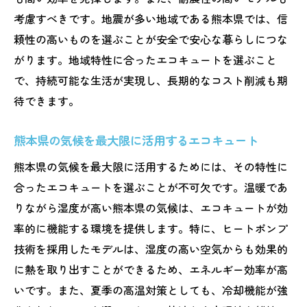
持続可能な生活を実現するエコキュート選
考慮すべきです。地震が多い地域である熊本県では、信
び
頼性の高いものを選ぶことが安全で安心な暮らしにつな
熊本県の未来を支えるエコキュートの選択
がります。地域特性に合ったエコキュートを選ぶこと
長期的な視点でのエコキュート活用法
で、持続可能な生活が実現し、長期的なコスト削減も期
待できます。
熊本県の持続可能なエネルギー利用の実現
エコキュートで築く持続可能なライフスタ
熊本県の気候を最大限に活用するエコキュート
イル
熊本県の気候を最大限に活用するためには、その特性に
未来を見据えたエコキュートの選び方
合ったエコキュートを選ぶことが不可欠です。温暖であ
りながら湿度が高い熊本県の気候は、エコキュートが効
率的に機能する環境を提供します。特に、ヒートポンプ
技術を採用したモデルは、湿度の高い空気からも効果的
に熱を取り出すことができるため、エネルギー効率が高
いです。また、夏季の高温対策としても、冷却機能が強