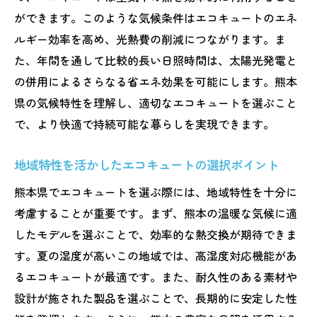
ができます。このような気候条件はエコキュートのエネ
高湿度環境でのエコキュートの性能向上法
ルギー効率を高め、光熱費の削減につながります。ま
エコキュートの効率を引き出す熊本県の条
た、年間を通して比較的長い日照時間は、太陽光発電と
件
の併用によるさらなる省エネ効果を可能にします。熊本
熊本県特有の気候とエコキュートの相性
県の気候特性を理解し、適切なエコキュートを選ぶこと
エコキュートを最適化する熊本県の気候条
で、より快適で持続可能な暮らしを実現できます。
件
高湿度対応エコキュートで熊本県の夏を快適に
地域特性を活かしたエコキュートの選択ポイント
高湿度対応機能を備えたエコキュートの選
熊本県でエコキュートを選ぶ際には、地域特性を十分に
び方
考慮することが重要です。まず、熊本の温暖な気候に適
熊本県の夏に適したエコキュートの特長
したモデルを選ぶことで、効率的な熱交換が期待できま
快適な夏を過ごすためのエコキュート選び
す。夏の湿度が高いこの地域では、高湿度対応機能があ
高湿度環境でのエコキュートの活用方法
るエコキュートが最適です。また、耐久性のある素材や
設計が施された製品を選ぶことで、長期的に安定した性
エコキュートで熊本県の夏を乗り切る