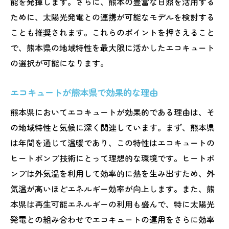
能を発揮します。さらに、熊本の豊富な日照を活用する
熊本県の夏におすすめのエコキュート
ために、太陽光発電との連携が可能なモデルを検討する
熊本県でのエコキュート選びにおける耐震性の
ことも推奨されます。これらのポイントを押さえること
考慮
で、熊本県の地域特性を最大限に活かしたエコキュート
地震に強いエコキュートの選び方
の選択が可能になります。
熊本県の地震リスクとエコキュートの耐震
性
エコキュートが熊本県で効果的な理由
安心して使える耐震エコキュートの特徴
熊本県においてエコキュートが効果的である理由は、そ
耐震性を強化したエコキュートの導入理由
の地域特性と気候に深く関連しています。まず、熊本県
熊本県での地震対策としてのエコキュート
は年間を通じて温暖であり、この特性はエコキュートの
耐震性のあるエコキュートで安全な生活を
ヒートポンプ技術にとって理想的な環境です。ヒートポ
ンプは外気温を利用して効率的に熱を生み出すため、外
エコキュートで熊本県の自然と共生する暮らし
気温が高いほどエネルギー効率が向上します。また、熊
を実現
本県は再生可能エネルギーの利用も盛んで、特に太陽光
自然共生型エコキュートの選び方
発電との組み合わせでエコキュートの運用をさらに効率
熊本県の自然環境を考慮したエコキュート