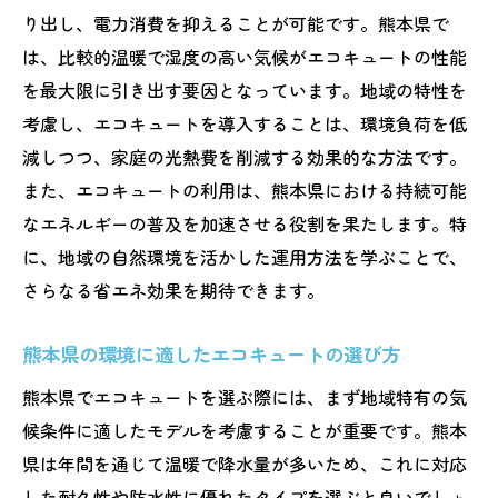
来
り出し、電力消費を抑えることが可能です。熊本県で
持続可能な未来を目指すエコキュートの役
は、比較的温暖で湿度の高い気候がエコキュートの性能
割とは
を最大限に引き出す要因となっています。地域の特性を
考慮し、エコキュートを導入することは、環境負荷を低
熊本県の持続可能なエネルギー計画とエコ
減しつつ、家庭の光熱費を削減する効果的な方法です。
キュートの貢献
また、エコキュートの利用は、熊本県における持続可能
エコキュートが熊本県の環境に与えるポジ
なエネルギーの普及を加速させる役割を果たします。特
ティブな影響
に、地域の自然環境を活かした運用方法を学ぶことで、
地域のエネルギー問題を解決するエコキュ
さらなる省エネ効果を期待できます。
ートの可能性
エコキュートと地元コミュニティの持続可
熊本県の環境に適したエコキュートの選び方
能な発展
熊本県でエコキュートを選ぶ際には、まず地域特有の気
熊本県の未来を支えるエコキュートの重要
候条件に適したモデルを考慮することが重要です。熊本
性
県は年間を通じて温暖で降水量が多いため、これに対応
配管設置のポイント熊本県でのエコキュートの
した耐久性や防水性に優れたタイプを選ぶと良いでしょ