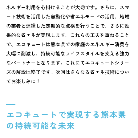
点
ネルギー利用を心掛けることが大切です。さらに、スマ
ート技術を活用した自動化や省エネモードの活用、地域
エコキュート設置がもたらす家庭へのメリ
の業者と連携した定期的な点検を行うことで、さらに効
ット
果的な省エネが実現します。これらの工夫を重ねること
熊本県でのエコキュートの経済効果とその
で、エコキュートは熊本県での家庭のエネルギー消費を
利点
大幅に削減し、持続可能なライフスタイルを支える強力
エコキュートがもたらす環境改善とそのイ
なパートナーとなります。これにてエコキュートシリー
ンパクト
ズの解説は終了です。次回はさらなる省エネ技術につい
地域経済を活性化するエコキュートの役割
てお楽しみに！
未来のエネルギー生活を支えるエコキュー
トの重要性
熊本県の暮らしを豊かにするエコキュート配管
エコキュートで実現する熊本県
の秘密
の持続可能な未来
エコキュート配管の秘密で熊本の暮らしを
向上