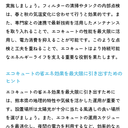
実施しましょう。フィルターの清掃やタンクの内部点検
計
は、春と秋の気温変化に合わせて行うと効果的です。ま
熊本県の自然環境を考慮したエコキュート
た、専門家との連携で最新技術を活用したメンテナンス
配管の工夫
を取り入れることで、エコキュートの性能を最大限に活
エコキュート配管が地域の生態系に与える
用し、電力消費を抑えることが可能です。このような点
影響と対策
検と工夫を重ねることで、エコキュートはより持続可能
自然災害を考慮した安全なエコキュート配
なエネルギーライフを支える重要な役割を果たします。
管設置
地域の自然と調和するエコキュートの選定
エコキュートの省エネ効果を最大限に引き出すための
基準
ヒント
エコキュートで地域の自然を次世代に繋ぐ
エコキュートの省エネ効果を最大限に引き出すために
方法
は、熊本県の地理的特性や気候を活かした運用が重要で
エコキュートの利点熊本県での設置が未来を変
す。設置場所は太陽光が十分に当たる風通しの良い場所
える
を選びましょう。また、エコキュートの運用スケジュー
未来を変える熊本県でのエコキュートの利
ルを最適化し、夜間の電力を利用するなど、効率的なエ