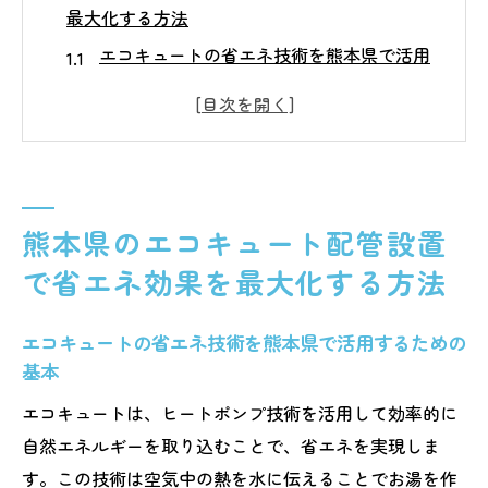
最大化する方法
エコキュートの省エネ技術を熊本県で活用
するための基本
熊本県の環境に適したエコキュートの選び
方
エコキュート設置における最適な配置施工
とその効果
熊本県のエコキュート配管設置
エコキュート導入で電力消費を抑える具体
で省エネ効果を最大化する方法
的な方法
熊本県でのエコキュートのメンテナンス方
エコキュートの省エネ技術を熊本県で活用するための
法と省エネ効果
基本
エコキュートの省エネ効果を最大限に引き
エコキュートは、ヒートポンプ技術を活用して効率的に
出すためのヒント
自然エネルギーを取り込むことで、省エネを実現しま
エコキュートで実現する熊本県の持続可能な未
す。この技術は空気中の熱を水に伝えることでお湯を作