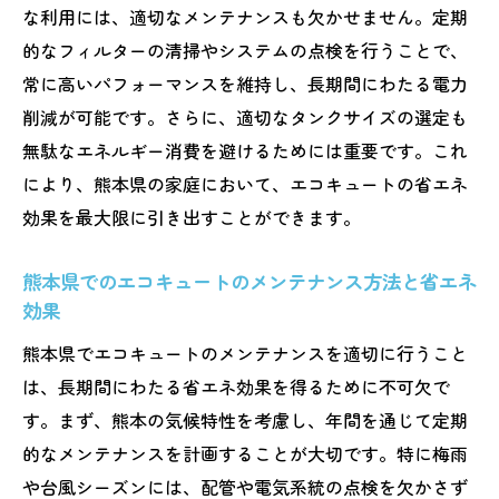
な利用には、適切なメンテナンスも欠かせません。定期
効果
的なフィルターの清掃やシステムの点検を行うことで、
熊本県のエコキュート導入で再生可能エネ
常に高いパフォーマンスを維持し、長期間にわたる電力
ルギーを促進
削減が可能です。さらに、適切なタンクサイズの選定も
エコキュートと再生可能エネルギーの組み
無駄なエネルギー消費を避けるためには重要です。これ
合わせが生む利点
により、熊本県の家庭において、エコキュートの省エネ
地域資源を活用したエコキュートの導入事
効果を最大限に引き出すことができます。
例
エコキュートで再生可能エネルギーを効果
熊本県でのエコキュートのメンテナンス方法と省エネ
的に利用する方法
効果
熊本県のエネルギー戦略におけるエコキュ
熊本県でエコキュートのメンテナンスを適切に行うこと
ートの役割
は、長期間にわたる省エネ効果を得るために不可欠で
地域の自然を守る熊本県のエコキュート配管戦
す。まず、熊本の気候特性を考慮し、年間を通じて定期
略
的なメンテナンスを計画することが大切です。特に梅雨
や台風シーズンには、配管や電気系統の点検を欠かさず
自然保護と共生するエコキュート配管の設