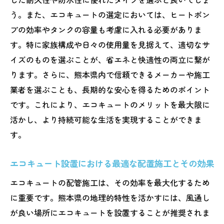
可能性
う。また、エコキュートの選定においては、ヒートポン
熊本県でのエコキュート配管設置の基本的
プの効率やタンクの容量も考慮に入れる必要がありま
な手順
す。特に家族構成や日々の使用量を見据えて、適切なサ
地域特性を考慮した配管設置の最適化
イズのものを選ぶことが、省エネと快適性の両立に繋が
エコキュート配管設置の成功事例とその要
ります。さらに、熊本県内で信頼できるメーカーや施工
素
業者を選ぶことも、長期的な安心を得るためのポイント
です。これにより、エコキュートのメリットを最大限に
熊本県でのエコキュート配管設置の課題と
活かし、より持続可能な生活を実現することができま
解決法
す。
地元の業者と連携した配管設置の重要性
エコキュート配管設置で未来の可能性を広
エコキュート設置における最適な配置施工とその効果
げる
エコキュートの配管施工は、その効率を最大化するため
熊本の気候に最適エコキュートでエネルギー効
に重要です。熊本県の地理的特性を活かすには、風通し
率を向上
が良い場所にエコキュートを設置することが推奨されま
熊本の気候に適したエコキュートの選択基