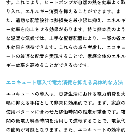
す。これにより、ヒートポンプが自然の熱を効率よく取
準
り入れ、エネルギー消費を抑えることができます。ま
エコキュートのエネルギー効率を高めるた
た、適切な配管設計は熱損失を最小限に抑え、エネルギ
めの地域対応策
ー効率を向上させる効果があります。特に熊本県のよう
気候に応じたエコキュートの利用法とその
な温暖な気候では、上手な配管配置により、一層の省エ
利点
ネ効果を期待できます。これらの点を考慮し、エコキュ
熊本の四季に合わせたエコキュートの運用
ートの最適な配置を実現することで、家庭全体のエネル
方法
ギー効率を高めることができるのです。
地域特有の気候条件を活かしたエコキュー
エコキュート導入で電力消費を抑える具体的な方法
ト活用法
エコキュートで熊本の気候を最大限に活か
エコキュートの導入は、日常生活における電力消費を大
す方法
幅に抑える手段として非常に効果的です。まず、家庭の
使用パターンに合わせた稼働時間の設定が重要です。夜
エコキュート導入で熊本県の再生可能エネルギ
間の低電力料金時間を活用して運転することで、電気代
ーを活用
の節約が可能となります。また、エコキュートの効率的
再生可能エネルギーとエコキュートの相乗