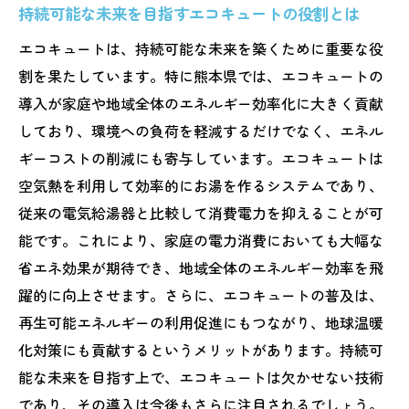
持続可能な未来を目指すエコキュートの役割とは
熊本県のライフスタイルに適したエコキュ
エコキュートは、持続可能な未来を築くために重要な役
ートの選択
割を果たしています。特に熊本県では、エコキュートの
エコキュート配管が日常生活に与えるポジ
導入が家庭や地域全体のエネルギー効率化に大きく貢献
ティブな影響
しており、環境への負荷を軽減するだけでなく、エネル
配管の工夫で家庭の快適さを高める方法
ギーコストの削減にも寄与しています。エコキュートは
エコキュートの先進技術がもたらす暮らし
空気熱を利用して効率的にお湯を作るシステムであり、
の変化
従来の電気給湯器と比較して消費電力を抑えることが可
熊本県でのエコキュートの革新が暮らしを
能です。これにより、家庭の電力消費においても大幅な
豊かにする理由
省エネ効果が期待でき、地域全体のエネルギー効率を飛
躍的に向上させます。さらに、エコキュートの普及は、
再生可能エネルギーの利用促進にもつながり、地球温暖
化対策にも貢献するというメリットがあります。持続可
能な未来を目指す上で、エコキュートは欠かせない技術
であり、その導入は今後もさらに注目されるでしょう。