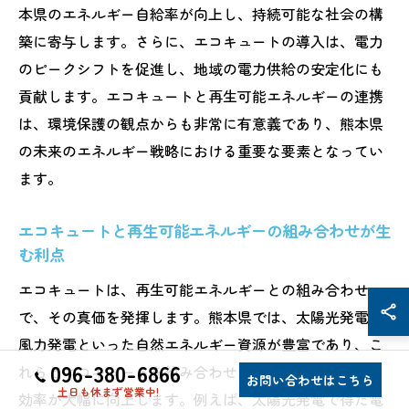
本県のエネルギー自給率が向上し、持続可能な社会の構
築に寄与します。さらに、エコキュートの導入は、電力
のピークシフトを促進し、地域の電力供給の安定化にも
貢献します。エコキュートと再生可能エネルギーの連携
は、環境保護の観点からも非常に有意義であり、熊本県
の未来のエネルギー戦略における重要な要素となってい
ます。
エコキュートと再生可能エネルギーの組み合わせが生
む利点
エコキュートは、再生可能エネルギーとの組み合わせ
で、その真価を発揮します。熊本県では、太陽光発電や
風力発電といった自然エネルギー資源が豊富であり、こ
096-380-6866
れらとエコキュートを組み合わせることで、エネルギー
お問い合わせはこちら
土日も休まず営業中!
効率が大幅に向上します。例えば、太陽光発電で得た電