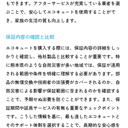
もできます。アフターサービスが充実している業者を選
季節変動に対する予防策の提案
ぶことで、安心してエコキュートを使用することがで
地域特有のトラブル事例の紹介
き、家族の生活の質も向上します。
定期点検の重要なチェックポイント
保証内容の確認と比較
エコキュートの長寿命化を可能にする修理方法
定期点検とメンテナンスの効果
エコキュートを購入する際には、保証内容の詳細をしっ
かりと確認し、他社製品と比較することが重要です。特
効率的な修理と交換のガイドライン
に熊本県のような自然災害が多い地域では、保証が適用
予防保守で設備寿命を延ばす
される範囲や条件を明確に理解する必要があります。部
トラブル予測と早期対応の利点
品の無償交換や技術者の出張費がカバーされるのか、自
環境に配慮した修理技術の活用
然災害による影響が保証範囲に含まれるのかを確認する
長寿命化のための部品選び
ことで、予期せぬ出費を防ぐことができます。また、保
安心してエコキュートを使い続けるための修理
証期間や延長サービスの有無も重要なチェックポイント
業者選び
です。こうした情報を基に、最も適したエコキュートと
信頼できる修理業者との長期的な関係
そのサポート体制を選択することで、長期的な安心感を