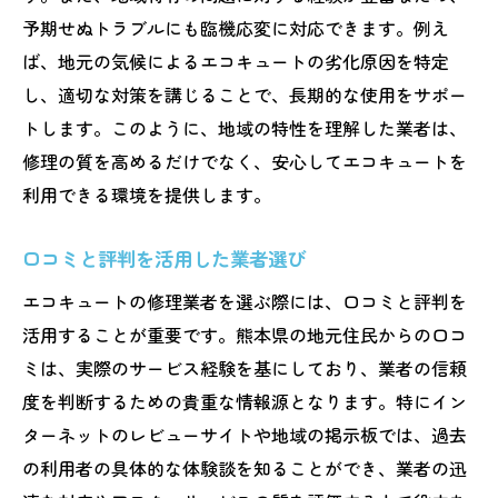
地質と気候が故障に与える影響を考慮
予期せぬトラブルにも臨機応変に対応できます。例え
迅速なエコキュート修理が熊本県で求められる
ば、地元の気候によるエコキュートの劣化原因を特定
背景
し、適切な対策を講じることで、長期的な使用をサポー
日常生活におけるエコキュートの重要性
トします。このように、地域の特性を理解した業者は、
迅速な対応で生活の快適さを維持する
修理の質を高めるだけでなく、安心してエコキュートを
利用できる環境を提供します。
地域ネットワークの活用で迅速化
緊急時の迅速な対応策を考える
口コミと評判を活用した業者選び
地域住民の声を反映した修理サービス
エコキュートの修理業者を選ぶ際には、口コミと評判を
季節別の修理需要とその対策
活用することが重要です。熊本県の地元住民からの口コ
熊本県でのエコキュート初期対応の流れを解説
ミは、実際のサービス経験を基にしており、業者の信頼
故障の初期診断手順
度を判断するための貴重な情報源となります。特にイン
仮修理の必要性とその方法
ターネットのレビューサイトや地域の掲示板では、過去
初期対応時の注意点とポイント
の利用者の具体的な体験談を知ることができ、業者の迅
迅速かつ的確な予約システムの導入