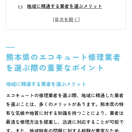
地域に精通する業者を選ぶメリット
口コミと評判を活用した業者選び
アフターサービスの重要性を考える
保証内容の確認と比較
24時間対応の業者を選ぶ理由
熊本県のエコキュート修理業者
費用対効果の高い業者を見極める
を選ぶ際の重要なポイント
エコキュート修理で熊本県の気候を考慮する理
由とは
地域に精通する業者を選ぶメリット
熊本県の気候がエコキュートに与える影響
季節変動に対応した修理の重要性
エコキュートの修理業者を選ぶ際、地域に精通した業者
を選ぶことは、多くのメリットがあります。熊本県の特
地域特有の水質を考慮した修理方法
有な気候や地質に対する知識を持つことにより、業者は
湿度管理とエコキュートのパフォーマンス
最適な修理方法を提案し、迅速に対応することが可能で
気候に適応した部品選びのポイント
す。また、地域特有の問題に対する経験が豊富なため、