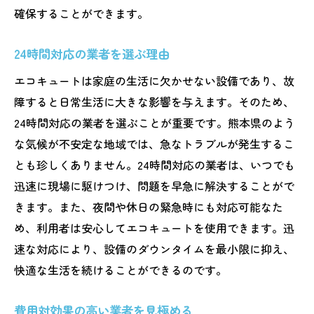
ライフスタイルに合った業者選定
確保することができます。
費用を抑えつつ安心を得る方法
24時間対応の業者を選ぶ理由
コミュニケーションが取りやすい業者の選
エコキュートは家庭の生活に欠かせない設備であり、故
び方
障すると日常生活に大きな影響を与えます。そのため、
定期的なフォローアップサービスの有無
24時間対応の業者を選ぶことが重要です。熊本県のよう
エコキュート利用者の声を活かした業者選
な気候が不安定な地域では、急なトラブルが発生するこ
び
とも珍しくありません。24時間対応の業者は、いつでも
迅速に現場に駆けつけ、問題を早急に解決することがで
きます。また、夜間や休日の緊急時にも対応可能なた
め、利用者は安心してエコキュートを使用できます。迅
速な対応により、設備のダウンタイムを最小限に抑え、
快適な生活を続けることができるのです。
費用対効果の高い業者を見極める