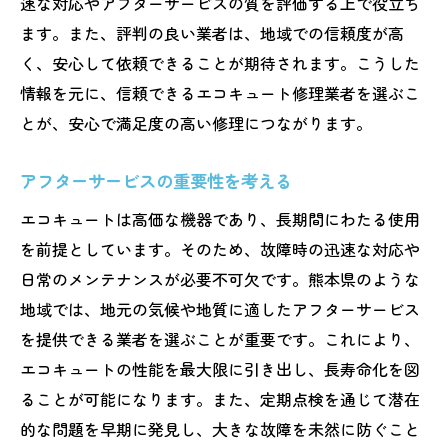
速な対応やアフターサービスの質を評価する上で役立ち
ます。また、評判の良い業者は、地域での信頼度が高
初期対応時に確認すべき事項
く、安心して依頼できることが期待されます。こうした
修理業者と初期対応のコミュニケーション
情報を元に、信頼できるエコキュート修理業者を選ぶこ
信頼できるエコキュート修理業者の見極め方
とが、安心で満足度の高い修理につながります。
業者の経験と実績をチェック
技術者の資格とスキルの確認
アフターサービスの重要性を考える
契約内容と条件の透明性を評価
エコキュートは高価な機器であり、長期間にわたる使用
顧客サポートの充実度の見極め
を前提としています。そのため、故障時の迅速な対応や
オンラインレビューの利用方法
日常のメンテナンスが必要不可欠です。熊本県のような
相談しやすい業者との関係構築
地域では、地元の気候や地質に適したアフターサービス
を提供できる業者を選ぶことが重要です。これにより、
熊本県特有のエコキュート修理で注意すべき点
エコキュートの性能を最大限に引き出し、長寿命化を図
地域特有の気候に適したメンテナンス
ることが可能になります。また、定期点検を通じて潜在
水質と地質に応じた修理方法
的な問題を早期に発見し、大きな故障を未然に防ぐこと
設置環境に合わせた部品選定