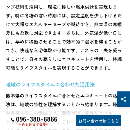
ンプ技術を活用し、環境に優しい温水供給を実現しま
す。特に冬場の寒い時期には、設定温度を少し下げるだ
けで大幅なエネルギーセーブが期待でき、熊本県の寒暖
差にも柔軟に対応できます。さらに、外気温が低い日に
は、早めに稼働させることで効率的に温水を得ることが
でき、快適な入浴体験が可能です。これらの工夫を凝ら
すことで、日々の暮らしにエコキュートを活用し、持続
可能なライフスタイルを実現することができます。
地域のライフスタイルに合わせた活用法
熊本県のライフスタイルに合わせたエコキュートの活用
法は、地域の特性を理解することから始まります。地震
が多発するこの地域では、耐震性能に優れたエコキュー
096-380-6866
お問い合わせはこちら
トを選ぶことが重要です。これにより、安心して日常生
土日も休まず営業中!