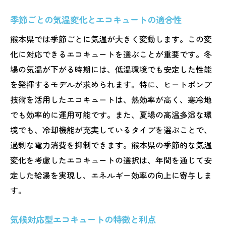
エコキュートで実現する持続可能な生活
季節ごとの気温変化とエコキュートの適合性
電気代削減を実現する賢いエコキュート利
用法
熊本県では季節ごとに気温が大きく変動します。この変
熊本県の気温変動に対応したエコキュートの選
化に対応できるエコキュートを選ぶことが重要です。冬
び方
場の気温が下がる時期には、低温環境でも安定した性能
気温変化に強いエコキュートの見極め方
を発揮するモデルが求められます。特に、ヒートポンプ
技術を活用したエコキュートは、熱効率が高く、寒冷地
季節ごとの使用状況別製品選びのコツ
でも効率的に運用可能です。また、夏場の高温多湿な環
寒暖差を考慮したエコキュートの選定基準
境でも、冷却機能が充実しているタイプを選ぶことで、
耐久性に優れたエコキュートとは
過剰な電力消費を抑制できます。熊本県の季節的な気温
気温差を乗り越える技術とエコキュートの
変化を考慮したエコキュートの選択は、年間を通じて安
性能
定した給湯を実現し、エネルギー効率の向上に寄与しま
気温変動に対応するためのメンテナンス方
す。
法
地域密着型のエコキュートメーカーが熊本県で
気候対応型エコキュートの特徴と利点