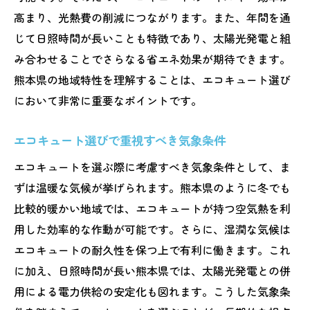
環境保護に貢献するエコキュートの技術
高まり、光熱費の削減につながります。また、年間を通
熊本県民に支持される理由―エコキュート
じて日照時間が長いことも特徴であり、太陽光発電と組
の魅力
み合わせることでさらなる省エネ効果が期待できます。
持続可能な未来を築くためのエコキュート
熊本県の地域特性を理解することは、エコキュート選び
地元の特性を活かした熊本県のエコキュートメ
において非常に重要なポイントです。
ーカーの魅力
熊本県の地元メーカーの強みとは
エコキュート選びで重視すべき気象条件
地域密着型メーカーの優位性
エコキュートを選ぶ際に考慮すべき気象条件として、ま
熊本エコキュートメーカーの技術革新
ずは温暖な気候が挙げられます。熊本県のように冬でも
地元メーカーによる安心のサポート体制
比較的暖かい地域では、エコキュートが持つ空気熱を利
用した効率的な作動が可能です。さらに、湿潤な気候は
地域の声を反映した製品開発の取り組み
エコキュートの耐久性を保つ上で有利に働きます。これ
熊本の特色を活かしたエコキュートの魅力
に加え、日照時間が長い熊本県では、太陽光発電との併
熊本県でのエコキュート選びが地域に与える影
用による電力供給の安定化も図れます。こうした気象条
響