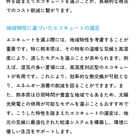
件を踏まえてエコキュートを選ぶことが、長期的な視点
エコキュート導入による地域経済への貢献
でのコスト削減に繋がります。
地元コミュニティへのプラスの影響
地域のエネルギー使用量の削減とその結果
地域特性に基づいたエコキュートの選定
エコキュートがもたらす地元社会への変化
エコキュートを選ぶ際には、地域特性を考慮することが
地域活動との連携による相乗効果
重要です。特に熊本県は、その特有の温暖な気候と高湿
熊本県の環境政策とエコキュートの関係
度により、適したモデルを選ぶことが求められます。例
えば、湿気の多い夏場には、高湿度対応型のエコキュー
エコキュート導入で熊本県の生活を豊かにする
トが有用です。これにより、効率的な熱交換が可能とな
方法
り、エネルギー消費の削減を図ることができます。ま
日常生活を変えるエコキュートの利便性
た、熊本県は日照時間が豊富な地域でもあるため、太陽
エコキュートがもたらす生活の質の向上
光発電との併用が可能なモデルを選ぶこともおすすめで
快適な暮らしを実現するエコキュートの使
す。こうした特性を踏まえたエコキュートの選定は、地
い方
元の気候に最適化された給湯システムを構築し、環境に
地域のライフスタイルに合わせた活用法
優しい生活をサポートします。