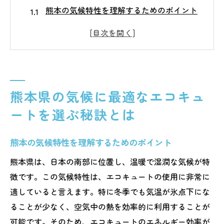
熊本の気候特性を理解するためのポイント
エコキュート選びで重視すべき気象条件
地域特性に基づいたエコキュートの選定
季節ごとの気温変化とエコキュートの適合
性
熊本県の気候に最適なエコキュ
気候対応型エコキュートの特徴と利点
熊本特有の気候に対応した製品の選び方
ートを選ぶ秘訣とは
エコキュートの環境性能が熊本県で注目される
熊本の気候特性を理解するためのポイント
理由
エコキュートの環境への優しさとは
熊本県は、日本の南部に位置し、温暖で湿潤な気候が特
熊本県におけるエコキュートの省エネ効果
徴です。この気候特性は、エコキュートの使用に非常に
適していると言えます。特に冬季でも気温が氷点下にな
地域のエネルギー効率を高めるエコキュー
ることが少なく、空気中の熱を効率的に利用することが
ト
可能です。そのため、エコキュートのエネルギー効率が