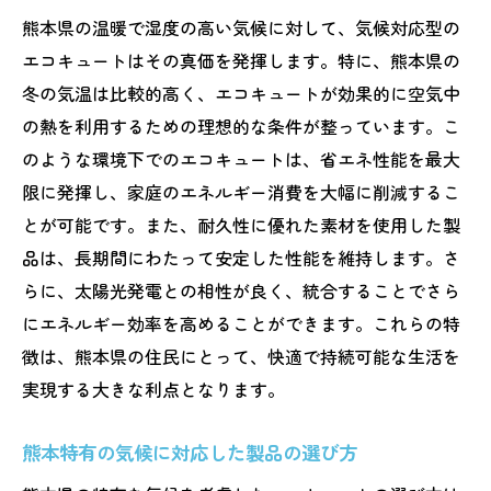
支持される理由
熊本県の温暖で湿度の高い気候に対して、気候対応型の
地元ニーズに応えるメーカーの取り組み
エコキュートはその真価を発揮します。特に、熊本県の
地域社会に根ざしたサービスと信頼性
冬の気温は比較的高く、エコキュートが効果的に空気中
熊本県の文化を反映した製品開発
の熱を利用するための理想的な条件が整っています。こ
のような環境下でのエコキュートは、省エネ性能を最大
地域特性に応じたカスタマイズ対応
限に発揮し、家庭のエネルギー消費を大幅に削減するこ
地元メーカーによる迅速なサポート体制
とが可能です。また、耐久性に優れた素材を使用した製
地域密着型企業のメリットと信頼性
品は、長期間にわたって安定した性能を維持します。さ
エコキュートで熊本県の未来を支える最新技術
らに、太陽光発電との相性が良く、統合することでさら
の紹介
にエネルギー効率を高めることができます。これらの特
エコキュートの最新技術トレンドとは
徴は、熊本県の住民にとって、快適で持続可能な生活を
未来を見据えたエネルギー効率の高い技術
実現する大きな利点となります。
熊本県が注目する革新的なエコ技術
熊本特有の気候に対応した製品の選び方
地域に適応した新たなエコキュートシステ
ム