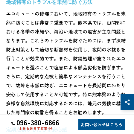
地域特有のトラブルを未然に防ぐ方法
エコキュートの修理において、地域特有のトラブルを未
然に防ぐことは非常に重要です。熊本県では、山間部に
おける冬季の凍結や、海沿い地域での塩害が主な問題と
なります。これらのトラブルを防ぐためには、まず凍結
防止対策として適切な断熱材を使用し、夜間の水抜きを
行うことが効果的です。また、防錆処理が施されたエコ
キュートを選ぶことで塩害による部品劣化を防ぎます。
さらに、定期的な点検と簡単なメンテナンスを行うこと
で、故障を未然に防ぎ、エコキュートを長期間にわたり
安心して使用することが可能です。特に熊本県のような
多様な自然環境に対応するためには、地元の気候に精通
した専門家の助言を得ることをお勧めします。
096-380-6866
お問い合わせはこちら
定期点検がもたらす安心感
土日も休まず営業中!