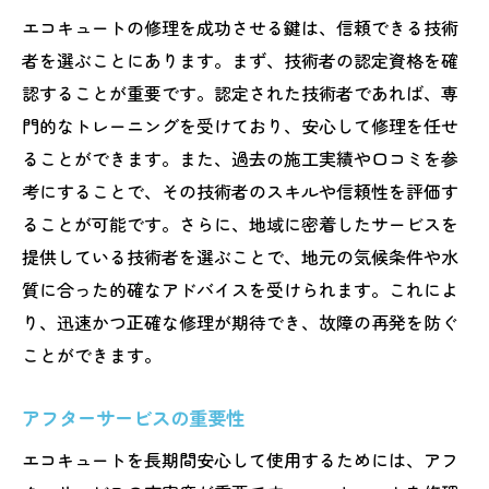
修理事例を参考にする
エコキュートの修理を成功させる鍵は、信頼できる技術
エコキュート修理後の長期的なコスト削減を実
者を選ぶことにあります。まず、技術者の認定資格を確
現するためのアドバイス
認することが重要です。認定された技術者であれば、専
効率的なエネルギー使用法
門的なトレーニングを受けており、安心して修理を任せ
無駄を省くための設定方法
ることができます。また、過去の施工実績や口コミを参
修理後のメンテナンス方法
考にすることで、その技術者のスキルや信頼性を評価す
ることが可能です。さらに、地域に密着したサービスを
長期的な視点での設備投資
提供している技術者を選ぶことで、地元の気候条件や水
エコキュートの寿命を延ばす方法
質に合った的確なアドバイスを受けられます。これによ
定期的なチェックでコストを抑える
り、迅速かつ正確な修理が期待でき、故障の再発を防ぐ
ことができます。
アフターサービスの重要性
エコキュートを長期間安心して使用するためには、アフ