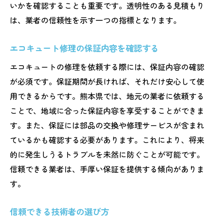
いかを確認することも重要です。透明性のある見積もり
地域特有のトラブルを未然に防ぐ方法
は、業者の信頼性を示す一つの指標となります。
定期点検がもたらす安心感
長持ちさせるための使用方法
エコキュート修理の保証内容を確認する
専門家によるアドバイスの重要性
エコキュートの修理を依頼する際には、保証内容の確認
地域の特性に合わせた予防策
が必須です。保証期間が長ければ、それだけ安心して使
予防策でコストを削減する方法
用できるからです。熊本県では、地元の業者に依頼する
熊本県でのエコキュート修理で技術力の高い業
ことで、地域に合った保証内容を享受することができま
者を見極める方法
す。また、保証には部品の交換や修理サービスが含まれ
技術力を見極めるためのポイント
ているかも確認する必要があります。これにより、将来
的に発生しうるトラブルを未然に防ぐことが可能です。
実績豊富な業者の見つけ方
信頼できる業者は、手厚い保証を提供する傾向がありま
技術者の資格と経験を確認する
す。
口コミやレビューを活用する
直接相談することで見極める
信頼できる技術者の選び方