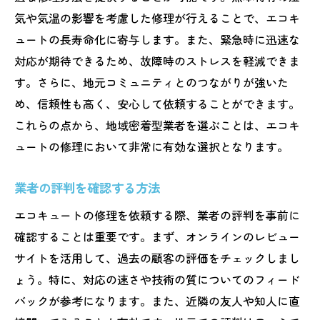
地域特性を活かした修理方法
気や気温の影響を考慮した修理が行えることで、エコキ
長期的に見た安心感の提供
ュートの長寿命化に寄与します。また、緊急時に迅速な
24時間対応のエコキュート修理業者で安心を確
対応が期待できるため、故障時のストレスを軽減できま
保する方法
す。さらに、地元コミュニティとのつながりが強いた
緊急時に頼れる業者を選ぶコツ
め、信頼性も高く、安心して依頼することができます。
24時間対応のメリットとデメリット
これらの点から、地域密着型業者を選ぶことは、エコキ
ュートの修理において非常に有効な選択となります。
迅速な対応が可能な業者の特徴
夜間対応の業者を探す方法
業者の評判を確認する方法
地元の口コミを活用する
エコキュートの修理を依頼する際、業者の評判を事前に
24時間対応業者の見極め方
確認することは重要です。まず、オンラインのレビュー
プロが教えるエコキュート修理の知られざるテ
サイトを活用して、過去の顧客の評価をチェックしまし
クニックとは
ょう。特に、対応の速さや技術の質についてのフィード
故障を未然に防ぐチェックポイント
バックが参考になります。また、近隣の友人や知人に直
簡単にできるセルフメンテナンス