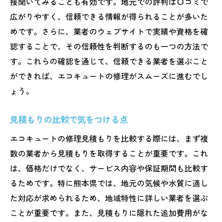
接聞いてみることも有効です。地元での評判は口コミで
プロが使う最新の修理技術
広がりやすく、信頼できる情報が得られることが多いた
修理時に心がけるべき安全対策
めです。さらに、業者のウェブサイトで実績や資格を確
認することで、その信頼性を判断するのも一つの方法で
予防策としての定期点検の重要性
す。これらの確認を通じて、信頼できる業者を選ぶこと
知っておくべきエコキュートの基礎知識
ができれば、エコキュートの修理がスムーズに進むでし
エコキュート修理でよくある質問とその解決策
ょう。
水漏れが発生したときの対処法
電源が入らない場合の原因と対処法
見積もりの比較で気をつける点
異音の原因と修理方法
エコキュートの修理見積もりを比較する際には、まず複
水温が安定しない場合の解決策
数の業者から見積もりを取得することが重要です。これ
定期メンテナンスの頻度と内容
は、価格だけでなく、サービス内容や保証期間も比較す
修理後の保証に関する疑問点
るためです。特に熊本県では、地元の気候や水質に適し
た対応が求められるため、地域特性に詳しい業者を選ぶ
地域に密着したエコキュート修理業者が提供す
ことが重要です。また、見積もりに隠れた追加費用がな
る予防策