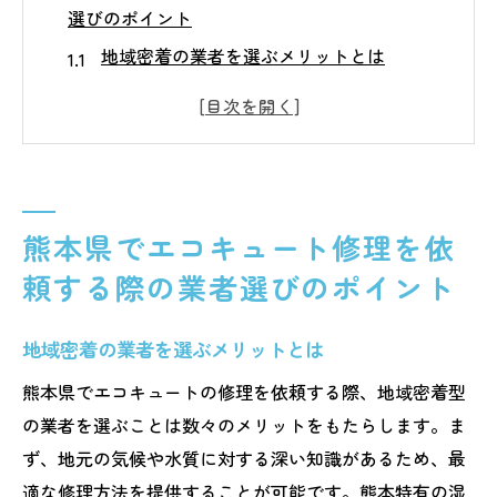
選びのポイント
地域密着の業者を選ぶメリットとは
業者の評判を確認する方法
見積もりの比較で気をつける点
エコキュート修理の保証内容を確認する
信頼できる技術者の選び方
熊本県でエコキュート修理を依
アフターサービスの重要性
頼する際の業者選びのポイント
エコキュート故障時に地元の気候と水質に詳し
い業者を選ぶ重要性
地域密着の業者を選ぶメリットとは
熊本県の気候がエコキュートに与える影響
水質とエコキュートの長寿命化
熊本県でエコキュートの修理を依頼する際、地域密着型
の業者を選ぶことは数々のメリットをもたらします。ま
地元業者が持つ知識の重要性
ず、地元の気候や水質に対する深い知識があるため、最
気候対応型修理のメリット
適な修理方法を提供することが可能です。熊本特有の湿