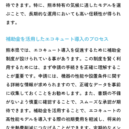
エコキュート利用者からのフィードバック
待できます。特に、熊本特有の気候に適したモデルを選
とその影響
ぶことで、長期的な運用においても高い信頼性が得られ
補助金制度の長期的な影響と課題
ます。
エコキュート普及がもたらす地域経済への
波及効果
補助金を活用したエコキュート導入のプロセス
エコキュート導入を後押しする熊本県の補助金
熊本県では、エコキュート導入を促進するために補助金
制度の魅力とは
制度が設けられている事があります。この制度を賢く利
補助金制度が提供する具体的なメリット
用するためには、まず申請の手続きを正確に理解するこ
エコキュート導入を支える熊本県の政策背
とが重要です。申請には、機器の性能や設置条件に関す
景
る詳細な情報が求められますので、正確なデータを事前
に収集しておくことをお勧めします。また、書類の不備
利用者の声から見る補助金制度の評価
がないよう慎重に確認することで、スムーズな承認が期
補助金申請の成功事例とその成果
待できます。補助金を活用することで、エコキュートの
県内でのエコキュート普及活動とその推進
高性能モデルを導入する際の初期費用を軽減し、将来的
力
な光熱費削減につなげることができます。定期的なメン