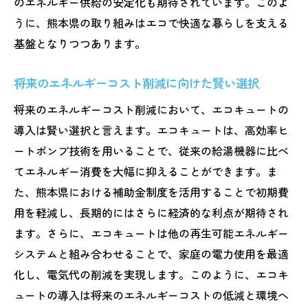
のエネルギー供給の安定化も期待されています。このよ
エコキュートの性能比較と選択基準
うに、熊本県の取り組みはエコで快適な暮らしを支える
長期使用を見据えたコストパフォーマンス
基盤となりつつあります。
の分析
将来のエネルギーコスト削減に向けた賢い選択
熊本県におけるエコキュート需要の変化
地域特有のエネルギー需給事情に基づく選
将来のエネルギーコスト削減において、エコキュートの
び方
導入は賢い選択と言えます。エコキュートは、高効率ヒ
補助金を活用してエネルギー効率を高める
ートポンプ技術を用いることで、従来の給湯機器に比べ
方法
てエネルギー消費を大幅に抑えることができます。ま
た、熊本県における補助金制度を活用することで初期費
熊本県のエコキュート補助金制度2025年の最新
用を軽減し、長期的にはさらに経済的な利点が期待され
情報をチェック！
ます。さらに、エコキュートは他の再生可能エネルギー
2025年の補助金制度に関する最新情報の紹
システムと組み合わせることで、家庭の電力使用を最適
介
化し、電気代の削減を実現します。このように、エコキ
補助金制度の変更点とその影響
ュートの導入は将来のエネルギーコストの低減と環境へ
エコキュート関連のイベントと情報源