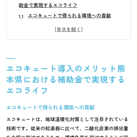
助金で実現するエコライフ
エコキュートで得られる環境への貢献
ランニングコストを抑えるエコキュートの
経済性
省エネと快適さを両立する最新技術
補助金を活用したエコキュート導入のプロ
セス
エコキュート導入のメリット熊
熊本県が推進する持続可能なエネルギー利
本県における補助金で実現する
用
エコライフ
将来のエネルギーコスト削減に向けた賢い
選択
エコキュートで得られる環境への貢献
熊本県でエコキュートを始めるなら2025年の補
エコキュートは、地球温暖化対策として注目されている
助金を活用しよう
技術です。従来の給湯器に比べて、二酸化炭素の排出量
2025年の補助金制度の概要と利用条件