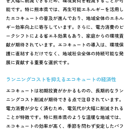
を大幅に削減できるため、環境負荷を軽減することが可
申請手続きで気をつけるべきポイント
能です。特に熊本県では、再生可能エネルギーを活用し
エコキュート導入における補助金の具体的
たエコキュートの普及が進んでおり、地域全体のエネル
な活用例
ギー効率向上に寄与しています。さらに、電力消費のピ
ークシフトによる省エネ効果もあり、家庭からの環境貢
最新の補助金情報を取得する方法
献が期待されています。エコキュートの導入は、環境保
熊本県のエコキュートに特化したサポート
護に直結するだけでなく、地域社会全体の持続可能な発
体制
展に貢献する重要な選択です。
地域密着型のプロモーションとエコ意識の
高まり
ランニングコストを抑えるエコキュートの経済性
環境に優しいエコキュート熊本県の補助金で賢
エコキュートは初期投資がかかるものの、長期的なラン
く導入する方法
ニングコスト削減が期待できる点で注目されています。
エコキュートの選び方と設置に関する基本
電力消費が少なく済むため、電気代が大幅に削減される
知識
ことが特徴です。特に熊本県のような温暖な地域では、
補助金制度を利用した賢い購入方法
エコキュートの効率が高く、季節を問わず安定したパフ
地域特性を活かしたエコキュートの効果的