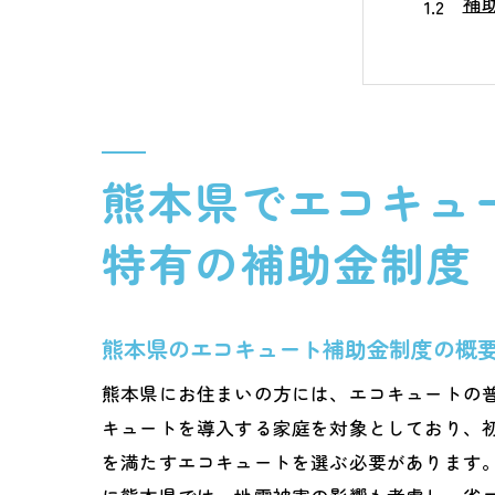
補
補
地
過
補
熊本県でエコキュ
エコキ
省
特有の補助金制度
エ
ラ
熊本県のエコキュート補助金制度の概
長
維
熊本県にお住まいの方には、エコキュートの
キュートを導入する家庭を対象としており、
専
を満たすエコキュートを選ぶ必要があります
熊本県