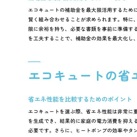
エ
エコキュートの補助金を最大限活用するため
エコキ
賢く組み合わせることが求められます。特に
限に余裕を持ち、必要な書類を事前に準備す
電
を工夫することで、補助金の効果を最大化し
特
エ
特
エコキュートの省
地
特
熊本県
省エネ性能を比較するためのポイント
エ
エコキュートを選ぶ際、省エネ性能は非常に重
価
を生成でき、結果的に家庭の電力消費を抑え
お
必要です。さらに、ヒートポンプの効率やタ
価