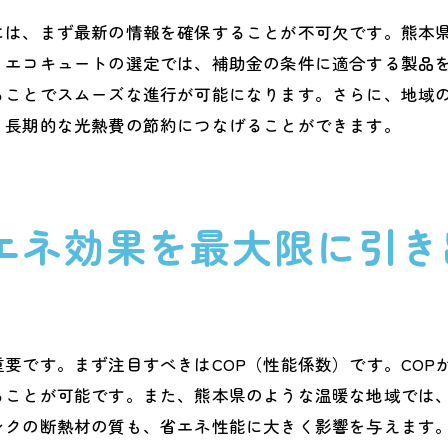
コキュート利用者の声と体験談
には、まず最新の情報を確保することが不可欠です。熊本
ュート購入で熊本県の電力会社の特典を最大限活用する方
、エコキュートの選定では、補助金の条件に適合する製品
ることでスムーズな進行が可能になります。さらに、地域
力会社の特典プログラムの種類
、長期的な光熱費の節約につなげることができます。
典を活用した賢い購入のタイミング
コキュートと連携した電力節約術
典利用の際の注意点と罠
エネ効果を最大限に引き
域密着型電力会社の選び方
典を活用した成功事例の紹介
でのエコキュート買い替えがお得になる今後の価格動向
コキュートの価格推移とその要因
要です。まず注目すべきはCOP（性能係数）です。COP
格変動に影響を与える外部要因
ることが可能です。また、熊本県のような温暖な地域では
得な購入時期の予測とその理由
ンクの断熱材の質も、省エネ性能に大きく影響を与えます
格動向を見極めるための情報源