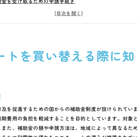
助金を受け取るための申請手続き
助金が利用できるエコキュートの条件
域ごとの補助金の違いとその理由
去の補助金制度から学ぶポイント
助金を最大限活用するための戦略
ートを買い替える際に知
ュートの省エネ効果を最大限に引き出すための選び方
エネ性能を比較するためのポイント
コキュートの最新技術とその効果
イフスタイルに合ったモデルの選び方
要
期的な視点でのコストパフォーマンス
持費を抑えるための選定基準
普及を促進するための国からの補助金制度が設けられてい
初期費用の負担を軽減することを目的としています。対象
門家に聞くエコキュート選びのコツ
。また、補助金の額や申請方法は、地域によって異なるた
の気候に適したエコキュートのモデル選びのコツ