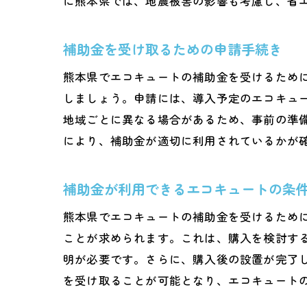
に熊本県では、地震被害の影響も考慮し、省
熊
季
補助金を受け取るための申請手続き
寒
熊本県でエコキュートの補助金を受けるため
気
しましょう。申請には、導入予定のエコキュ
地
地域ごとに異なる場合があるため、事前の準
熊
により、補助金が適切に利用されているかが
エコキ
20
補助金が利用できるエコキュートの条
補
熊本県でエコキュートの補助金を受けるため
申
ことが求められます。これは、購入を検討す
過
明が必要です。さらに、購入後の設置が完了
補
を受け取ることが可能となり、エコキュート
申