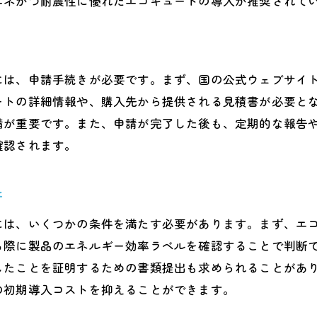
エネかつ耐震性に優れたエコキュートの導入が推奨されて
本県の気候とエコキュート性能の関係
節ごとのエコキュート使用法の工夫
冷地仕様のエコキュートを選ぶべきか
には、申請手続きが必要です。まず、国の公式ウェブサイ
候に応じたモデル選びの成功事例
ートの詳細情報や、購入先から提供される見積書が必要と
域特性を活かしたエコキュートの活用法
備が重要です。また、申請が完了した後も、定期的な報告
本県の気象データを参考にした選択
確認されます。
ュート買い替えで利用できる最新の熊本県補助金情報
23年最新の補助金情報
件
助金適用のための具体的条件
には、いくつかの条件を満たす必要があります。まず、エ
請のタイミングと注意点
る際に製品のエネルギー効率ラベルを確認することで判断
去の補助金情報と今年の違い
したことを証明するための書類提出も求められることがあ
助金を活用した賢い買い替え術
の初期導入コストを抑えることができます。
請後の手続きと必要書類の準備