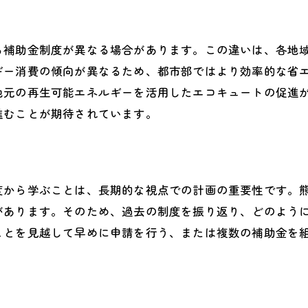
でのエコキュート買い替えを賢くするためのチェックポイ
い替え前に確認すべき基本事項
る補助金制度が異なる場合があります。この違いは、各地
証期間とアフターサービスの確認
ギー消費の傾向が異なるため、都市部ではより効率的な省
置場所の最適化による効率アップ
地元の再生可能エネルギーを活用したエコキュートの促進
いエコキュートの処分方法
進むことが期待されています。
入契約前の重要確認ポイント
門業者による設置のメリット
ュートの買い替えがもたらす熊本県での生活の変化とメリ
度から学ぶことは、長期的な視点での計画の重要性です。
気代削減による経済的効果
があります。そのため、過去の制度を振り返り、どのよう
境負荷の軽減と地域貢献
ことを見越して早めに申請を行う、または複数の補助金を
適な生活を支えるエコキュートの効果
新モデル導入による生活の質の向上
域のエネルギー消費削減への貢献