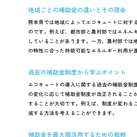
熊本県
地域ごとの補助金の違いとその理由
買
熊本県では地域によってエコキュートに対す
保
のです。例えば、都市部と農村部ではエネル
設
していることがあります。一方、農村部では
古
の特性に合った持続可能なエネルギー利用が
購
専
過去の補助金制度から学ぶポイント
エコキ
エコキュートの導入に関する過去の補助金制
電
の変化に応じて補助金制度が改正されること
環
することが大切です。例えば、制度が変わる
快
減する方法を考えることができます。
最
補助金を最大限活用するための戦略
地