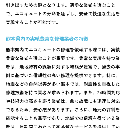
熊本県内で評判の良いエコキュート修理業者を
引き出すための鍵となります。適切な業者を選ぶこと
見つける方法
で、エコキュートの寿命を延ばし、安全で快適な生活を
口コミサイトを活用した情報収集のコツ
実現することが可能です。
信頼できる業者を選ぶ際の評判の見方
熊本県内の実績豊富な修理業者の特徴
過去の実績から評判を確認する方法
熊本県内でエコキュートの修理を依頼する際には、実績
地域の消費者評価を参照にした業者選定
豊富な業者を選ぶことが重要です。豊富な実績を持つ業
業者選びに役立つ評判とレビューの活用
者は、地域特有の課題に対する経験が豊富で、過去の事
評判の良い業者が提供するサービスの特徴
例に基づいた信頼性の高い修理を提供できます。特に、
エコキュート修理を依頼する際の注意点と熊本
地震などの自然災害が多い熊本では、耐震性を重視した
の特性への対応
修理技術を持つ業者が求められます。また、24時間対応
修理依頼前に確認すべき基本事項
や技術力の高さを謳う業者は、急な故障にも迅速に対応
熊本の特性を考慮した修理プランの立て方
できるため、安心感があります。さらに、地元の評判を
故障時の対応と日常の予防策
確認することも重要であり、地域での信頼を得ている業
者は、長期間にわたって高品質なサービスを提供してい
地元特有のトラブル事例とその対策