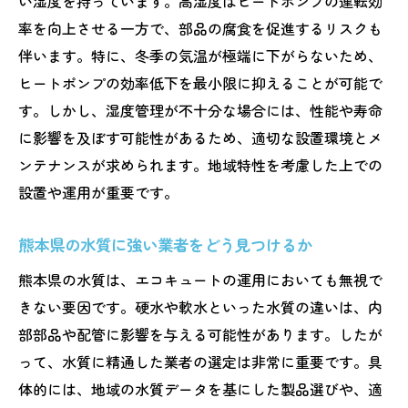
い湿度を持っています。高湿度はヒートポンプの運転効
口コミとレビューを活用した業者選び
率を向上させる一方で、部品の腐食を促進するリスクも
保証制度を確認することの重要性
伴います。特に、冬季の気温が極端に下がらないため、
地域特性に精通した業者の探し方
ヒートポンプの効率低下を最小限に抑えることが可能で
地域密着型業者が熊本県でのエコキュート修理
す。しかし、湿度管理が不十分な場合には、性能や寿命
に適している理由
に影響を及ぼす可能性があるため、適切な設置環境とメ
地元業者の強みとその効果
ンテナンスが求められます。地域特性を考慮した上での
地域密着型業者が提供する独自サービス
設置や運用が重要です。
緊急時の対応力を高める業者の選び方
熊本県の水質に強い業者をどう見つけるか
地域限定の特別サービスの活用法
地元コミュニティの評判を確認する方法
熊本県の水質は、エコキュートの運用においても無視で
きない要因です。硬水や軟水といった水質の違いは、内
長期的なサポートを受けられる業者の選定
部部品や配管に影響を与える可能性があります。したが
熊本の気候に対応するエコキュート修理業者の
って、水質に精通した業者の選定は非常に重要です。具
見極め方
体的には、地域の水質データを基にした製品選びや、適
気候変動が与える影響とその対策