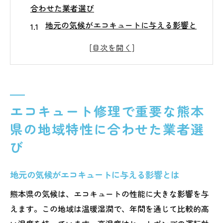
合わせた業者選び
地元の気候がエコキュートに与える影響と
は
熊本県の水質に強い業者をどう見つけるか
地域特性を知り尽くした業者の選び方
熊本県内の実績豊富な修理業者の特徴
エコキュート修理で重要な熊本
地域密着型の業者選びで得られるメリット
地元の評判を活用した業者評価の方法
県の地域特性に合わせた業者選
熊本県でエコキュート修理を成功させるための
び
業者選定のコツ
修理前に確認すべき業者の信頼性
地元の気候がエコキュートに与える影響とは
緊急時に頼れる24時間対応業者を選ぶ方法
熊本県の気候は、エコキュートの性能に大きな影響を与
技術力の高さを見極めるポイント
えます。この地域は温暖湿潤で、年間を通じて比較的高