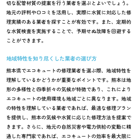
切な配管材質の提案を行う業者を選ぶとよいでしょう。
寒暖差に強い業者の特徴
地元の評判や口コミを活用し、実際に水質に対応した修
長雨への対応力を持つ業者を選ぶポイント
理実績のある業者を探すことが有効です。また、定期的
季節ごとのメンテナンスの重要性
な水質検査を実施することで、予期せぬ故障を回避する
地域の気候に応じた修理計画の立て方
ことができます。
気象条件に適応した修理技術の評価
地域特性を知り尽くした業者の選び方
24時間対応可能なエコキュート修理業者の選び
方とメリット
熊本県でエコキュートの修理業者を選ぶ際、地域特性を
理解しているかどうかが重要なポイントです。熊本は地
緊急対応が可能な業者の見つけ方
形の多様性と四季折々の気候が特徴であり、これにより
24時間対応業者の選定基準
エコキュートの使用環境も地域ごとに異なります。地域
深夜や早朝でも安心できるサービス内容
の特性を理解している業者であれば、最適な修理プラン
迅速な対応が求められる状況と事例
を提供し、熊本の気候や水質に応じた修理方法を提案で
時間外対応のメリットと注意点
きます。さらに、地元の自然災害や電力供給の変動に精
クライアントのニーズに応える業者の特徴
通した専門家であれば、エコキュートの効率を最大限に