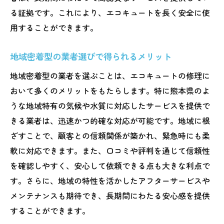
る証拠です。これにより、エコキュートを長く安全に使
修理費用を抑えるための工夫
用することができます。
契約前に確認すべき重要ポイント
信頼できるエコキュート修理業者を熊本県で見
地域密着型の業者選びで得られるメリット
つけるためのガイド
地域密着型の業者を選ぶことは、エコキュートの修理に
信頼性を確認するためのステップ
おいて多くのメリットをもたらします。特に熊本県のよ
業者選びで失敗しないための注意点
うな地域特有の気候や水質に対応したサービスを提供で
地元の評判を利用した選び方
きる業者は、迅速かつ的確な対応が可能です。地域に根
長期的なサポートを期待するための選定基
ざすことで、顧客との信頼関係が築かれ、緊急時にも柔
準
軟に対応できます。また、口コミや評判を通じて信頼性
熊本県の特性に応じた業者選びの秘訣
を確認しやすく、安心して依頼できる点も大きな利点で
す。さらに、地域の特性を活かしたアフターサービスや
プロが教える業者選びの裏技
メンテナンスも期待でき、長期間にわたる安心感を提供
することができます。