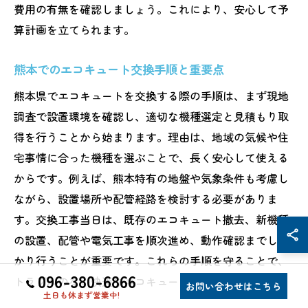
費用の有無を確認しましょう。これにより、安心して予
算計画を立てられます。
熊本でのエコキュート交換手順と重要点
熊本県でエコキュートを交換する際の手順は、まず現地
調査で設置環境を確認し、適切な機種選定と見積もり取
得を行うことから始まります。理由は、地域の気候や住
宅事情に合った機種を選ぶことで、長く安心して使える
からです。例えば、熊本特有の地盤や気象条件も考慮し
ながら、設置場所や配管経路を検討する必要がありま
す。交換工事当日は、既存のエコキュート撤去、新機種
の設置、配管や電気工事を順次進め、動作確認までしっ
かり行うことが重要です。これらの手順を守ることで、
096-380-6866
トラブルのない快適なエコキュート生活が叶います。
お問い合わせはこちら
土日も休まず営業中!