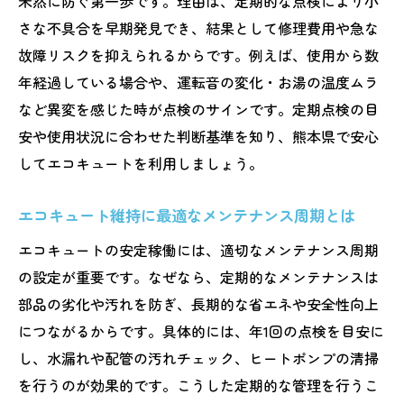
未然に防ぐ第一歩です。理由は、定期的な点検により小
訳
さな不具合を早期発見でき、結果として修理費用や急な
工事費込みの安心見積もりを得るコツ
故障リスクを抑えられるからです。例えば、使用から数
熊本でのエコキュート交換手順と重要点
年経過している場合や、運転音の変化・お湯の温度ムラ
交換工事で失敗しないエコキュート選び
など異変を感じた時が点検のサインです。定期点検の目
安や使用状況に合わせた判断基準を知り、熊本県で安心
工事費込み見積もりを活かした節約術
してエコキュートを利用しましょう。
エコキュート工事後のアフターケアとは
補助金活用でお得に熊本エコキュート長持ち
エコキュート維持に最適なメンテナンス周期とは
エコキュート補助金の最新情報をチェック
エコキュートの安定稼働には、適切なメンテナンス周期
長持ちのコツと補助金活用術まとめ
の設定が重要です。なぜなら、定期的なメンテナンスは
エコキュートの交換費用を補助金で賢く削
部品の劣化や汚れを防ぎ、長期的な省エネや安全性向上
減
につながるからです。具体的には、年1回の点検を目安に
補助金を活かしたエコキュート維持プラン
し、水漏れや配管の汚れチェック、ヒートポンプの清掃
熊本の補助金制度で安心エコキュート生活
を行うのが効果的です。こうした定期的な管理を行うこ