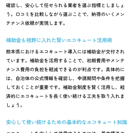
エコキュート対応で重視したいサポート体
確認し、安心して任せられる業者を選ぶ指標としましょ
制
う。口コミを比較しながら選ぶことで、納得のいくメン
熊本で人気のエコキュートサービス比較
テナンス依頼が実現します。
口コミや評判を活かした安心選びの工夫
補助金も視野に入れた賢いエコキュート活用術
光熱費削減へ導くエコキュート管理術
エコキュートで実現する光熱費削減のポイ
熊本県におけるエコキュート導入には補助金が交付され
ント
ています。補助金を活用することで、初期費用やメンテ
日常でできるエコキュート節電の工夫とは
ナンス費用の負担を軽減できるのが利点です。具体的に
は、自治体の公式情報を確認し、申請期間や条件を把握
長持ちさせて光熱費ダウンするエコキュー
しておくことが重要です。補助金制度を賢く活用し、経
ト管理
済的にエコキュートを長く使い続ける工夫を取り入れま
エコキュートの運転効率を高める方法
しょう。
光熱費削減に役立つメンテナンス術紹介
熊本の家庭で実践できるエコキュート活用
安心して使い続けるための基本的なエコキュート知識
法