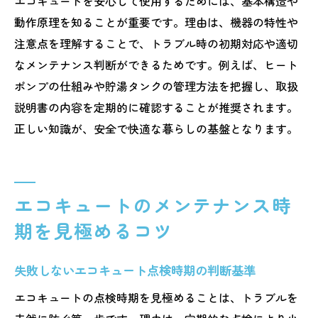
エコキュートを安心して使用するためには、基本構造や
迷惑電話やトラブルに注意したいポイント
動作原理を知ることが重要です。理由は、機器の特性や
エコキュート熊本で増える迷惑電話の実態
注意点を理解することで、トラブル時の初期対応や適切
と対策
なメンテナンス判断ができるためです。例えば、ヒート
トラブル回避へエコキュート情報の正しい
ポンプの仕組みや貯湯タンクの管理方法を把握し、取扱
見極め方
説明書の内容を定期的に確認することが推奨されます。
悪質業者を見抜くためのポイントと注意点
正しい知識が、安全で快適な暮らしの基盤となります。
安心して依頼するためのエコキュート相談
法
トラブル事例から学ぶエコキュート対策の
エコキュートのメンテナンス時
コツ
期を見極めるコツ
迷惑電話被害を防ぐエコキュート利用の心
得
失敗しないエコキュート点検時期の判断基準
工事費込みで安心するエコキュート交換法
エコキュートの点検時期を見極めることは、トラブルを
エコキュート交換時に確認すべき費用の内