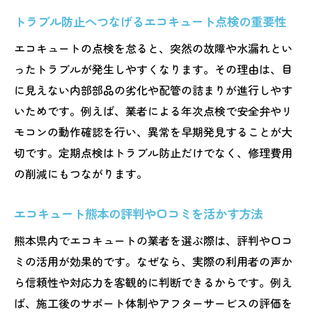
態
トラブル防止へつなげるエコキュート点検の重要性
熊本で活用できるエコキュート情報
エコキュートの点検を怠ると、突然の故障や水漏れとい
エコキュート交換や工事費用の比較ポイン
ったトラブルが発生しやすくなります。その理由は、目
ト
に見えない内部部品の劣化や配管の詰まりが進行しやす
補助金申請でエコキュート費用を抑える方
いためです。例えば、業者による年次点検で安全弁やリ
法
モコンの動作確認を行い、異常を早期発見することが大
賢く活用したいエコキュートお得情報まと
切です。定期点検はトラブル防止だけでなく、修理費用
め
の削減にもつながります。
費用面で後悔しないための事前知識とは
エコキュート熊本の評判や口コミを活かす方法
評判や口コミから選ぶ熊本のエコキュート対応
熊本県内でエコキュートの業者を選ぶ際は、評判や口コ
エコキュート熊本の口コミを見極める視点
ミの活用が効果的です。なぜなら、実際の利用者の声か
信頼できるエコキュート業者を選ぶ基準
ら信頼性や対応力を客観的に判断できるからです。例え
口コミで話題のエコキュート対応の特徴
ば、施工後のサポート体制やアフターサービスの評価を