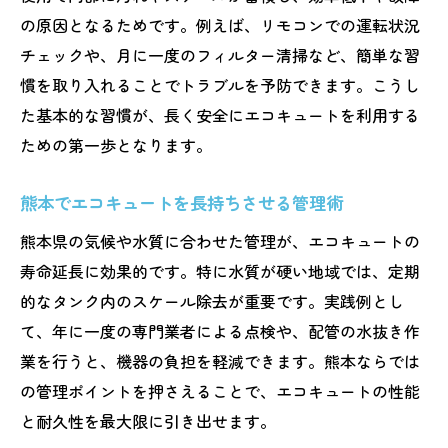
失敗しないエコキュート点検時期の判断基
の原因となるためです。例えば、リモコンでの運転状況
準
チェックや、月に一度のフィルター清掃など、簡単な習
エコキュート維持に最適なメンテナンス周
慣を取り入れることでトラブルを予防できます。こうし
期とは
た基本的な習慣が、長く安全にエコキュートを利用する
ための第一歩となります。
熊本の気候に合うエコキュートの管理タイ
ミング
熊本でエコキュートを長持ちさせる管理術
プロが解説するエコキュート点検のポイン
熊本県の気候や水質に合わせた管理が、エコキュートの
ト
寿命延長に効果的です。特に水質が硬い地域では、定期
エコキュートの寿命を延ばす定期点検の大
的なタンク内のスケール除去が重要です。実践例とし
切さ
て、年に一度の専門業者による点検や、配管の水抜き作
トラブル予防のために知るべきサインと判
業を行うと、機器の負担を軽減できます。熊本ならでは
断法
の管理ポイントを押さえることで、エコキュートの性能
費用相場や補助金を知り賢くメンテナンス
と耐久性を最大限に引き出せます。
エコキュートのメンテナンス費用相場の実