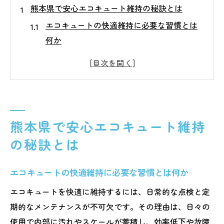
熊本県で安心エコキュート維持の秘訣とは
エコキュートの快適維持に必要な習慣とは
何か
熊本でエコキュートを長持ちさせる管理術
トラブル防止へつなげるエコキュート点検
の重要性
エコキュート熊本の評判や口コミを活かす
方法
熊本県で安心エコキュート維持
補助金も視野に入れた賢いエコキュート活
の秘訣とは
用術
安心して使い続けるための基本的なエコキ
エコキュートの快適維持に必要な習慣とは何か
ュート知識
エコキュートを快適に維持するには、日常的な点検と定
エコキュートのメンテナンス時期を見極めるコ
期的なメンテナンスが不可欠です。その理由は、日々の
ツ
使用で内部に汚れやスケールが蓄積し、効率低下や故障