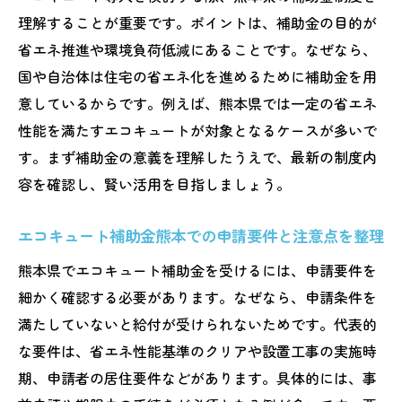
検討
理解することが重要です。ポイントは、補助金の目的が
熊本県で省エネルギー機器を導入するコツ
省エネ推進や環境負荷低減にあることです。なぜなら、
熊本県で効率的にエコキュートを導入する
国や自治体は住宅の省エネ化を進めるために補助金を用
方法
意しているからです。例えば、熊本県では一定の省エネ
省エネルギー機器とエコキュート補助金の
性能を満たすエコキュートが対象となるケースが多いで
賢い組み合わせ
す。まず補助金の意義を理解したうえで、最新の制度内
容を確認し、賢い活用を目指しましょう。
エコキュート補助金熊本活用で導入コスト
を抑える工夫
エコキュート補助金熊本での申請要件と注意点を整理
熊本県省エネ家電補助金一覧の見落としポ
熊本県でエコキュート補助金を受けるには、申請要件を
イント
細かく確認する必要があります。なぜなら、申請条件を
エコキュート導入時の省エネアドバイスと
満たしていないと給付が受けられないためです。代表的
実践例
な要件は、省エネ性能基準のクリアや設置工事の実施時
補助金活用で熊本県の省エネ機器導入を成
期、申請者の居住要件などがあります。具体的には、事
功させる