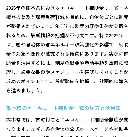
2025年熊本のエコキュート補助金に関する
2025年の熊本県におけるエコキュート補助金は、省エネ
よくある疑問
機器の普及と環境負荷軽減を目的に、自治体ごとに制度
エコキュート導入時に知りたい熊本県の補助金
が整備されています。年ごとに制度内容や条件が見直さ
制度
れるため、最新情報の把握が不可欠です。特に2025年
熊本県でエコキュート補助金を利用するた
は、国や自治体の省エネルギー政策強化の影響で、補助
めの基礎知識
金の対象や要件が拡充される傾向にあります。実際に補
エコキュート補助金熊本での申請要件と注
助金を活用するには、制度の概要や申請手順を事前に整
意点を整理
理し、必要な書類やスケジュールを確認しておくことが
成功のポイントです。最新動向を把握し、計画的に導入
熊本県補助金一覧からエコキュート対象を
を進めましょう。
探す方法
エコキュート補助金熊本市と県制度の違い
熊本県のエコキュート補助金一覧の見方と活用法
に注目
熊本県では、市町村ごとにエコキュート補助金制度が異
2025年エコキュート補助金の給付内容を詳
なります。まず、各自治体の公式ホームページや補助金
しく解説