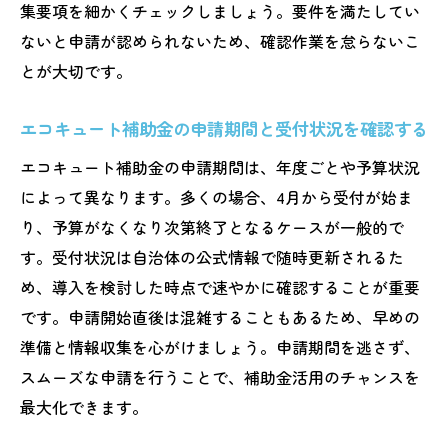
集要項を細かくチェックしましょう。要件を満たしてい
エコキュート補助金熊本県での賢い製品選
ないと申請が認められないため、確認作業を怠らないこ
定戦略
とが大切です。
補助金活用で始めるエコキュートの省エネ生活
エコキュート補助金を活用した省エネ生活
エコキュート補助金の申請期間と受付状況を確認する
の始め方
エコキュート補助金の申請期間は、年度ごとや予算状況
エコキュート導入で光熱費がどれだけ変わ
によって異なります。多くの場合、4月から受付が始ま
るか
り、予算がなくなり次第終了となるケースが一般的で
補助金を使ったエコキュート設置後の省エ
す。受付状況は自治体の公式情報で随時更新されるた
ネ効果
め、導入を検討した時点で速やかに確認することが重要
エコキュート補助金2025年活用で得られる
です。申請開始直後は混雑することもあるため、早めの
メリット
準備と情報収集を心がけましょう。申請期間を逃さず、
熊本県のエコキュート補助金利用者の体験
スムーズな申請を行うことで、補助金活用のチャンスを
談紹介
最大化できます。
省エネ家電との併用でエコキュート生活を