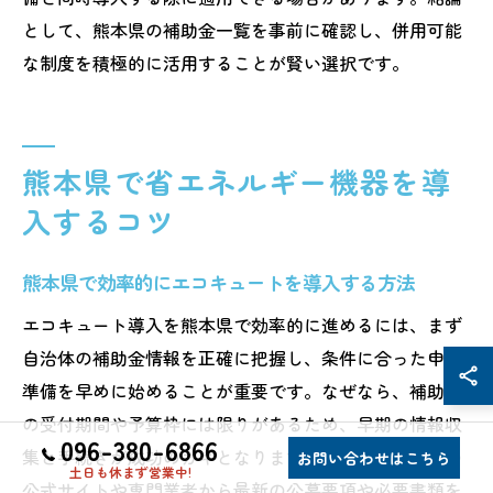
として、熊本県の補助金一覧を事前に確認し、併用可能
な制度を積極的に活用することが賢い選択です。
熊本県で省エネルギー機器を導
入するコツ
熊本県で効率的にエコキュートを導入する方法
エコキュート導入を熊本県で効率的に進めるには、まず
自治体の補助金情報を正確に把握し、条件に合った申請
準備を早めに始めることが重要です。なぜなら、補助金
の受付期間や予算枠には限りがあるため、早期の情報収
096-380-6866
集と手続きが成功のカギとなります。例えば、自治体の
お問い合わせはこちら
土日も休まず営業中!
公式サイトや専門業者から最新の公募要項や必要書類を