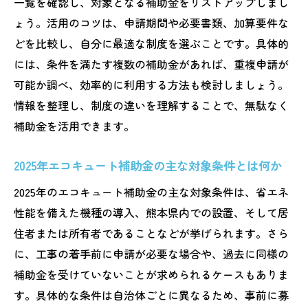
一覧を確認し、対象となる補助金をリストアップしまし
熊本でエコキュート補助金申請時の必要書
ょう。活用のコツは、申請期間や必要書類、加算要件な
類と流れ
どを比較し、自分に最適な制度を選ぶことです。具体的
省エネ家電補助金で賢くエコキュートを選ぶ方
には、条件を満たす複数の補助金があれば、重複申請が
法
可能か調べ、効率的に利用する方法も検討しましょう。
省エネ家電補助金でエコキュートを選ぶポ
情報を整理し、制度の違いを理解することで、無駄なく
イント
補助金を活用できます。
エコキュート補助金2025の加算条件と選定
基準
2025年エコキュート補助金の主な対象条件とは何か
熊本県省エネ家電補助金の活用事例と注意
2025年のエコキュート補助金の主な対象条件は、省エネ
事項
性能を備えた機種の導入、熊本県内での設置、そして居
エコキュート導入時の省エネ性能比較のコ
住者または所有者であることなどが挙げられます。さら
ツ
に、工事の着手前に申請が必要な場合や、過去に同様の
補助金対象となるエコキュートの選び方の
補助金を受けていないことが求められるケースもありま
実践法
す。具体的な条件は自治体ごとに異なるため、事前に募