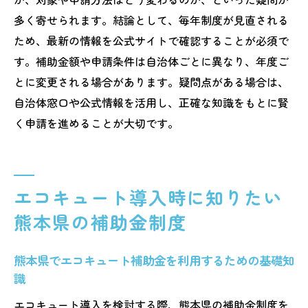
る失敗例
多く寄せられます。結論として、毎年制度が見直される
エコキュート補助金を最大限活かすための注意
ため、最新の情報を公式サイトで確認することが必須で
点
す。補助金額や申請条件は自治体ごとに異なり、年度ご
エコキュート補助金2025年申請で注意する
とに変更される場合があります。疑問点がある場合は、
ポイント
自治体窓口や公式情報を活用し、正確な知識をもとに賢
熊本県エコキュート補助金の予算上限と締
く申請を進めることが大切です。
切に注意
エコキュート補助金申請時の施工業者選び
のコツ
エコキュート導入時に知りたい
申請書類の記載ミスがエコキュート補助金
熊本県の補助金制度
に及ぼす影響
エコキュート補助金の抽選制とその対策方
熊本県でエコキュート補助金を利用するための基礎知
法
識
熊本県補助金一覧を確認し他制度と併用を
エコキュート導入を検討する際、熊本県の補助金制度を