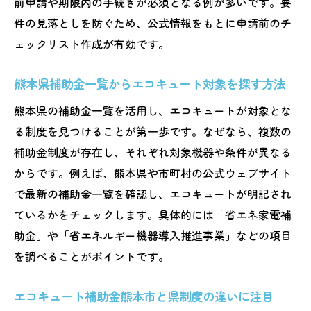
前申請や期限内の手続きが必須となる例が多いです。要
エコキュート補助金2025年活用の最終ガイド
件の見落としを防ぐため、公式情報をもとに申請前のチ
エコキュート補助金2025年適用に向けた最
ェックリスト作成が有効です。
終チェック項目
熊本県エコキュート補助金の活用総まとめ
熊本県補助金一覧からエコキュート対象を探す方法
と注意点
熊本県の補助金一覧を活用し、エコキュートが対象とな
エコキュート補助金申請後の流れと受給ま
る制度を見つけることが第一歩です。なぜなら、複数の
での期間
補助金制度が存在し、それぞれ対象機器や条件が異なる
2025年のエコキュート補助金で損をしない
からです。例えば、熊本県や市町村の公式ウェブサイト
申請方法
で最新の補助金一覧を確認し、エコキュートが明記され
熊本県・熊本市の補助金制度を賢く比較し
ているかをチェックします。具体的には「省エネ家電補
て選ぶ
助金」や「省エネルギー機器導入推進事業」などの項目
を調べることがポイントです。
エコキュート補助金で省エネ生活を始める
総合アドバイス
エコキュート補助金熊本市と県制度の違いに注目