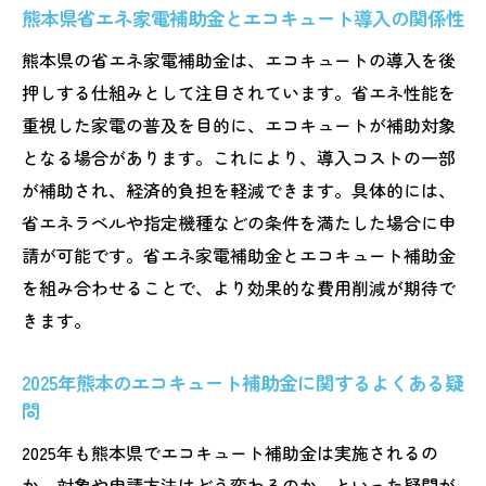
充実
熊本県省エネ家電補助金とエコキュート導入の関係性
熊本市の2025年エコキュート補助金申請ポイン
熊本県の省エネ家電補助金は、エコキュートの導入を後
ト
押しする仕組みとして注目されています。省エネ性能を
熊本市のエコキュート補助金申請手順を徹
重視した家電の普及を目的に、エコキュートが補助対象
底解説
となる場合があります。これにより、導入コストの一部
エコキュート補助金熊本市の対象条件と抽
が補助され、経済的負担を軽減できます。具体的には、
選の注意点
省エネラベルや指定機種などの条件を満たした場合に申
請が可能です。省エネ家電補助金とエコキュート補助金
2025年エコキュート補助金熊本市での必要
を組み合わせることで、より効果的な費用削減が期待で
書類まとめ
きます。
エコキュート補助金熊本市と県制度の併用
の可能性
2025年熊本のエコキュート補助金に関するよくある疑
熊本市省エネルギー機器導入推進事業の特
問
徴把握
2025年も熊本県でエコキュート補助金は実施されるの
エコキュート補助金熊本市申請時のよくあ
か、対象や申請方法はどう変わるのか、といった疑問が