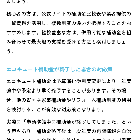
ましょう。
エコキュート補助金を効率よく受け取るコ
初心者の方は、公式サイトの補助金比較表や業者提供の
ツ
一覧資料を活用し、複数制度の違いを把握することをお
エコキュート補助金の予算上限と早期申請
すすめします。経験豊富な方は、併用可能な補助金を組
の重要性
み合わせて最大限の支援を受ける方法も検討しましょ
2025年注目の熊本県省エネ補助制度を活用しよ
う。
う
エコキュート補助金と省エネ家電補助の違
エコキュート補助金が終了した場合の対応策
い解説
エコキュート補助金は予算消化や制度変更により、年度
エコキュート補助金と併用可能な支援制度
途中や予定より早く終了することがあります。その場
一覧
合、他の省エネ家電補助金やリフォーム補助制度の利用
給湯省エネ2025事業のポイントを徹底解説
を検討することが有効な対応策となります。
エコキュート補助金活用で省エネ生活を実
実際に「申請準備中に補助金が終了してしまった」とい
現
う声もあり、補助金終了後は、次年度の再開情報を自治
エコキュート補助金の最新支給状況をチェ