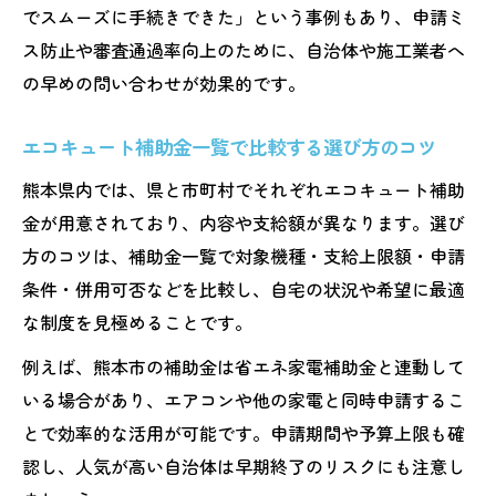
違い
でスムーズに手続きできた」という事例もあり、申請ミ
ス防止や審査通過率向上のために、自治体や施工業者へ
エコキュート補助金の条件を満たすための
の早めの問い合わせが効果的です。
注意点
省エネ性能で選ぶエコキュートと補助金の
エコキュート補助金一覧で比較する選び方のコツ
関係
熊本県内では、県と市町村でそれぞれエコキュート補助
補助金申請前に知りたいエコキュートの比
金が用意されており、内容や支給額が異なります。選び
較基準
方のコツは、補助金一覧で対象機種・支給上限額・申請
効率的にエコキュート補助金を受けるためのポ
条件・併用可否などを比較し、自宅の状況や希望に最適
イント
な制度を見極めることです。
エコキュート補助金申請手続きの流れと時
例えば、熊本市の補助金は省エネ家電補助金と連動して
期
いる場合があり、エアコンや他の家電と同時申請するこ
エコキュート補助金申請に必要な準備とは
とで効率的な活用が可能です。申請期間や予算上限も確
エコキュート補助金申請後の流れと注意事
認し、人気が高い自治体は早期終了のリスクにも注意し
項