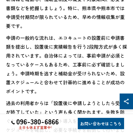
書類などを把握しましょう。特に、熊本県や熊本市では
申請受付期間が限られているため、早めの情報収集が重
要です。
申請の一般的な流れは、エコキュートの設置前に申請書
類を提出し、設置後に実績報告を行う2段階方式が多く採
用されています。自治体によっては、事前申請が必須と
なっているケースもあるため、工事前に必ず確認しまし
ょう。申請時期を逃すと補助金が受けられないため、設
置スケジュールと合わせて計画的に進めることが成功の
ポイントです。
過去の利用者からは「設置後に申請しようとしたら受付
が終了していた」という声も多く聞かれます。失敗を防
096-380-6866
ぐためにも、エコキュート導入を決めた段階で補助金ス
お問い合わせはこちら
土日も休まず営業中!
ケジュールを確認し、必要な手続きを前倒しで行いまし