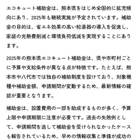
まとめ
エコキュート補助金は、熊本県をはじめ全国的に拡充傾
最新のエコキュート補助金情報を熊本県から紹
向にあり、2025年も継続実施が予定されています。補助
介
金の目的は、省エネ効果の高い給湯器の導入を促進し、
熊本県で注目のエコキュート補助金2025最
家庭の光熱費削減と環境負荷低減を実現することにあり
新情報
ます。
エコキュート補助金の申請受付期間と締切
2025年の熊本県エコキュート補助金は、県や市町村ごと
を確認
に予算や支給条件が異なる点が特徴です。たとえば、熊
エコキュート補助金最新動向と今後の展望
本市や八代市では独自の補助制度を設けており、対象機
熊本市のエコキュート補助金一覧と活用ポ
種や補助金額、申請期間が変動するため、最新情報の確
イント
認が重要となります。
エコキュート補助金の支給状況と申請チャ
補助金は、設置費用の一部を助成するものが多く、予算
ンス分析
上限や申請期限に注意が必要です。過去の失敗例とし
2025年、熊本県で省エネ給湯器を導入するなら
て、申請期間を逃して補助金を受けられなかったケース
エコキュート導入と補助金を組み合わせた
も報告されているため、早めの情報収集と準備が成功の