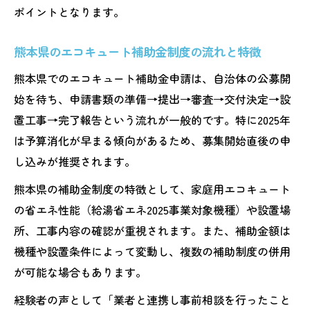
省エネ術
ポイントとなります。
熊本県でエコキュート交換時の補助金活用
熊本県のエコキュート補助金制度の流れと特徴
法
エコキュート選びで重視したい2025年のポ
熊本県でのエコキュート補助金申請は、自治体の公募開
イント
始を待ち、申請書類の準備→提出→審査→交付決定→設
置工事→完了報告という流れが一般的です。特に2025年
エコキュート導入で省エネ家電補助金を最
は予算消化が早まる傾向があるため、募集開始直後の申
大限活用
し込みが推奨されます。
エコキュートの設置条件と補助金受給のコ
ツ
熊本県の補助金制度の特徴として、家庭用エコキュート
補助金申請で失敗しないエコキュート選びの極
の省エネ性能（給湯省エネ2025事業対象機種）や設置場
意
所、工事内容の確認が重視されます。また、補助金額は
機種や設置条件によって変動し、複数の補助制度の併用
エコキュート補助金対象機種の選定ポイン
が可能な場合もあります。
ト
補助金対応エコキュートの性能と選び方の
経験者の声として「業者と連携し事前相談を行ったこと