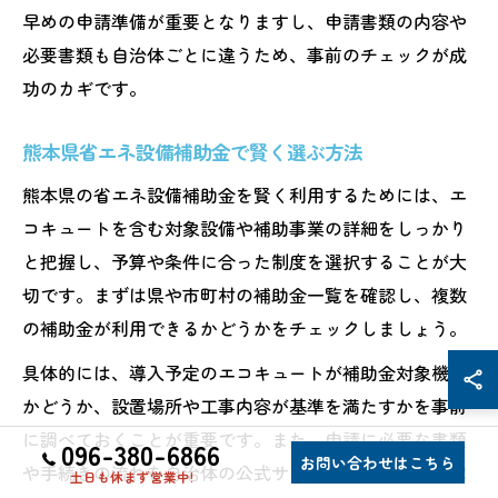
早めの申請準備が重要となりますし、申請書類の内容や
必要書類も自治体ごとに違うため、事前のチェックが成
功のカギです。
熊本県省エネ設備補助金で賢く選ぶ方法
熊本県の省エネ設備補助金を賢く利用するためには、エ
コキュートを含む対象設備や補助事業の詳細をしっかり
と把握し、予算や条件に合った制度を選択することが大
切です。まずは県や市町村の補助金一覧を確認し、複数
の補助金が利用できるかどうかをチェックしましょう。
具体的には、導入予定のエコキュートが補助金対象機種
かどうか、設置場所や工事内容が基準を満たすかを事前
に調べておくことが重要です。また、申請に必要な書類
096-380-6866
お問い合わせはこちら
や手続きの流れを自治体の公式サイトや相談窓口で確認
土日も休まず営業中!