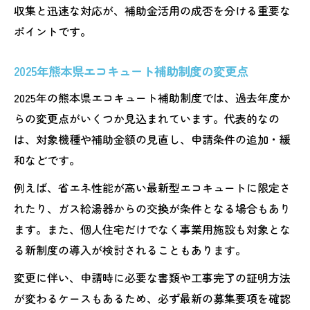
ト
収集と迅速な対応が、補助金活用の成否を分ける重要な
自治体ごとのエコキュート補助金の特徴と
ポイントです。
は
2025年熊本県エコキュート補助制度の変更点
熊本県省エネ設備補助金で賢く選ぶ方法
エコキュート補助金情報の調べ方ガイド
2025年の熊本県エコキュート補助制度では、過去年度か
らの変更点がいくつか見込まれています。代表的なの
補助金受付終了前に知るべきエコキュート情報
は、対象機種や補助金額の見直し、申請条件の追加・緩
エコキュート補助金の受付終了前にすべき
和などです。
準備
熊本県エコキュート補助金の受付期間に注
例えば、省エネ性能が高い最新型エコキュートに限定さ
意
れたり、ガス給湯器からの交換が条件となる場合もあり
ます。また、個人住宅だけでなく事業用施設も対象とな
申請締切前に確認したいエコキュートの条
る新制度の導入が検討されることもあります。
件
補助金受付終了が近い時の対策を解説
変更に伴い、申請時に必要な書類や工事完了の証明方法
が変わるケースもあるため、必ず最新の募集要項を確認
エコキュート補助金申請は早めの行動がカ