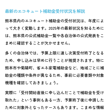
イント
最新のエコキュート補助金受付状況を解説
エコキュート補助金の条件と申請時の注意点
熊本県内のエコキュート補助金の受付状況は、年度によ
エコキュート補助金の対象条件を事前確認
って大きく変動します。2025年の最新状況を知るために
熊本県のエコキュート補助金申請で注意す
は、熊本県の公式補助金一覧や各自治体の公式発表をこ
べき点
まめに確認することが欠かせません。
申請前に知りたい補助金の適用範囲と制限
多くの自治体では、予算上限に達し次第受付終了となる
エコキュート補助金申請の必要書類チェッ
ため、申し込みは早めに行うことが推奨されます。特に
ク
熊本市や菊陽町、省エネ家電補助金など、地域ごとに補
補助金対象となるエコキュート機種の特徴
助金の種類や条件が異なるため、事前に必要書類や対象
安心して進めるためのエコキュート補助一覧
機種を確認しておきましょう。
熊本県のエコキュート補助金一覧で比較検
実際に「受付開始直後に申し込んだことで補助金を受け
討
取れた」という事例もある一方、予算終了後に申請した
エコキュート補助金の種類と選び方ポイン
ために対象外となったケースもあります。こまめな情報