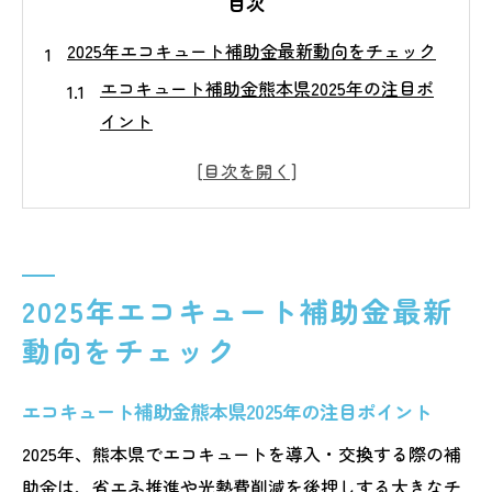
目次
2025年エコキュート補助金最新動向をチェック
エコキュート補助金熊本県2025年の注目ポ
イント
最新のエコキュート補助金受付状況を解説
2025年熊本県エコキュート補助制度の変更
点
エコキュート導入時に押さえたい補助金情
報
2025年エコキュート補助金最新
熊本県の省エネ補助金動向とエコキュート
動向をチェック
熊本県で実践するエコキュート補助金申請術
エコキュート補助金熊本県2025年の注目ポイント
エコキュート補助金申請に必要な書類と手
順
2025年、熊本県でエコキュートを導入・交換する際の補
熊本県のエコキュート補助金申請ポイント
助金は、省エネ推進や光熱費削減を後押しする大きなチ