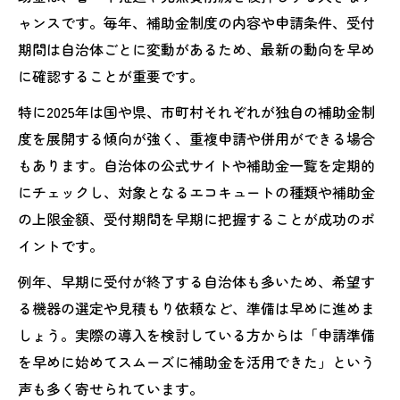
エコキュート補助金申請時のよくある疑問
ャンスです。毎年、補助金制度の内容や申請条件、受付
解消
期間は自治体ごとに変動があるため、最新の動向を早め
に確認することが重要です。
2025年熊本で補助金申請を成功させるコツ
エコキュート導入時の補助金申請スケジュ
特に2025年は国や県、市町村それぞれが独自の補助金制
ール
度を展開する傾向が強く、重複申請や併用ができる場合
もあります。自治体の公式サイトや補助金一覧を定期的
光熱費削減ならエコキュート補助金活用が鍵
にチェックし、対象となるエコキュートの種類や補助金
エコキュート補助金活用で光熱費を長期節
の上限金額、受付期間を早期に把握することが成功のポ
約
イントです。
熊本県エコキュートの省エネ効果と補助金
例年、早期に受付が終了する自治体も多いため、希望す
補助金で賢くエコキュートに買い替える利
る機器の選定や見積もり依頼など、準備は早めに進めま
点
しょう。実際の導入を検討している方からは「申請準備
光熱費削減を実感できるエコキュートの選
を早めに始めてスムーズに補助金を活用できた」という
び方
声も多く寄せられています。
エコキュート補助金と家庭の電気代比較ポ