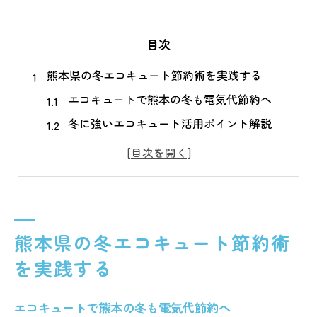
目次
熊本県の冬エコキュート節約術を実践する
エコキュートで熊本の冬も電気代節約へ
冬に強いエコキュート活用ポイント解説
熊本県の気温に合わせた運転方法とは
エコキュート冬の減りが早い原因を探る
家計に優しいエコキュート節約テクニック
冬の寒さでも安心なエコキュート凍結対策
熊本県の冬エコキュート節約術
エコキュート配管の凍結防止対策を徹底
を実践する
雪囲いや防雪屋根で寒さ対策を強化しよう
熊本の冬に安心なエコキュート管理方法
エコキュートで熊本の冬も電気代節約へ
防雪屋根やDIY風除けの活用ポイント紹介