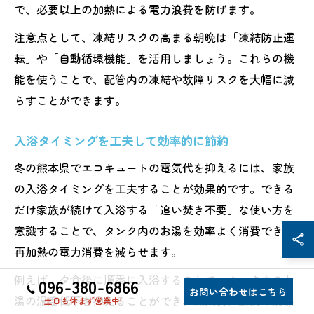
で、必要以上の加熱による電力浪費を防げます。
注意点として、凍結リスクの高まる朝晩は「凍結防止運
転」や「自動循環機能」を活用しましょう。これらの機
能を使うことで、配管内の凍結や故障リスクを大幅に減
らすことができます。
入浴タイミングを工夫して効率的に節約
冬の熊本県でエコキュートの電気代を抑えるには、家族
の入浴タイミングを工夫することが効果的です。できる
だけ家族が続けて入浴する「追い焚き不要」な使い方を
意識することで、タンク内のお湯を効率よく消費でき、
再加熱の電力消費を減らせます。
例えば、夕食後に順番に入浴することで、タンク内のお
096-380-6866
お問い合わせはこちら
湯の温度低下を抑えることができ、結果的に追加の加熱
土日も休まず営業中!