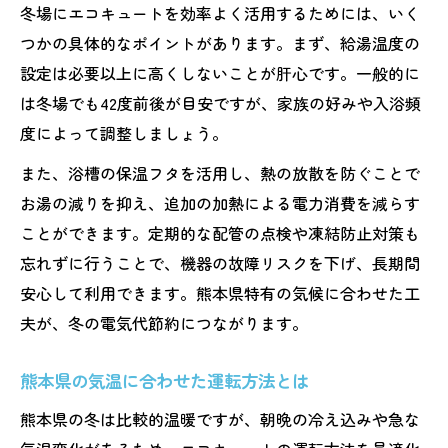
冬場にエコキュートを効率よく活用するためには、いく
省エネと快適を叶える冬のエコキュート活用法
つかの具体的なポイントがあります。まず、給湯温度の
エコキュートで快適な冬を省エネで実現
設定は必要以上に高くしないことが肝心です。一般的に
冬の省エネ運転でエコキュートの性能向上
は冬場でも42度前後が目安ですが、家族の好みや入浴頻
入浴タイミングを工夫して効率的に節約
度によって調整しましょう。
エコキュートの雪囲いと風除け活用法
また、浴槽の保温フタを活用し、熱の放散を防ぐことで
冬に嬉しいエコキュート活用アイデア集
お湯の減りを抑え、追加の加熱による電力消費を減らす
凍結防止や故障予防も冬のエコキュート管理術
ことができます。定期的な配管の点検や凍結防止対策も
忘れずに行うことで、機器の故障リスクを下げ、長期間
エコキュートの凍結防止策を毎日チェック
安心して利用できます。熊本県特有の気候に合わせた工
冬のエコキュート故障リスクを減らすコツ
夫が、冬の電気代節約につながります。
配管やタンクのメンテナンス習慣を見直す
エコキュート冬の故障予防で安心維持へ
熊本県の気温に合わせた運転方法とは
防雪屋根DIYでエコキュート長持ち対策
熊本県の冬は比較的温暖ですが、朝晩の冷え込みや急な