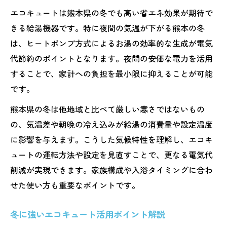
エコキュートは熊本県の冬でも高い省エネ効果が期待で
エコキュートの凍結リスクと予防策を解説
きる給湯機器です。特に夜間の気温が下がる熊本の冬
エコキュートで冬場の電気代を抑えるコツ
は、ヒートポンプ方式によるお湯の効率的な生成が電気
エコキュート冬の電気代を見直すポイント
代節約のポイントとなります。夜間の安価な電力を活用
夜間活用でエコキュートの節電効果アップ
することで、家計への負担を最小限に抑えることが可能
給湯温度設定で賢く冬場の電気代対策
です。
エコキュートの減りが早い原因と対処法
熊本県の冬は他地域と比べて厳しい寒さではないもの
家族構成別エコキュート節約術を徹底解説
の、気温差や朝晩の冷え込みが給湯の消費量や設定温度
エコキュートの設定温度冬の最適バランス
に影響を与えます。こうした気候特性を理解し、エコキ
エコキュート冬設定温度の最適な目安とは
ュートの運転方法や設定を見直すことで、更なる電気代
削減が実現できます。家族構成や入浴タイミングに合わ
熊本県の冬に合う給湯温度調整ポイント
せた使い方も重要なポイントです。
省エネと快適を両立する温度設定のコツ
お湯切れ防止と節約を両立する設定方法
冬に強いエコキュート活用ポイント解説
エコキュートの冬設定温度で光熱費削減