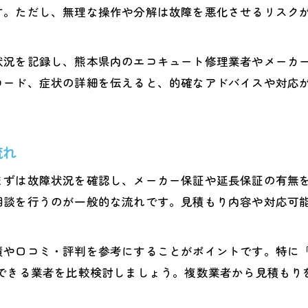
エコキュート熊本の業者口コミの活用法
す。ただし、無理な操作や分解は故障を悪化させるリスク
信頼できるエコキュート業者の見分け方
エコキュート修理で注意したい業者対応
状況を記録し、熊本県内のエコキュート修理業者やメーカ
安心できるエコキュート業者選びの条件
コード、症状の詳細を伝えると、的確なアドバイスや対応
修理と交換ならどちらが最適か徹底分析
。
エコキュート修理か交換か迷った時の判断基準
修理と交換それぞれのメリット比較
流れ
エコキュート交換が必要な症状の見極め方
まずは故障状況を確認し、メーカー保証や延長保証の有無
修理費用と交換費用の違いを徹底解説
相談を行うのが一般的な流れです。見積もり内容や対応可
エコキュート長期利用のための最適選択法
エコキュート費用を抑えるための最新知識
や口コミ・評判を参考にすることがポイントです。特に「
エコキュート修理費用の内訳と相場把握
頼できる業者を比較検討しましょう。複数業者から見積もり
熊本でエコキュートを安く修理する方法