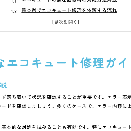
熊本県でエコキュート修理を依頼する流れ
エコキュートトラブル時の応急処置のポイント
安心できるエコキュート修理業者の特徴
エコキュート修理費用の目安と選び方
補助金を活用したエコキュート修理の賢い進め方
なエコキュート修理ガイ
エコキュート修理で利用できる補助金の種類
熊本県のエコキュート補助金申請の手順
補助金申請時のエコキュート修理ポイント
解説
エコキュート修理と交換で使える助成制度解説
まず落ち着いて状況を確認することが重要です。エラー表
補助金でエコキュート費用を抑えるコツ
コードを確認しましょう。多くのケースで、エラー内容に
信頼できるエコキュート業者選びの極意
エコキュート修理業者選定で重視すべき点
、基本的な対処を試みることも有効です。特にエコキュー