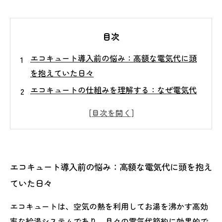
目次
エコキュート導入前の悩み：高額な電気代に頭
を抱えていた日々
エコキュートの仕組みを理解する：なぜ電気代
が節約できるのか？
設置から使い始めまでのポイント：効果的に節
約するための準備段階
実際に使ってわかった月々の電気代の変化と具
エコキュート導入前の悩み：高額な電気代に頭を抱え
体的な節約額
ていた日々
これからエコキュートを導入する人へのアドバ
イスと注意点まとめ
エコキュートは、空気の熱を利用してお湯を沸かす高効
簡単にできる！毎月の電気代をぐっと減らすエ
率な給湯システムであり、月々の電気代節約に効果的で