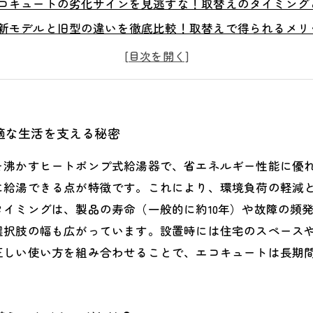
コキュートの劣化サインを見逃すな！取替えのタイミング
新モデルと旧型の違いを徹底比較！取替えで得られるメリ
入時の注意点と設置場所の選び方で失敗しない取替えを実
替え後のメンテナンス方法まで！長く快適に使うためのポ
コキュート取替えで節約も環境保護も両立できる理由とは
とめ：快適な生活を支えるエコキュート取替えの最適な選
適な生活を支える秘密
を沸かすヒートポンプ式給湯器で、省エネルギー性能に優
に給湯できる点が特徴です。これにより、環境負荷の軽減
イミングは、製品の寿命（一般的に約10年）や故障の頻
選択肢の幅も広がっています。設置時には住宅のスペース
正しい使い方を組み合わせることで、エコキュートは長期