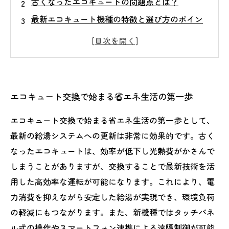
古くなったエコキュートの問題点とは？
最新エコキュート機種の特徴と選び方のポイン
ト
交換工事の流れ：スムーズな導入を目指して
エコキュート交換後に実感する快適生活の変化
環境にも家計にも優しいエコキュートの魅力と
エコキュート交換で始まる省エネ生活の第一歩
は？
失敗しないエコキュート交換で後悔しない秘訣
エコキュート交換で始まる省エネ生活の第一歩として、
最新の給湯システムへの更新は非常に効果的です。古く
なったエコキュートは、効率が低下し光熱費がかさんで
しまうことがありますが、交換することで最新技術を活
用した高効率な運転が可能になります。これにより、電
力消費を抑えながら安定した給湯が実現でき、環境負荷
の軽減にもつながります。また、新機種ではタッチパネ
ル式の操作やスマートフォン連携による遠隔制御が可能