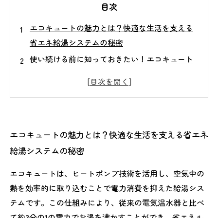
目次
エコキュートの魅力とは？快適な生活を支える
省エネ給湯システムの秘密
使い続ける前に知っておきたい！エコキュート
の耐用年数と交換のサイン
最新技術で進化するエコキュートとは？省エネ
性能アップのポイント解説
取り替え時の注意点とプロが教えるメンテナン
エコキュートの魅力とは？快適な生活を支える省エネ
ス方法で長持ちを実現
給湯システムの秘密
エコキュート取り替えで快適生活へ！効率的で
エコな給湯環境の作り方
エコキュートは、ヒートポンプ技術を活用し、空気中の
エコキュートの選び方ガイド：失敗しない製品
熱を効率的に取り込むことで電力消費を抑えた給湯シス
選択のコツ
テムです。この仕組みにより、従来の電気温水器と比べ
エコキュートのトラブル対策と日常の簡単メン
て約3分の1の電力でお湯を沸かすことができ、省エネル