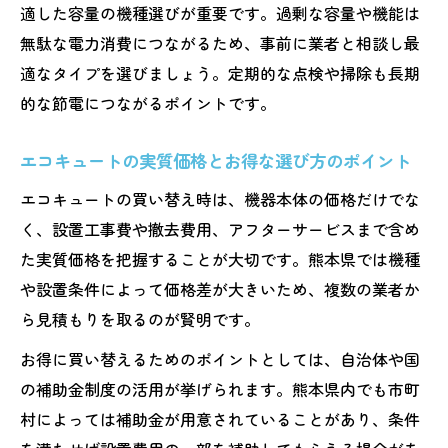
情報
適した容量の機種選びが重要です。過剰な容量や機能は
エコキュート買い替え時に使える補助金の
無駄な電力消費につながるため、事前に業者と相談し最
種類と特徴
適なタイプを選びましょう。定期的な点検や掃除も長期
的な節電につながるポイントです。
エコキュートの補助金申請で実質価格を抑
えるコツ
エコキュートの実質価格とお得な選び方のポイント
補助金活用時におすすめしない事例と注意
エコキュートの買い替え時は、機器本体の価格だけでな
点
く、設置工事費や撤去費用、アフターサービスまで含め
エコキュートの費用削減と補助金併用の具
た実質価格を把握することが大切です。熊本県では機種
体策
や設置条件によって価格差が大きいため、複数の業者か
エコキュートの補助金最新情報と申請タイ
ら見積もりを取るのが賢明です。
ミング
お得に買い替えるためのポイントとしては、自治体や国
エコキュートの掃除や点検で長持ちさせる秘訣
の補助金制度の活用が挙げられます。熊本県内でも市町
エコキュート掃除で寿命を延ばす正しいメ
村によっては補助金が用意されていることがあり、条件
ンテナンス法