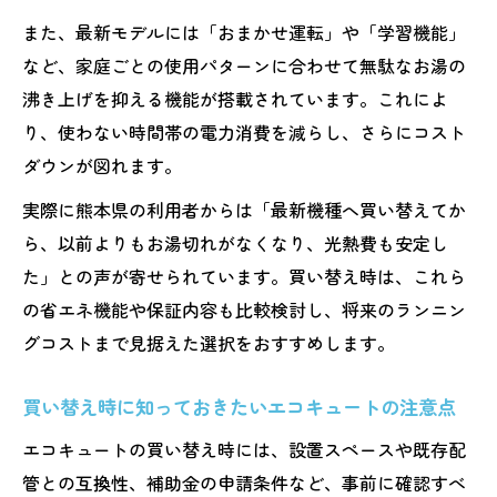
イント
また、最新モデルには「おまかせ運転」や「学習機能」
おすすめしないエコキュートの見分け方と
など、家庭ごとの使用パターンに合わせて無駄なお湯の
注意点
沸き上げを抑える機能が搭載されています。これによ
入浴剤や点検対応など機能面の比較方法
り、使わない時間帯の電力消費を減らし、さらにコスト
光熱費節約と安心を叶えるエコキュート買い替
ダウンが図れます。
え術
実際に熊本県の利用者からは「最新機種へ買い替えてか
エコキュート買い替えで光熱費を大幅削減
ら、以前よりもお湯切れがなくなり、光熱費も安定し
するコツ
た」との声が寄せられています。買い替え時は、これら
安心のためのエコキュート長期保証と選び
の省エネ機能や保証内容も比較検討し、将来のランニン
方の極意
グコストまで見据えた選択をおすすめします。
エコキュート導入後に後悔しないための注
買い替え時に知っておきたいエコキュートの注意点
意ポイント
エコキュートのエラーや点検時のトラブル
エコキュートの買い替え時には、設置スペースや既存配
回避法
管との互換性、補助金の申請条件など、事前に確認すべ