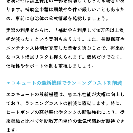
を満たせば設置費用の一部を補助してもらえる場合があ
定期点検でエコキュートのエラーや故障を
ります。補助金申請は期限や条件が厳しいこともあるた
未然に防ぐ
め、事前に自治体の公式情報を確認しましょう。
エコキュート使用時におすすめしない入浴
実際の利用者からは、「補助金を利用して10万円以上負
剤の注意点
担が減った」という実例もあります。また、長期保証や
エコキュートの後悔しない維持管理のポイ
メンテナンス体制が充実した業者を選ぶことで、将来的
ント
なコスト増加リスクも抑えられます。価格だけでなく、
寿命を意識したエコキュートの点検タイミ
信頼性やサポート体制も重視しましょう。
ング
エラーや後悔を防ぐエコキュート選びの注意点
エコキュートの最新機種でランニングコストを削減
エコキュート選びでよくある後悔ポイント
エコキュートの最新機種は、省エネ性能が大幅に向上し
を知る
ており、ランニングコストの削減に直結します。特に、
エラーが起きやすいエコキュートの特徴と
ヒートポンプの高効率化やタンクの断熱強化により、従
対策
来機種と比べて年間数万円単位の電気代節約が期待でき
失敗しないためのエコキュート価格比較ポ
ます。