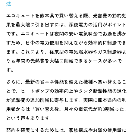
い例を検証
法
エコキュートの寿命と買い替え時期を見極める
エコキュートを熊本県で買い替える際、光熱費の節約効
方法
果を最大限に引き出すには、深夜電力の活用がポイント
エコキュートの寿命を左右する使用年数と
です。エコキュートは夜間の安い電気料金でお湯を沸か
点検の重要性
すため、日中の電力使用を抑えながら効率的に給湯でき
エコキュート故障のサインと買い替えタイ
ます。これにより、従来型の電気温水器やガス給湯器よ
ミングの見極め方
りも年間の光熱費を大幅に削減できるケースが多いで
す。
おすすめしないエコキュートの選択理由を
徹底解説
さらに、最新の省エネ性能を備えた機種へ買い替えるこ
エコキュートのエラー頻発時に考えるべき
とで、ヒートポンプの効率向上やタンク断熱性能の進化
買い替え基準
が光熱費の追加削減に寄与します。実際に熊本県内の利
用者からは「買い替え後、月々の電気代が約3割減った」
入浴剤対応や寿命延長につながる日常ケア
という声もあります。
の方法
補助金活用によるエコキュート費用削減の最新
節約を確実にするためには、家族構成やお湯の使用量に