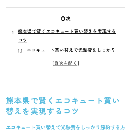
目次
熊本県で賢くエコキュート買い替えを実現する
コツ
エコキュート買い替えで光熱費をしっかり
節約する方法
エコキュートの実質価格とお得な選び方の
ポイント
エコキュートの最新機種でランニングコス
トを削減
熊本県で賢くエコキュート買い
買い替え時に知っておきたいエコキュート
替えを実現するコツ
の注意点
エコキュートのエラー対策とおすすめしな
エコキュート買い替えで光熱費をしっかり節約する方