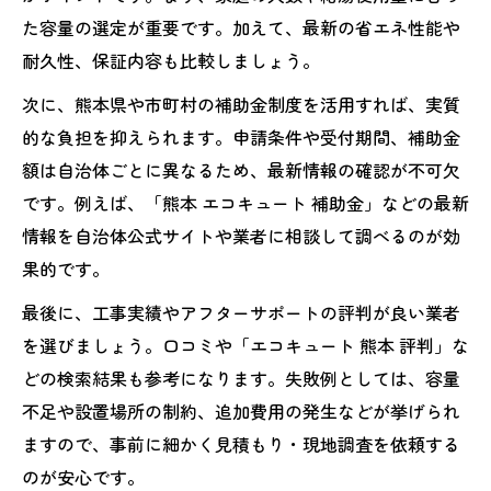
エコキュート補助金2026年と2025年の違い
た容量の選定が重要です。加えて、最新の省エネ性能や
エコキュート新調時に補助金を併用するコ
耐久性、保証内容も比較しましょう。
ツ
次に、熊本県や市町村の補助金制度を活用すれば、実質
補助金申請で失敗しないエコキュート交換
的な負担を抑えられます。申請条件や受付期間、補助金
手順
額は自治体ごとに異なるため、最新情報の確認が不可欠
エコキュート補助金活用による負担軽減の
です。例えば、「熊本 エコキュート 補助金」などの最新
秘訣
情報を自治体公式サイトや業者に相談して調べるのが効
果的です。
エコキュート交換時に知るべき熊本の費用相場
エコキュート交換時の設置費用相場を詳し
最後に、工事実績やアフターサポートの評判が良い業者
く解説
を選びましょう。口コミや「エコキュート 熊本 評判」な
熊本でエコキュート工事費込み総額を比較
どの検索結果も参考になります。失敗例としては、容量
する
不足や設置場所の制約、追加費用の発生などが挙げられ
ますので、事前に細かく見積もり・現地調査を依頼する
追加費用が発生しやすいエコキュート交換
のが安心です。
事例