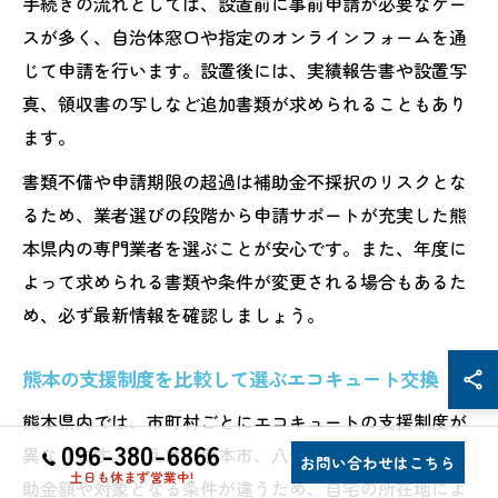
手続きの流れとしては、設置前に事前申請が必要なケー
スが多く、自治体窓口や指定のオンラインフォームを通
じて申請を行います。設置後には、実績報告書や設置写
真、領収書の写しなど追加書類が求められることもあり
ます。
書類不備や申請期限の超過は補助金不採択のリスクとな
るため、業者選びの段階から申請サポートが充実した熊
本県内の専門業者を選ぶことが安心です。また、年度に
よって求められる書類や条件が変更される場合もあるた
め、必ず最新情報を確認しましょう。
熊本の支援制度を比較して選ぶエコキュート交換
熊本県内では、市町村ごとにエコキュートの支援制度が
096-380-6866
異なります。例えば、熊本市、八代市、天草市などで補
お問い合わせはこちら
土日も休まず営業中!
助金額や対象となる条件が違うため、自宅の所在地によ