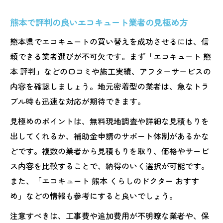
エコキュートの本体価格と工事費の内訳に
熊本で評判の良いエコキュート業者の見極め方
ついて
熊本県でエコキュートの買い替えを成功させるには、信
熊本で安いエコキュート交換業者の選び方
頼できる業者選びが不可欠です。まず「エコキュート 熊
省エネで家計守るエコキュート買い替えの極意
本 評判」などの口コミや施工実績、アフターサービスの
エコキュート買い替えで実現する光熱費の
内容を確認しましょう。地元密着型の業者は、急なトラ
節約法
ブル時も迅速な対応が期待できます。
省エネ性能が高いエコキュート選びのポイ
見極めのポイントは、無料現地調査や詳細な見積もりを
ント
出してくれるか、補助金申請のサポート体制があるかな
エコキュート交換後の年間光熱費シミュレ
どです。複数の業者から見積もりを取り、価格やサービ
ーション
ス内容を比較することで、納得のいく選択が可能です。
エコキュート導入で長期的に家計負担を軽
また、「エコキュート 熊本 くらしのドクター おすす
減する方法
め」などの情報も参考にすると良いでしょう。
エコキュート買い替え時に確認したい保証
注意すべきは、工事費や追加費用が不明瞭な業者や、保
内容