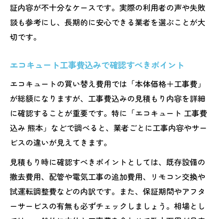
証内容が不十分なケースです。実際の利用者の声や失敗
エコキュート買い替えで注目したい熊本支援制
談も参考にし、長期的に安心できる業者を選ぶことが大
度
切です。
熊本で利用できるエコキュート支援制度の
特徴
エコキュート工事費込みで確認すべきポイント
エコキュート補助金申請時の必要書類と手
エコキュートの買い替え費用では「本体価格＋工事費」
続き
が総額になりますが、工事費込みの見積もり内容を詳細
熊本の支援制度を比較して選ぶエコキュー
に確認することが重要です。特に「エコキュート 工事費
ト交換
込み 熊本」などで調べると、業者ごとに工事内容やサー
エコキュート補助金枠の最新動向と申請タ
ビスの違いが見えてきます。
イミング
見積もり時に確認すべきポイントとしては、既存設備の
支援制度活用でエコキュートをお得に買い
撤去費用、配管や電気工事の追加費用、リモコン交換や
替える方法
試運転調整費などの内訳です。また、保証期間やアフタ
安心できるエコキュート買い替え成功のポイン
ーサービスの有無も必ずチェックしましょう。相場とし
ト