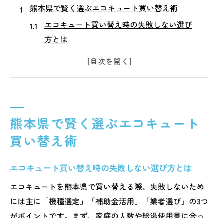
熊本県で賢く選ぶエコキュート買い替え術
エコキュート買い替え時の失敗しない選び
方とは
熊本で評判の良いエコキュート業者の見極
め方
エコキュート工事費込みで確認すべきポイ
ント
エコキュート交換を熊本でする際の注意点
熊本県で賢く選ぶエコキュート
まとめ
買い替え術
熊本のエコキュート修理対応と買い替えの
違い
エコキュート買い替え時の失敗しない選び方とは
補助金活用で実現するエコキュート新調法
エコキュートを熊本県で買い替える際、失敗しないため
熊本エコキュート補助金の最新情報と申請
には主に「機種選定」「補助金活用」「業者選び」の3つ
条件
がポイントです。まず、家庭の人数や給湯使用量に合っ