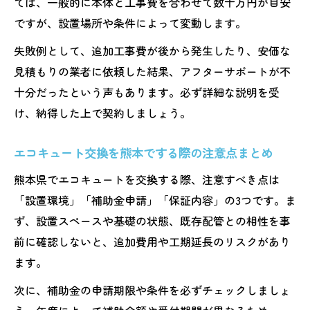
ては、一般的に本体と工事費を合わせて数十万円が目安
エコキュート買い替えで後悔しない業者選
ですが、設置場所や条件によって変動します。
びの基準
失敗例として、追加工事費が後から発生したり、安価な
熊本のエコキュート交換で重視したいアフ
見積もりの業者に依頼した結果、アフターサポートが不
ターサポート
十分だったという声もあります。必ず詳細な説明を受
現地調査なし見積もりの注意点と活用方法
け、納得した上で契約しましょう。
エコキュート交換時に口コミ評判を活かす
エコキュート交換を熊本でする際の注意点まとめ
方法
工事品質を見極めるエコキュート買い替え
熊本県でエコキュートを交換する際、注意すべき点は
のコツ
「設置環境」「補助金申請」「保証内容」の3つです。ま
ず、設置スペースや基礎の状態、既存配管との相性を事
前に確認しないと、追加費用や工期延長のリスクがあり
ます。
次に、補助金の申請期限や条件を必ずチェックしましょ