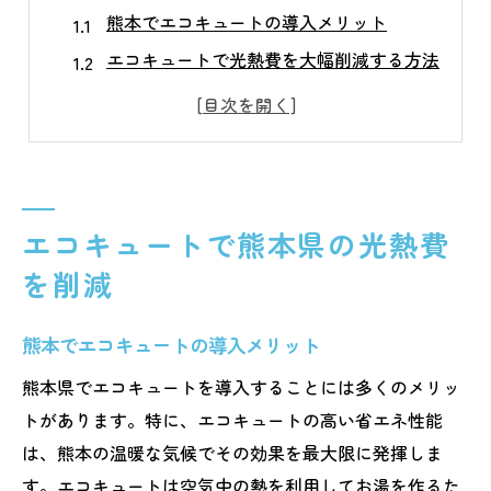
熊本でエコキュートの導入メリット
エコキュートで光熱費を大幅削減する方法
熊本県の温暖な気候を活かすエコキュート
エコキュートで夜間電力を賢く利用
エコキュートの基本メンテナンス
地域に適したエコキュートの選び方
エコキュートで熊本県の光熱費
熊本でのエコキュート活用法を伝授
を削減
エコキュートの賢い設置場所を選ぶ
熊本の特性を活かすエコキュート運用
熊本でエコキュートの導入メリット
エコキュートで効率的に光熱費を節約
熊本県でエコキュートを導入することには多くのメリッ
光熱費を抑えるためのエコキュート管理
トがあります。特に、エコキュートの高い省エネ性能
熊本でおすすめのエコキュート活用法
は、熊本の温暖な気候でその効果を最大限に発揮しま
エコキュートで得られる生活の変化
す。エコキュートは空気中の熱を利用してお湯を作るた