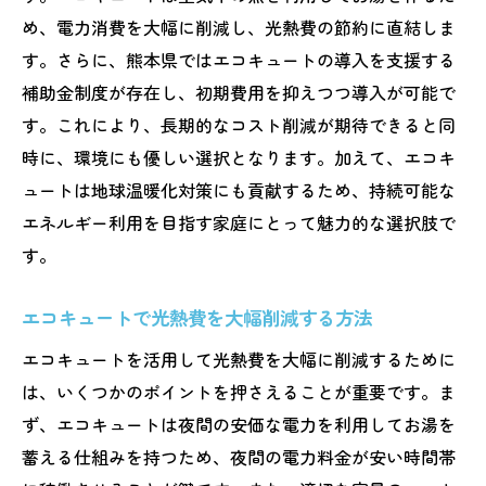
光熱費節約の鍵はエコキュートにあり
め、電力消費を大幅に削減し、光熱費の節約に直結しま
エコキュートが光熱費に与える影響
す。さらに、熊本県ではエコキュートの導入を支援する
熊本でのエコキュート導入の利点
補助金制度が存在し、初期費用を抑えつつ導入が可能で
す。これにより、長期的なコスト削減が期待できると同
エコキュートの効率的な使い方
時に、環境にも優しい選択となります。加えて、エコキ
光熱費節約に役立つエコキュート
ュートは地球温暖化対策にも貢献するため、持続可能な
エコキュートで環境に優しい生活
エネルギー利用を目指す家庭にとって魅力的な選択肢で
熊本で実践するエコキュートの利活用
す。
夜間電力でお得にエコキュートを活用
エコキュートで夜間電力を最大活用
エコキュートで光熱費を大幅削減する方法
光熱費を抑える夜間電力の使い方
エコキュートを活用して光熱費を大幅に削減するために
夜間電力の賢い活用法とエコキュート
は、いくつかのポイントを押さえることが重要です。ま
エコキュートが夜間電力に適する理由
ず、エコキュートは夜間の安価な電力を利用してお湯を
蓄える仕組みを持つため、夜間の電力料金が安い時間帯
熊本の夜間電力事情とエコキュート