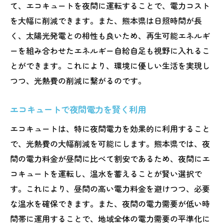
エコキュート比較で賢く選ぶ方法
て、エコキュートを夜間に運転することで、電力コスト
お得なエコキュート選びで光熱費節約
を大幅に削減できます。また、熊本県は日照時間が長
エコキュートで光熱費大幅削減を目指す
く、太陽光発電との相性も良いため、再生可能エネルギ
ーを組み合わせたエネルギー自給自足も視野に入れるこ
エコキュートで光熱費を削減する秘訣
とができます。これにより、環境に優しい生活を実現し
熊本で叶える光熱費節約のエコキュート
つつ、光熱費の削減に繋がるのです。
エコキュートがもたらす経済的効果
光熱費削減に役立つエコキュート戦略
エコキュートで夜間電力を賢く利用
エコキュートで節約生活を実現する
エコキュートは、特に夜間電力を効果的に利用すること
大幅削減を目指すエコキュートの使い方
で、光熱費の大幅削減を可能にします。熊本県では、夜
熊本県でのエコキュート活用術を解説
間の電力料金が昼間に比べて割安であるため、夜間にエ
エコキュート活用の実践例を紹介
コキュートを運転し、温水を蓄えることが賢い選択で
熊本でのエコキュート活用事例
す。これにより、昼間の高い電力料金を避けつつ、必要
な温水を確保できます。また、夜間の電力需要が低い時
エコキュートの具体的な活用方法
間帯に運用することで、地域全体の電力需要の平準化に
熊本でのエコキュート成功事例