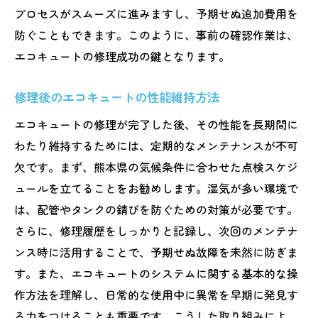
プロセスがスムーズに進みますし、予期せぬ追加費用を
ーション
防ぐこともできます。このように、事前の確認作業は、
エコキュート修理で注意すべき契約内容
エコキュートの修理成功の鍵となります。
長持ちさせるための定期メンテナンス方法
修理後のエコキュートの性能維持方法
エコキュートの修理が完了した後、その性能を長期間に
わたり維持するためには、定期的なメンテナンスが不可
欠です。まず、熊本県の気候条件に合わせた点検スケジ
ュールを立てることをお勧めします。湿気が多い環境で
は、配管やタンクの錆びを防ぐための対策が必要です。
さらに、修理履歴をしっかりと記録し、次回のメンテナ
ンス時に活用することで、予期せぬ故障を未然に防ぎま
す。また、エコキュートのシステムに関する基本的な操
作方法を理解し、日常的な使用中に異常を早期に発見す
る力をつけることも重要です。こうした取り組みによ