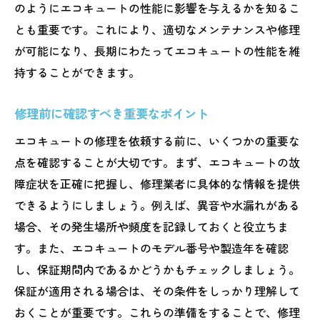
アフターサービスの充実度を確認
のようにエコキュートの性能に影響を与えるかを知るこ
エコキュート修理のプロを見極める方法
とも重要です。これにより、適切なメンテナンスや修理
エコキュート修理の熊本県での注意点
が可能になり、長期にわたってエコキュートの性能を維
持することができます。
修理前に把握すべき熊本県の特性
エコキュートの適切な修理時期とは
修理前に確認すべき重要なポイント
熊本県特有の修理トラブル事例
エコキュートの修理を依頼する前に、いくつかの重要な
修理費用を抑えるための工夫
点を確認することが大切です。まず、エコキュートの故
緊急時の迅速な対応方法を知る
障症状を正確に把握し、修理業者に具体的な情報を提供
エコキュート修理での安全確認事項
できるようにしましょう。例えば、異音や水漏れがある
熊本県でエコキュートを修理する際のポイント
場合、その発生場所や頻度を記録しておくと役立ちま
修理前に準備すべき物と情報
す。また、エコキュートのモデル番号や製造年を確認
エコキュート修理のタイムラインを理解
し、保証期間内であるかどうかもチェックしましょう。
保証が適用される場合は、その条件をしっかり理解して
修理後のアフターケアが重要な理由
おくことが重要です。これらの準備をすることで、修理
熊本県での修理業者との円滑なコミュニケ