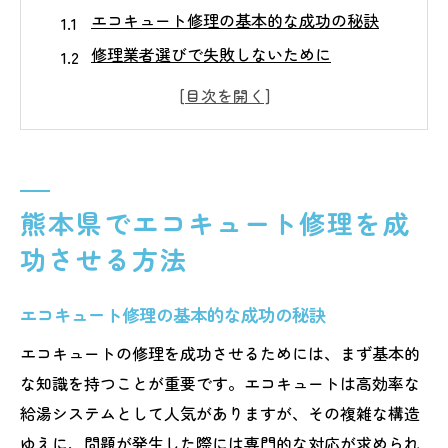
エコキュート修理の基本的な成功の秘訣
修理業者選びで失敗しないために
エコキュートのシステム理解がカギ
修理前に確認すべき重要なポイント
修理後のエコキュートの性能維持方法
専門業者の選択が修理成功の鍵
熊本県でエコキュート修理を成
エコキュートの修理を熊本県で依頼するコツ
功させる方法
エコキュート修理で評判の良い業者とは
依頼前に確認するべき修理内容
エコキュート修理の基本的な成功の秘訣
熊本県での迅速な修理対応の秘密
エコキュートの修理を成功させるためには、まず基本的
エコキュート修理における事前準備とは
な知識を持つことが重要です。エコキュートは高効率な
実績豊富な業者選びのポイント
給湯システムとして人気がありますが、その複雑な構造
エコキュート修理で信頼できるサポート
ゆえに、問題が発生した際には専門的な対応が求められ