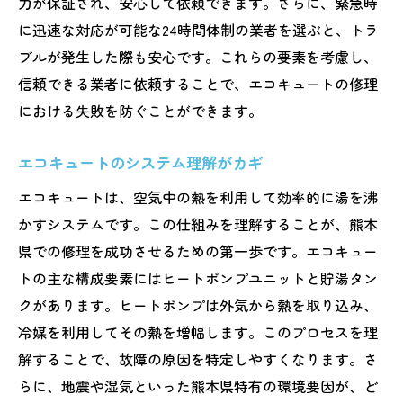
力が保証され、安心して依頼できます。さらに、緊急時
エコキュート修理の信頼度を高めるには
に迅速な対応が可能な24時間体制の業者を選ぶと、トラ
エコキュート修理を熊本県で安心して進める
ブルが発生した際も安心です。これらの要素を考慮し、
安心して依頼できる業者の選び方
信頼できる業者に依頼することで、エコキュートの修理
修理中に注意すべき安全対策
における失敗を防ぐことができます。
エコキュート修理の事前準備の重要性
トラブル発生時の緊急対応策
エコキュートのシステム理解がカギ
修理後の保証内容をしっかり確認
エコキュートは、空気中の熱を利用して効率的に湯を沸
エコキュートの性能を最大限に活かす方法
かすシステムです。この仕組みを理解することが、熊本
県での修理を成功させるための第一歩です。エコキュー
熊本県でエコキュート修理業者を選ぶヒント
トの主な構成要素にはヒートポンプユニットと貯湯タン
実績で見るエコキュート修理業者
クがあります。ヒートポンプは外気から熱を取り込み、
口コミで信頼度をチェックする
冷媒を利用してその熱を増幅します。このプロセスを理
修理業者の対応力を評価する基準
解することで、故障の原因を特定しやすくなります。さ
エコキュート修理の見積もり比較ポイント
らに、地震や湿気といった熊本県特有の環境要因が、ど