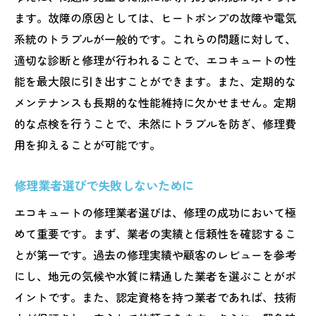
エコキュート修理の熊本県ガイド
ます。故障の原因としては、ヒートポンプの故障や電気
修理費用を抑えるために知るべきこと
系統のトラブルが一般的です。これらの問題に対して、
エコキュート修理のプロセスを理解する
適切な診断と修理が行われることで、エコキュートの性
能を最大限に引き出すことができます。また、定期的な
熊本県での修理保証について知ろう
メンテナンスも長期的な性能維持に欠かせません。定期
エコキュートのトラブル事例と対策
的な点検を行うことで、未然にトラブルを防ぎ、修理費
メンテナンスで修理の必要性を防ぐ方法
用を抑えることが可能です。
熊本県でのエコキュート修理の流れ
熊本県のエコキュート修理で失敗しないために
修理業者選びで失敗しないために
修理業者選定の失敗を避けるには
エコキュートの修理業者選びは、修理の成功において極
エコキュート修理でよくある間違い
めて重要です。まず、業者の実績と信頼性を確認するこ
事前に把握すべき修理のリスク
とが第一です。過去の修理実績や顧客のレビューを参考
修理後のフォローアップの重要性
にし、地元の気候や水質に精通した業者を選ぶことがポ
イントです。また、認定資格を持つ業者であれば、技術
熊本県での修理トラブルを避ける方法