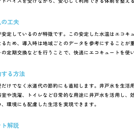
アドバイスを受けながら、安心して利用できる体制を整え
井戸水とエコキュートの快適な併用ポイント
家庭でできるエコキュートと井戸水の活用例
入の工夫
エコキュートで叶えるエコな暮らしの秘訣
が安定しているのが特徴です。この安定した水温はエコキ
熊本県で始めるエコキュートと井戸水の新生活
なるため、導入時は地域ごとのデータを参考にすることが
ーの定期交換などを行うことで、快適にエコキュートを使
約する方法
費だけでなく水道代の節約にも直結します。井戸水を生活
浴室や洗濯、トイレなど日常的な用途に井戸水を活用し、
つ、環境にも配慮した生活を実現できます。
ント解説