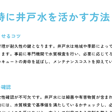
メーカー別エコキュートの井戸水対応比較
時に井戸水を活かす方法
エコキュート選定で重視すべき耐久性ポイント
熊本県で安心の井戸水対応エコキュートを探す
井戸水併用時のメンテナンスで長持ちさせるコツ
させるコツ
井戸水利用時のエコキュートメンテナンス方法
管理が耐久性の鍵となります。井戸水は地域や季節によっ
エコキュートを長持ちさせる水質管理の工夫
ります。事前に専門機関で水質検査を行い、必要に応じて
井戸水とエコキュートの定期点検の重要性
コキュートの寿命を延ばし、メンテナンスコストを抑えて
簡単にできるエコキュートのメンテナンスポイン
井戸水利用家庭で役立つトラブル予防策
熊本県の家庭で実践するエコキュート長寿命化
を確認
エコキュートと井戸水併用で快適な節約生活へ
全性確認が不可欠です。井戸水には細菌や有害物質が含ま
エコキュートと井戸水で実現する節約生活術
的には、水質検査で基準値を満たしているかチェックし、
光熱費と水道代を抑えるエコキュート活用法