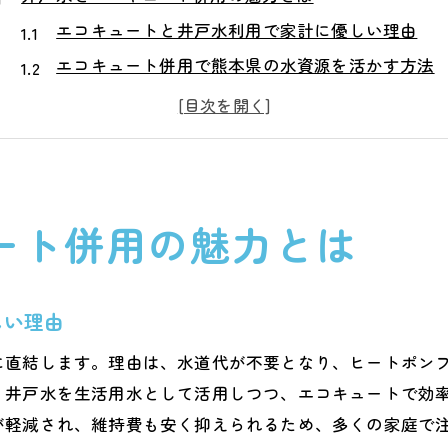
エコキュートと井戸水利用で家計に優しい理由
エコキュート併用で熊本県の水資源を活かす方法
井戸水とエコキュートで実現する環境負荷低減
エコキュート併用の省エネ効果と家族の安心
井戸水の特徴とエコキュートの相性とは何か
熊本県で注目されるエコキュート活用の新常識
ート併用の魅力とは
エコキュート導入時に井戸水を活かす方法
井戸水の水質でエコキュートを長持ちさせるコツ
エコキュート設置前に井戸水の安全性を確認
しい理由
熊本県の井戸水特性とエコキュート導入の工夫
に直結します。理由は、水道代が不要となり、ヒートポン
エコキュート運用で水道代をさらに節約する方法
、井戸水を生活用水として活用しつつ、エコキュートで効
井戸水利用時のエコキュート選定ポイント解説
が軽減され、維持費も安く抑えられるため、多くの家庭で