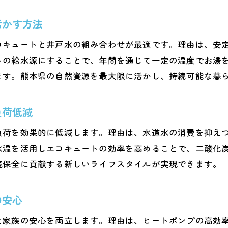
エコキュート導入時に知るべき井戸水活用術
井戸水利用で家庭の環境負荷を軽減する秘訣
活かす方法
エコキュートで井戸水の省エネ効果を最大化
コキュートと井戸水の組み合わせが最適です。理由は、安
家庭の環境負荷を減らす井戸水利用の工夫
トの給水源にすることで、年間を通じて一定の温度でお湯
エコキュートで光熱費とCO2排出を同時に削減
ます。熊本県の自然資源を最大限に活かし、持続可能な暮
井戸水を有効活用した環境保護の取り組み
エコキュート導入で持続可能な生活を実現
負荷低減
熊本県で広がるエコキュートの環境貢献事例
負荷を効果的に低減します。理由は、水道水の消費を抑え
エコキュートが井戸水で壊れる可能性を考える
水温を活用しエコキュートの効率を高めることで、二酸化
井戸水利用時のエコキュートトラブル事例分析
境保全に貢献する新しいライフスタイルが実現できます。
エコキュートと井戸水の相性を見極める方法
水質管理でエコキュートの故障リスクを減らす
の安心
井戸水対応エコキュート選びの注意点
と家族の安心を両立します。理由は、ヒートポンプの高効