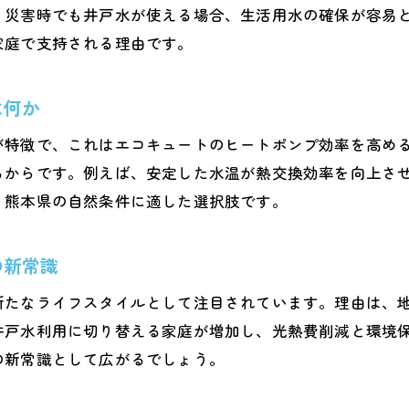
エコキュートの耐久性向上に役立つ井戸水管理
、災害時でも井戸水が使える場合、生活用水の確保が容易
熊本県で安心して使うエコキュートの工夫
家庭で支持される理由です。
熊本県で実践する持続可能なエコキュート活用術
熊本県の自然資源を活かすエコキュートの知恵
は何か
井戸水とエコキュートの効率的な併用アイデア
が特徴で、これはエコキュートのヒートポンプ効率を高め
家庭でできるエコキュートの省エネ運用ポイント
るからです。例えば、安定した水温が熱交換効率を向上さ
エコキュート導入で熊本県の環境保護に貢献
、熊本県の自然条件に適した選択肢です。
井戸水とエコキュートの持続可能な活用事例
の新常識
熊本県で選ばれるエコキュート活用の理由
井戸水対応エコキュート選びのポイント解説
新たなライフスタイルとして注目されています。理由は、
井戸水対応エコキュートの選択基準と特徴
井戸水利用に切り替える家庭が増加し、光熱費削減と環境
の新常識として広がるでしょう。
水質に強いエコキュートの見極め方とは
井戸水利用家庭に最適なエコキュート選び