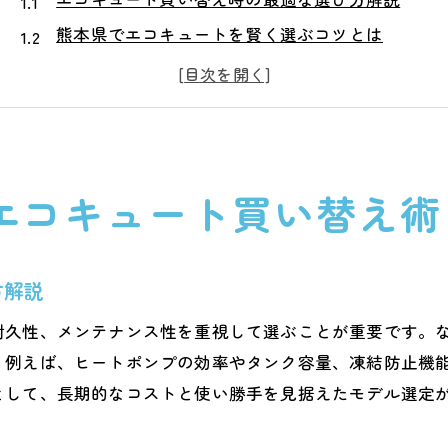
熊本県でエコキュートを賢く選ぶコツとは
エコキュート比較で分かる省エネとコストの違い
エコキュート評判をチェックして後悔しない選択
エコキュートの買い替えと補助金活用術
エコキュート迷惑電話対策もあわせて知ろう
エコキュート買い替え術
エコキュートの補助金活用で家計に優しい暮らし
熊本エコキュート補助金の申請ポイント
エコキュート補助金2025年問題の最新動向
方解説
家計節約のためのエコキュート補助金活用術
耐久性、メンテナンス性を重視して選ぶことが重要です。
エコキュート補助金熊本の申請方法を徹底解説
。例えば、ヒートポンプの効率やタンク容量、凍結防止機
賢く使いたいエコキュート補助金の条件を整理
として、長期的なコストと使い勝手を見据えたモデル選定
エコキュート補助金で費用負担を軽減するには