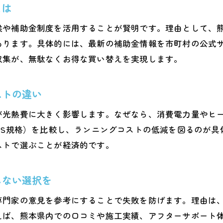
省エネ重視ならエコキュート買い替えが正解
とは
エコキュート最新モデルで省エネ生活を実現
候や補助金制度を活用することが賢明です。理由として、
エコキュート買い替えで電気代を抑えるポイント
あります。具体的には、最新の補助金情報を市町村の公式
省エネ性能に優れたエコキュートの選び方
収集が、無駄なくお得な買い替えを実現します。
エコキュートの買い替えが環境貢献につながる理
省エネ志向に合うエコキュートの特徴を解説
ストの違い
エコキュート買い替えで叶う快適な節約生活
が光熱費に大きく影響します。なぜなら、消費電力量やヒ
熊本でエコキュート費用相場を徹底解説
IS規格）を比較し、ランニングコストの低減を図るのが
エコキュートの熊本県内費用相場の目安
ストで選ぶことが経済的です。
エコキュート買い替え費用と工事費の実態
エコキュート費用を抑えるための比較ポイント
しない選択を
エコキュート熊本で安く買い替える方法
専門家の意見を参考にすることで失敗を防げます。理由は
費用相場と補助金の関係を詳しく解説
えば、熊本県内での口コミや施工実績、アフターサポート