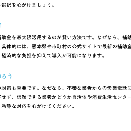
エコキュート修理費用との違いもチェック
る選択を心がけましょう。
工事費込みのエコキュート選び方ガイド
工事費込みで選ぶエコキュート購入の注意点
術
エコキュート工事費込みプランの特徴とは
補助金を最大限活用するのが賢い方法です。なぜなら、補
熊本で安心できるエコキュート設置業者選び
。具体的には、熊本県や市町村の公式サイトで最新の補助
エコキュート設置工事の流れとポイント解説
、経済的な負担を抑えて導入が可能になります。
エコキュート工事費用の見積もり確認方法
知ろう
工事込みエコキュートで後悔しない選択を
補助金情報を押さえてお得に買い替え
の対策も重要です。なぜなら、不審な業者からの営業電話
エコキュート補助金熊本の最新情報を確認
答せず、信頼できる業者かどうか自治体や消費生活センタ
と冷静な対応を心がけてください。
お得にエコキュート買い替えする手順を紹介
補助金を活用したエコキュート買い替え術
エコキュート補助金申請に必要な書類と流れ