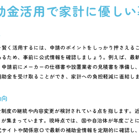
助金活用で家計に優しい
エコキュート補助金熊本2025年以降の動向
補助金活用で買い替えをより身近にする方法
エコキュート評判と失敗しない選び方
ト
エコキュート評判から分かる選び方のコツ
を賢く活用するには、申請のポイントをしっかり押さえる
利用者の口コミで見るエコキュートの実態
あるため、事前に公式情報を確認しましょう。例えば、最
失敗しないエコキュート買い替えの注意点
、申請前にメーカーの仕様書や設置業者の見積書を準備し
エコキュート評判と費用相場の関係性を解説
補助金を受け取ることができ、家計への負担軽減に直結し
エコキュート熊本で多い迷惑電話に注意
評判を活かした賢いエコキュート選びの方法
動向
2025年以降も安心できる買い替えポイント
助金制度の継続や内容変更が検討されている点を指します。
エコキュート買い替えで将来も安心な理由
注目が集まっています。現時点では、国や自治体が年度ごと
2025年以降のエコキュート補助金動向予測
式サイトや関係窓口で最新の補助金情報を定期的に確認し
長期間安心できるエコキュート選定基準