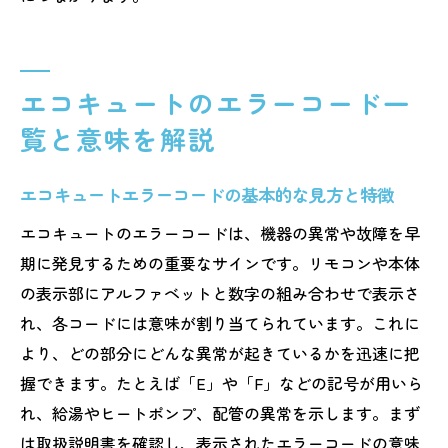
エラー表示時に確認すべき給湯や配管の状
況
故障拡大を防ぐための初期対応チェックリ
エコキュートのエラーコード一
スト
自分で点検できるエコキュートの確認項目
覧と意味を解説
危険を回避するための応急処置手順の徹底
エコキュートエラーコードの基本的な見方と特徴
エコキュートのエラーコードは、機器の異常や故障を早
期に発見するための重要なサインです。リモコンや本体
の表示部にアルファベットと数字の組み合わせで表示さ
れ、各コードには意味が割り当てられています。これに
より、どの部分にどんな異常が起きているかを迅速に把
握できます。たとえば「E」や「F」などの記号が用いら
れ、給湯やヒートポンプ、配管の異常を示します。まず
は取扱説明書を確認し、表示されたエラーコードの意味