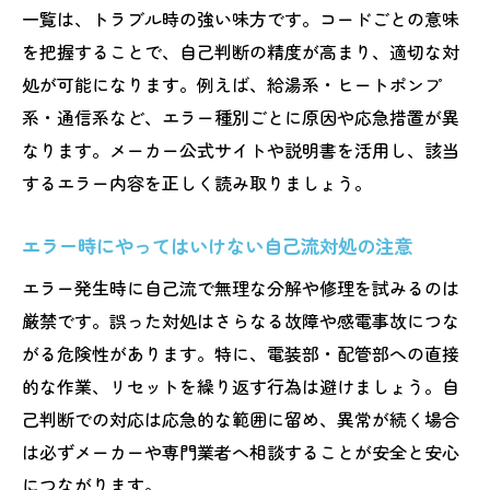
一覧は、トラブル時の強い味方です。コードごとの意味
は
を把握することで、自己判断の精度が高まり、適切な対
エコキュートエラーコード解除の基本手順
処が可能になります。例えば、給湯系・ヒートポンプ
安全に試せるエコキュート再起動、リセッ
系・通信系など、エラー種別ごとに原因や応急措置が異
ト方法
なります。メーカー公式サイトや説明書を活用し、該当
コロナエコキュートの簡単なエラー解除法
するエラー内容を正しく読み取りましょう。
紹介
エラー時にやってはいけない自己流対処の注意
自分でエコキュートの異常を見分けるコツ
誤った解除で故障を悪化させないための注
エラー発生時に自己流で無理な分解や修理を試みるのは
意点
厳禁です。誤った対処はさらなる故障や感電事故につな
エラー発生時に確認したい安全な応急処置の流
がる危険性があります。特に、電装部・配管部への直接
れ
的な作業、リセットを繰り返す行為は避けましょう。自
己判断での対応は応急的な範囲に留め、異常が続く場合
エコキュートエラー時の安全な応急対応方
は必ずメーカーや専門業者へ相談することが安全と安心
法
につながります。