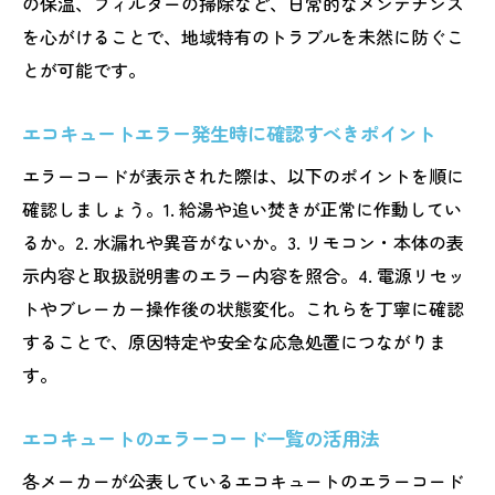
の保温、フィルターの掃除など、日常的なメンテナンス
日立やダイキンのエコキュート対応の違い
を心がけることで、地域特有のトラブルを未然に防ぐこ
各メーカー共通のエラー時の注意点
とが可能です。
熊本県特有の気候が与えるエコキュートへの影
エコキュートエラー発生時に確認すべきポイント
響
熊本県の水質や気候がエコキュートに与え
エラーコードが表示された際は、以下のポイントを順に
る影響
確認しましょう。1. 給湯や追い焚きが正常に作動してい
るか。2. 水漏れや異音がないか。3. リモコン・本体の表
気温変化によるエコキュートエラー発生の
示内容と取扱説明書のエラー内容を照合。4. 電源リセッ
背景
トやブレーカー操作後の状態変化。これらを丁寧に確認
地元で多い配管トラブルとエラーコードの
することで、原因特定や安全な応急処置につながりま
関係
す。
湿度とエコキュート誤作動の関連性に注目
熊本県ならではの点検や予防対策のポイン
エコキュートのエラーコード一覧の活用法
ト
各メーカーが公表しているエコキュートのエラーコード
自分でできるエコキュートのエラー解除方法と