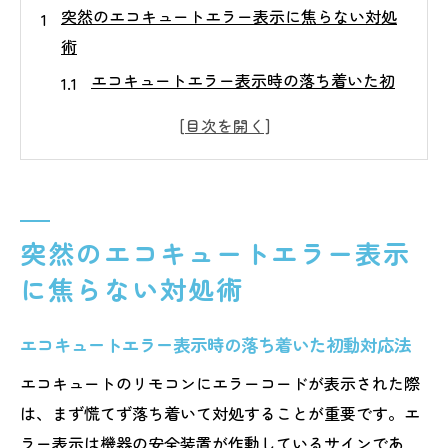
突然のエコキュートエラー表示に焦らない対処
術
エコキュートエラー表示時の落ち着いた初
動対応法
熊本県で多いエコキュート異常の傾向と注
意点
エコキュートエラー発生時に確認すべきポ
イント
突然のエコキュートエラー表示
エコキュートのエラーコード一覧の活用法
に焦らない対処術
エラー時にやってはいけない自己流対処の
注意
エコキュートエラー表示時の落ち着いた初動対応法
エコキュートのエラーコード一覧と意味を解説
エコキュートのリモコンにエラーコードが表示された際
エコキュートエラーコードの基本的な見方
は、まず慌てず落ち着いて対処することが重要です。エ
と特徴
ラー表示は機器の安全装置が作動しているサインであ