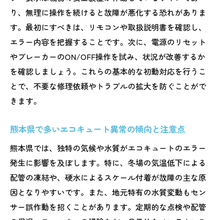
よくあるエコキュートのエラー内容と原因
り、無理に操作を続けると故障が悪化する恐れがありま
一覧
す。最初にすべきは、リモコンや取扱説明書を確認し、
熊本県で確認される主なエラーコードの傾
エラー内容を把握することです。次に、電源のリセット
向
やブレーカーのON/OFF操作を試み、状況が改善するか
を確認しましょう。これらの基本的な初動対応を行うこ
エコキュートエラーの一覧を使った自己診
とで、不要な修理依頼やトラブルの拡大を防ぐことがで
断術
きます。
三菱やコロナなど主要メーカーのエラー特
徴
熊本県で多いエコキュート異常の傾向と注意点
メーカー別エコキュート故障時の対応ポイント
熊本県では、独特の気候や水質がエコキュートのエラー
メーカーごとのエコキュートエラー傾向を
発生に影響を及ぼします。特に、冬場の気温低下による
比較
配管の凍結や、硬水によるスケール付着が故障の主な原
エコキュート三菱エラーコード対処のコツ
因となりやすいです。また、地元特有の水質変動もセン
コロナエコキュートエラー解除方法の実践
サー誤作動を招くことがあります。定期的な点検や配管
例