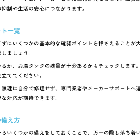
エコキュートが動かない時の簡単な自己診断法
の抑制や生活の安心につながります。
エコキュート故障時の問い合わせ時に伝える内容
エコキュートの緊急時にやってはいけない対応
ント一覧
エコキュート修理費用を抑えるためのコツ
てずにいくつかの基本的な確認ポイントを押さえることが
エコキュート修理費用の内訳と相場の違い
認しましょう。
不要なエコキュート交換を避けて費用を節約
いるか、お湯タンクの残量が十分あるかもチェックします
エコキュート修理で見積もりを活用する方法
役立ててください。
エコキュート修理費用を安く抑える交渉術
、無理に自分で修理せず、専門業者やメーカーサポートへ
熊本でエコキュート修理費用を比較検討しよう
速な対応が期待できます。
迷惑電話や悪質業者を回避するポイント
エコキュート熊本の迷惑電話に注意すべき理由
の備え方
悪質なエコキュート業者の特徴と見抜き方
からいくつかの備えをしておくことで、万一の際も落ち着
エコキュート修理で信頼できる業者選びのコツ