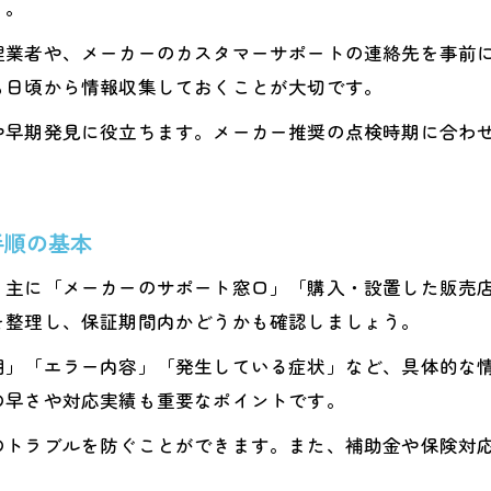
う。
エコキュート熊本から電話が来た時の対応法
理業者や、メーカーのカスタマーサポートの連絡先を事前
実績と評判で選ぶエコキュート修理業者の条件
も日頃から情報収集しておくことが大切です。
補助金で賢くエコキュート修理を行う方法
や早期発見に役立ちます。メーカー推奨の点検時期に合わ
熊本エコキュート補助金の申請条件と手順
エコキュート修理時に使える補助金のポイント
エコキュートの補助金制度を活用するコツ
手順の基本
補助金でエコキュート修理費用を抑える方法
、主に「メーカーのサポート窓口」「購入・設置した販売店
エコキュート修理熊本の補助金最新情報を紹介
を整理し、保証期間内かどうかも確認しましょう。
期」「エラー内容」「発生している症状」など、具体的な
の早さや対応実績も重要なポイントです。
のトラブルを防ぐことができます。また、補助金や保険対