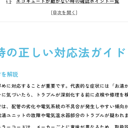
エコキュートが動かない時の確認ポイント一覧
故障時にエコキュートで慌てないための備え方
エコキュート故障時の問い合わせ先と手順の基本
エコキュート修理依頼時に必要な情報のまとめ
熊本県でエコキュートが壊れた際の安心修理対策
時の正しい対応法ガイド
熊本でエコキュート修理業者を選ぶ際の注意点
エコキュート修理熊本の評判や口コミを徹底調査
エコキュート修理の流れと熊本での具体例紹介
方を解説
エコキュート工事費込みの熊本の相場を把握
早めに対応することが重要です。代表的な症状には「お湯
熊本県でのエコキュート修理依頼時の落とし穴
ンに気づいたら、トラブルが深刻化する前に点検や修理を
突然のエコキュート不調ならまず何をすべきか
では、配管の劣化や電気系統の不具合が発生しやすい傾向
エコキュート不調時は落ち着いて状況を確認しよ
給湯ユニットの故障や電気温水器部分のトラブルが疑われ
エコキュートの故障で最初に見直すべきポイント
エラーコードは、メーカーごとに意味が異なるため、取扱