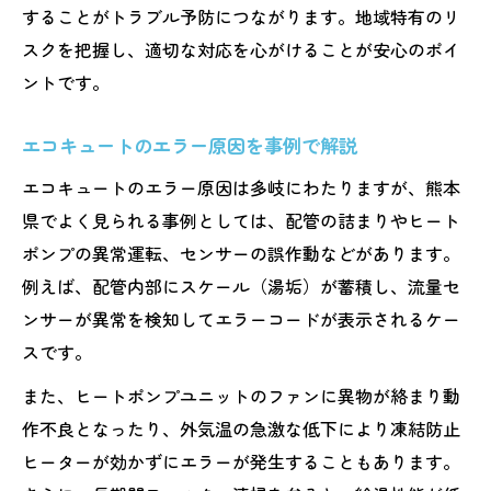
保証期間内のエコキュート対応法
することがトラブル予防につながります。地域特有のリ
長期的視点で見る買い替えタイミング
スクを把握し、適切な対応を心がけることが安心のポイ
ントです。
エコキュートのエラー原因を事例で解説
エコキュートのエラー原因は多岐にわたりますが、熊本
県でよく見られる事例としては、配管の詰まりやヒート
ポンプの異常運転、センサーの誤作動などがあります。
例えば、配管内部にスケール（湯垢）が蓄積し、流量セ
ンサーが異常を検知してエラーコードが表示されるケー
スです。
また、ヒートポンプユニットのファンに異物が絡まり動
作不良となったり、外気温の急激な低下により凍結防止
ヒーターが効かずにエラーが発生することもあります。