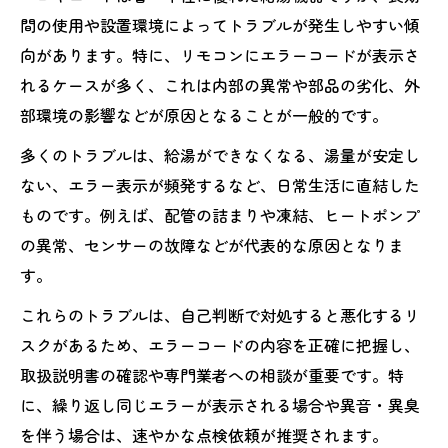
エコキュートの安全な電源操作の方法
間の使用や設置環境によってトラブルが発生しやすい傾
向があります。特に、リモコンにエラーコードが表示さ
取扱説明書を活用したエラー確認術
れるケースが多く、これは内部の異常や部品の劣化、外
確認時に注意すべきエコキュートの注意点
部環境の影響などが原因となることが一般的です。
代表的なエコキュート故障の兆候とは何か
多くのトラブルは、給湯ができなくなる、湯量が安定し
エコキュート故障時の主な症状を把握しよ
ない、エラー表示が頻発するなど、日常生活に直結した
う
ものです。例えば、配管の詰まりや凍結、ヒートポンプ
給湯が不安定な時のチェックポイント
の異常、センサーの故障などが代表的な原因となりま
異音や異常振動が示す故障のサイン
す。
エラーコード表示以外の異常現象とは
これらのトラブルは、自己判断で対処すると悪化するリ
湯温の低下が表すエコキュートの不具合
スクがあるため、エラーコードの内容を正確に把握し、
放置NGのエラーコードにどう対応すべきか
取扱説明書の確認や専門業者への相談が重要です。特
放置厳禁なエコキュートエラーのリスク
に、繰り返し同じエラーが表示される場合や異音・異臭
エラーコード放置時に起こる二次被害
を伴う場合は、速やかな点検依頼が推奨されます。