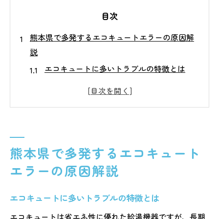
目次
熊本県で多発するエコキュートエラーの原因解
説
エコキュートに多いトラブルの特徴とは
熊本県で発生しやすいエラーの傾向
エコキュートのエラー原因を事例で解説
気候が影響するエコキュートの不具合
地域で異なるエコキュートの故障要因
熊本県で多発するエコキュート
エコキュートのエラーコードを安全に確認する
手順
エラーの原因解説
エコキュートのエラーコード確認の基本手
エコキュートに多いトラブルの特徴とは
順
リモコン表示から異常を見極めるポイント
エコキュートは省エネ性に優れた給湯機器ですが、長期