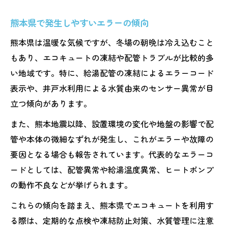
早期対応が求められるエコキュートの異常
熊本県で発生しやすいエラーの傾向
適切な対処でエコキュートを長持ちさせる
自己判断を避けたいエラー発生時の注意点
熊本県は温暖な気候ですが、冬場の朝晩は冷え込むこと
もあり、エコキュートの凍結や配管トラブルが比較的多
各メーカー別エコキュートエラー解決法まとめ
い地域です。特に、給湯配管の凍結によるエラーコード
主要メーカーごとのエラー傾向と特徴
表示や、井戸水利用による水質由来のセンサー異常が目
三菱電機エコキュートの主なエラー対策
立つ傾向があります。
コロナ製エコキュートのエラーH28解説
また、熊本地震以降、設置環境の変化や地盤の影響で配
タカラスタンダードのエラーC233対処法
管や本体の微細なずれが発生し、これがエラーや故障の
シャープ製エコキュートの故障時対応方法
要因となる場合も報告されています。代表的なエラーコ
修理か交換か悩む時のポイントを紹介
ードとしては、配管異常や給湯温度異常、ヒートポンプ
エコキュート修理と交換の判断基準とは
の動作不良などが挙げられます。
修理費用と交換コストの比較ポイント
これらの傾向を踏まえ、熊本県でエコキュートを利用す
エラー内容別おすすめ対応方法を紹介
る際は、定期的な点検や凍結防止対策、水質管理に注意