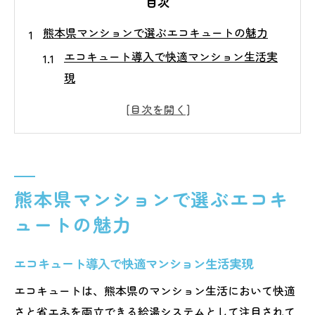
目次
熊本県マンションで選ぶエコキュートの魅力
エコキュート導入で快適マンション生活実
現
省エネと光熱費削減を両立するエコキュー
ト
マンション住まいに最適なエコキュートの
選び方
エコキュートがもたらす安心と安全の理由
熊本県マンションで選ぶエコキ
エコキュートで叶う熊本県の持続可能な暮
ュートの魅力
らし
エコキュート設置を円滑に進める秘訣
エコキュート導入で快適マンション生活実現
エコキュート設置前に知っておきたい基本
エコキュートは、熊本県のマンション生活において快適
知識
さと省エネを両立できる給湯システムとして注目されて