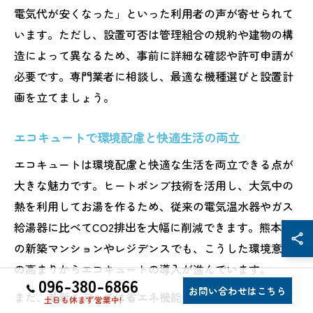
電気代が安くなった」といった利用者の声が寄せられて
います。ただし、設置可否は管理組合の規約や建物の構
造によって異なるため、事前に詳細な確認や許可申請が
必要です。専門業者に相談し、最適な機種選びと設置計
画を立てましょう。
エコキュートで環境配慮と快適生活の両立
エコキュートは環境配慮と快適な生活を両立できる点が
大きな魅力です。ヒートポンプ技術を活用し、大気中の
熱を利用してお湯を作るため、従来の電気温水器やガス
給湯器に比べてCO2排出を大幅に削減できます。熊本県
の新築マンションやレジデンスでも、こうした環境意識
の高まりからエコキュートの導入が進んでいます。
096-380-6866
お問い合わせはこちら
また、最新モデルでは省エネ機能や自動お湯はり機能が
土日も休まず営業中!