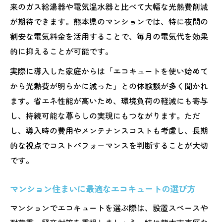
来のガス給湯器や電気温水器と比べて大幅な光熱費削減
エコキュート設置で必要な周囲環境への配
が期待できます。熊本県のマンションでは、特に夜間の
慮
割安な電気料金を活用することで、毎月の電気代を効果
光熱費削減を実現するエコキュート活用法
的に抑えることが可能です。
エコキュートで効率よく光熱費を抑える方
実際に導入した家庭からは「エコキュートを使い始めて
法
から光熱費が明らかに減った」との体験談が多く聞かれ
毎月の電気代が変わるエコキュート活用術
ます。省エネ性能が高いため、環境負荷の軽減にも寄与
エコキュートの省エネ運転設定のポイント
し、持続可能な暮らしの実現にもつながります。ただ
マンション世帯向けエコキュート節約事例
し、導入時の費用やメンテナンスコストも考慮し、長期
エコキュート活用で快適さと経済性を両立
的な視点でコストパフォーマンスを判断することが大切
です。
省エネ生活を叶えるマンション向けエコキュー
ト
マンション住まいに最適なエコキュートの選び方
エコキュートが支える省エネマンション生
マンションでエコキュートを選ぶ際は、設置スペースや
活