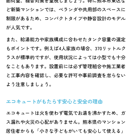
耐荷重、騒音対策を重視しましょう。特に熊本市東区な
エコキュート導入で実現するエコな暮らし
ど新築マンションでは、ベランダや共用部のスペースに
方
制限があるため、コンパクトタイプや静音設計のモデル
マンションで選ばれる省エネ型エコキュー
が人気です。
ト
また、給湯能力や家族構成に合わせたタンク容量の選定
エコキュートで環境配慮と快適生活の両立
もポイントです。例えば4人家族の場合、370リットルク
エコキュートの選び方で変わる省エネ効果
ラスが標準的ですが、使用状況によっては小型でも十分
実際に使ってわかるエコキュートの利点
なこともあります。設置前には必ず管理組合や施工業者
利用者の声に見るエコキュートの実感メリ
と工事内容を確認し、必要な許可や事前調査を怠らない
ット
よう注意しましょう。
エコキュートで変わるマンションの暮らし
エコキュート導入後の満足度とその理由
エコキュートがもたらす安心と安全の理由
安心・快適を支えるエコキュートの特長
エコキュートは火を使わず電気でお湯を沸かすため、ガ
エコキュート使用者の体験談とアドバイス
ス漏れや火災の心配がありません。熊本県のマンション
居住者からも「小さな子どもがいても安心して使える」