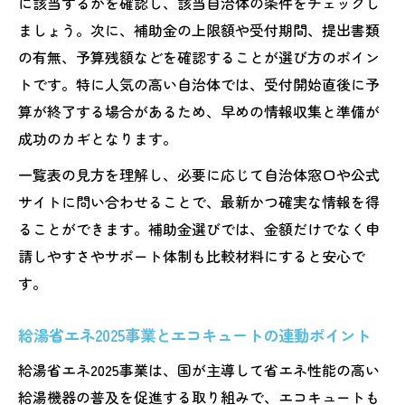
に該当するかを確認し、該当自治体の条件をチェックし
の秘訣
ましょう。次に、補助金の上限額や受付期間、提出書類
熊本県補助金で省エネ家電を効果的に導入
の有無、予算残額などを確認することが選び方のポイン
する方法
トです。特に人気の高い自治体では、受付開始直後に予
算が終了する場合があるため、早めの情報収集と準備が
エコキュート交換時の補助金活用で負担軽
成功のカギとなります。
減を目指す
省エネ設備導入で家計と環境に優しい暮ら
一覧表の見方を理解し、必要に応じて自治体窓口や公式
しを実現
サイトに問い合わせることで、最新かつ確実な情報を得
ることができます。補助金選びでは、金額だけでなく申
補助金一覧を活用した賢い給湯器選びのポ
請しやすさやサポート体制も比較材料にすると安心で
イント
す。
給湯省エネ2025事業とエコキュートの連動ポイント
給湯省エネ2025事業は、国が主導して省エネ性能の高い
給湯機器の普及を促進する取り組みで、エコキュートも