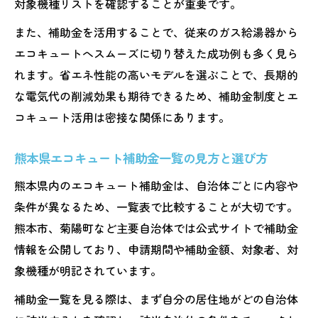
対象機種リストを確認することが重要です。
補助金申請時に重視したい比較ポイントを
また、補助金を活用することで、従来のガス給湯器から
紹介
エコキュートへスムーズに切り替えた成功例も多く見ら
熊本県のエコキュート補助金申請手順を整理
れます。省エネ性能の高いモデルを選ぶことで、長期的
エコキュート補助金申請の基本的な流れを
な電気代の削減効果も期待できるため、補助金制度とエ
解説
コキュート活用は密接な関係にあります。
熊本県補助金一覧から申請までのステップ
を確認
熊本県エコキュート補助金一覧の見方と選び方
2025年の補助金受付期間を逃さないポイン
熊本県内のエコキュート補助金は、自治体ごとに内容や
ト
条件が異なるため、一覧表で比較することが大切です。
エコキュート設置後の必要書類と申請方法
熊本市、菊陽町など主要自治体では公式サイトで補助金
申請時に役立つ省エネ家電補助金の情報源
情報を公開しており、申請期間や補助金額、対象者、対
紹介
象機種が明記されています。
効率的な補助金活用で電気代も節約しよう
補助金一覧を見る際は、まず自分の居住地がどの自治体
エコキュート補助金を利用した電気代節約