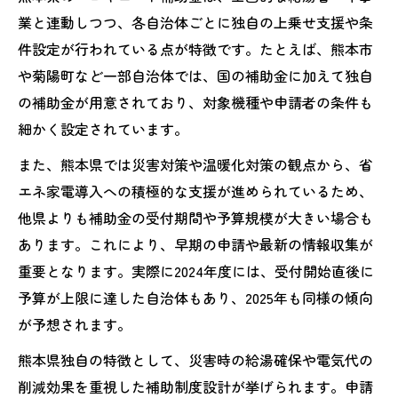
エコキュート補助金申請に必要な基本条件
業と連動しつつ、各自治体ごとに独自の上乗せ支援や条
を整理
件設定が行われている点が特徴です。たとえば、熊本市
省エネ家電補助金2025年の対象機種をチェ
や菊陽町など一部自治体では、国の補助金に加えて独自
ック
の補助金が用意されており、対象機種や申請者の条件も
熊本県エコキュート補助金の申請期間と注
細かく設定されています。
意点
また、熊本県では災害対策や温暖化対策の観点から、省
エコキュート設置時に求められる給湯効率
エネ家電導入への積極的な支援が進められているため、
の要件
他県よりも補助金の受付期間や予算規模が大きい場合も
補助金申請時に提出が必要な書類と手続き
あります。これにより、早期の申請や最新の情報収集が
の流れ
重要となります。実際に2024年度には、受付開始直後に
予算が上限に達した自治体もあり、2025年も同様の傾向
エコキュート導入時に押さえたい最新動向
が予想されます。
2025年エコキュートの最新補助金動向を総
まとめ
熊本県独自の特徴として、災害時の給湯確保や電気代の
熊本県の省エネ家電補助金トレンドとエコ
削減効果を重視した補助制度設計が挙げられます。申請