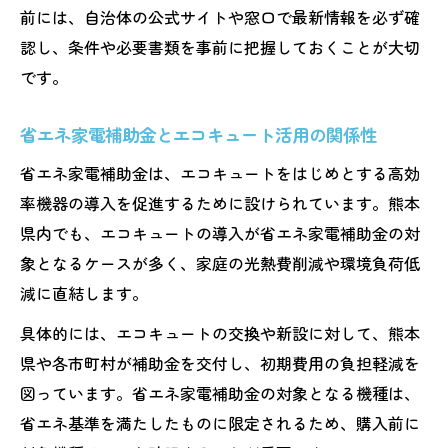
キュート
前には、自治体の公式サイトや窓口で最新情報を必ず確
認し、条件や必要書類を事前に把握しておくことが大切
エコキュート導入時に理解すべき制度変更
です。
ポイント
給湯省エネ事業・補助金の今後の見通しを
省エネ家電補助金とエコキュート活用の関係性
解説
省エネ家電補助金は、エコキュートをはじめとする高効
エコキュート交換や新設時の注目機能と補
率機器の導入を促進するために設けられています。熊本
助金対応
県内でも、エコキュートの導入が省エネ家電補助金の対
補助金で賢く省エネ設備へ切り替える方法
象となるケースが多く、家庭の光熱費削減や環境負荷低
エコキュート補助金利用で省エネ設備導入
減に直結します。
を実現
具体的には、エコキュートの交換や新設に対して、熊本
熊本県の補助金一覧を活用した賢い選び方
県や各市町村が補助金を交付し、初期費用の負担軽減を
エアコン補助金2025とエコキュート活用の
図っています。省エネ家電補助金の対象となる機種は、
コツ
省エネ基準を満たしたものに限定されるため、購入前に
省エネ家電補助金とエコキュートの併用術