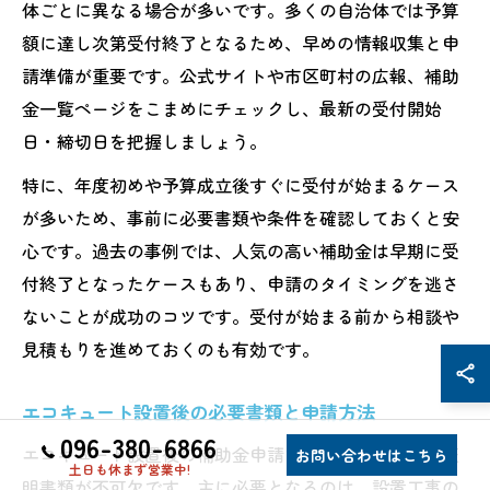
体ごとに異なる場合が多いです。多くの自治体では予算
額に達し次第受付終了となるため、早めの情報収集と申
請準備が重要です。公式サイトや市区町村の広報、補助
金一覧ページをこまめにチェックし、最新の受付開始
日・締切日を把握しましょう。
特に、年度初めや予算成立後すぐに受付が始まるケース
が多いため、事前に必要書類や条件を確認しておくと安
心です。過去の事例では、人気の高い補助金は早期に受
付終了となったケースもあり、申請のタイミングを逃さ
ないことが成功のコツです。受付が始まる前から相談や
見積もりを進めておくのも有効です。
エコキュート設置後の必要書類と申請方法
096-380-6866
エコキュート設置後の補助金申請では、工事完了後の証
お問い合わせはこちら
土日も休まず営業中!
明書類が不可欠です。主に必要となるのは、設置工事の