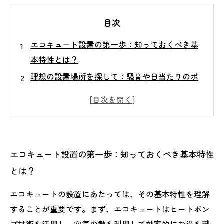
目次
エコキュート設置の第一歩：知っておくべき基
本特性とは？
理想の設置場所を探して：騒音や日当たりのポ
イント解説
設置現場での悩みを解決！実際の事例から学ぶ
最適条件
メンテナンスのしやすさが鍵：設置場所選びで
エコキュート設置の第一歩：知っておくべき基本特性
差が出る理由
とは？
快適でエコな給湯生活の実現へ：最終的な設置
場所の決め方ガイド
エコキュートの設置にあたっては、その基本特性を理解
騒音対策から排水環境まで押さえるべき重要ポ
することが重要です。まず、エコキュートはヒートポン
イント