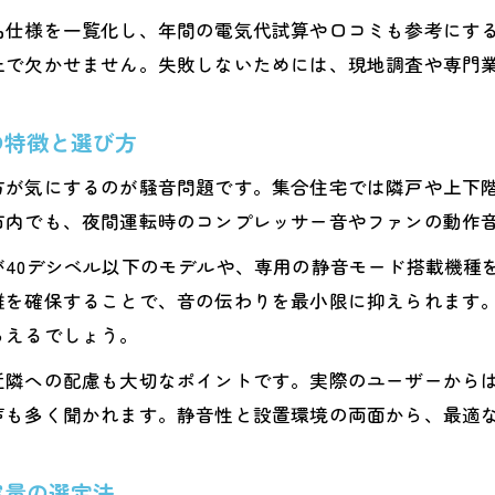
熊本県でも安心のエコキュート光熱費削減術
品仕様を一覧化し、年間の電気代試算や口コミも参考にす
補助金の活用でお得にエコキュート導入を実現
上で欠かせません。失敗しないためには、現地調査や専門
エコキュートがもたらす家計に優しい効果とは
省エネ性能に優れたエコキュートの選ぶ基準
の特徴と選び方
費用と騒音を抑えた設置方法のコツ
方が気にするのが騒音問題です。集合住宅では隣戸や上下
エコキュート設置費用を抑えるための工夫とポイント
市内でも、夜間運転時のコンプレッサー音やファンの動作
騒音リスク軽減のための施工方法と注意点
が40デシベル以下のモデルや、専用の静音モード搭載機種
費用対効果で選ぶエコキュート設置の最適解
離を確保することで、音の伝わりを最小限に抑えられます
集合住宅特有の騒音対策と防音施工の方法
らえるでしょう。
コストを抑えつつ静音性を高める設置の秘訣
近隣への配慮も大切なポイントです。実際のユーザーから
マンション暮らしで注目のエコキュート事情
声も多く聞かれます。静音性と設置環境の両面から、最適
マンションにおけるエコキュート導入の最新事情
エコキュート人気の理由と注目ポイントを解説
容量の選定法