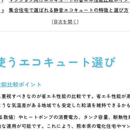
集合住宅で選ばれる静音エコキュートの特徴と選び方
スペース制限下で適したエコキュート容量の選定法
設置実績豊富な工務店でエコキュート導入を安心サポ
光熱費節約を実現するエコキュート活用術
マンション設置に強いエコキュート静音対策
使うエコキュート選び
エコキュート静音モデルのメリットと選び方のコツ
マンションでも安心の防音・防振対策とは
深夜稼働時のエコキュート騒音対策実例紹介
性能比較ポイント
静かな住環境を守るエコキュート設置工夫
も重視すべきなのが省エネ性能の比較です。省エネ性能が
騒音苦情を防ぐエコキュート設置前の注意点
ような気温差がある地域でも安定した給湯を維持できるか
熊本県で省エネな暮らしを始める秘訣
れる数値）やヒートポンプの消費電力、タンク容量、断熱
エコキュートで叶える省エネ生活の始め方ガイド
的な運用が可能です。これにより、熊本県の電化住宅やマ