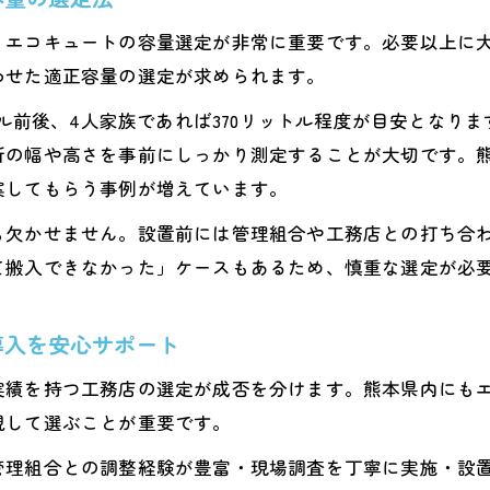
暮らしを変えるエコキュートの便利機能とは
、エコキュートの容量選定が非常に重要です。必要以上に
住まいの快適性を高めるエコキュート活用法
わせた適正容量の選定が求められます。
ユーザーの声から見るマンション用エコキュート
トル前後、4人家族であれば370リットル程度が目安とな
静かな環境を守る設置条件のポイント
所の幅や高さを事前にしっかり測定することが大切です。
エコキュート設置場所の選定で静音性アップ
案してもらう事例が増えています。
騒音を防ぐ設置条件と配置の注意点まとめ
も欠かせません。設置前には管理組合や工務店との打ち合
マンションで守るべきエコキュート設置基準
て搬入できなかった」ケースもあるため、慎重な選定が必
快適な環境維持のための設置条件チェック
エコキュート静音設置を成功させるポイント
導入を安心サポート
実績を持つ工務店の選定が成否を分けます。熊本県内にも
視して選ぶことが重要です。
管理組合との調整経験が豊富・現場調査を丁寧に実施・設