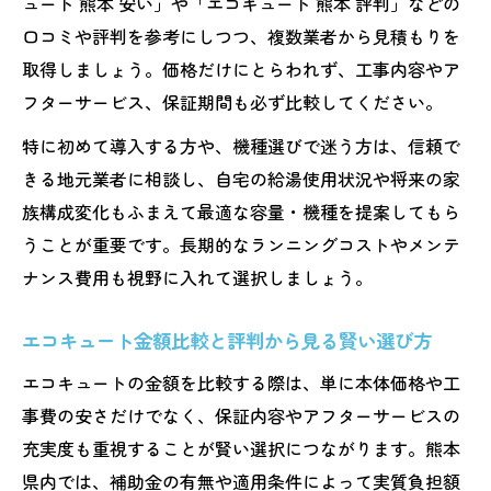
ュート 熊本 安い」や「エコキュート 熊本 評判」などの
この一記事で分かるエコキュート総額比較
口コミや評判を参考にしつつ、複数業者から見積もりを
エコキュート総額比較で最適な選択を実現
取得しましょう。価格だけにとらわれず、工事内容やア
する方法
フターサービス、保証期間も必ず比較してください。
エコキュート費用の内訳と比較ポイントを
特に初めて導入する方や、機種選びで迷う方は、信頼で
徹底解説
きる地元業者に相談し、自宅の給湯使用状況や将来の家
熊本県基準のエコキュート総額を分かりや
族構成変化もふまえて最適な容量・機種を提案してもら
すく整理
うことが重要です。長期的なランニングコストやメンテ
エコキュート交換費用の明細と相場感を理
ナンス費用も視野に入れて選択しましょう。
解する
エコキュート金額比較と評判から見る賢い選び方
エコキュート比較で押さえたい重要な費用
要素
エコキュートの金額を比較する際は、単に本体価格や工
事費の安さだけでなく、保証内容やアフターサービスの
充実度も重視することが賢い選択につながります。熊本
県内では、補助金の有無や適用条件によって実質負担額