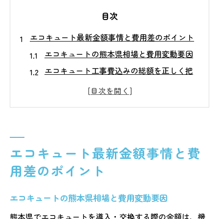
目次
エコキュート最新金額事情と費用差のポイント
エコキュートの熊本県相場と費用変動要因
エコキュート工事費込みの総額を正しく把
握する方法
熊本でエコキュートが安い理由と選び方の
極意
エコキュート金額比較と評判から見る賢い
選び方
エコキュート最新金額事情と費
エコキュート販売価格の違いと実際の費用
用差のポイント
感
熊本県で賢く活用する補助金の選び方
エコキュートの熊本県相場と費用変動要因
エコキュート補助金申請で押さえるべき最
熊本県でエコキュートを導入・交換する際の金額は、機