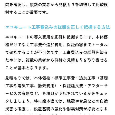
間を確認し、複数の業者から見積もりを取得して比較検
エコキュートで叶える省エネと経済的メリ
討することが重要です。
ットの両立
エコキュート選びで家計負担を減らす着眼
エコキュート工事費込みの総額を正しく把握する方法
点
エコキュートの導入費用を正確に把握するには、本体価
省エネ型エコキュートの家計貢献度を徹底
格だけでなく工事費や追加費用、保証内容までトータル
解説
で確認することが不可欠です。工事費込みの総額を知る
370Lと460Lで迷う際の容量選択ガイド
ためには、複数の業者から詳細な見積もりを取り寄せる
エコキュート容量選びと家族人数の最適な
ことが基本となります。
関係性
見積もりでは、本体価格・標準工事費・追加工事（基礎
370Lと460Lのエコキュートで差が出るポイ
工事や電気工事、撤去費用）・保証延長費・アフターサ
ント
ービスの有無など、各項目が明記されているかをチェッ
エコキュート容量別の金額と使い勝手比較
クしましょう。特に熊本県では、地震や台風などの自然
の重要性
災害も考慮し、設置基礎の強化や耐震対策が必要となる
エコキュート選定で重視したい容量と費用