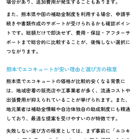
場合があり、追加費用が発生することもあります。
のバランス
また、熊本県や国の補助金制度を利用する場合、申請手
迷った時のエコキュート容量選び失敗しな
続きや書類作成のサポートが受けられるかも確認ポイン
いコツ
トです。総額だけで即決せず、費用・保証・アフターサ
交換費用を抑えるための実践的なコツ集
ポートまで総合的に比較することが、後悔しない選択に
エコキュート交換費用を最小限に抑える具
つながります。
体策
複数業者比較でエコキュート工事費を賢く
熊本でエコキュートが安い理由と選び方の極意
節約
熊本県でエコキュートの価格が比較的安くなる背景に
撤去処分費込みで安心できるエコキュート
は、地域密着の販売店や工事業者が多く、流通コストや
選び
出張費用が抑えられていることが挙げられます。また、
エコキュート交換時に追加費用を防ぐチェ
地元業者は補助金情報や自治体独自の助成制度にも精通
ック法
しており、最適な提案を受けやすいのが特徴です。
エコキュート交換で後悔しないための事前
失敗しない選び方の極意としては、まず事前に「エコキ
対策