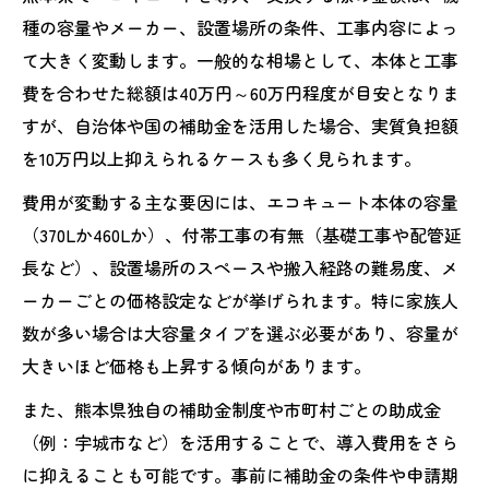
新情報
種の容量やメーカー、設置場所の条件、工事内容によっ
熊本県のエコキュート補助金活用術と申請
て大きく変動します。一般的な相場として、本体と工事
条件
費を合わせた総額は40万円～60万円程度が目安となりま
補助金を最大活用しエコキュート費用を抑
すが、自治体や国の補助金を活用した場合、実質負担額
えるコツ
を10万円以上抑えられるケースも多く見られます。
エコキュートと熊本補助金の賢い組み合わ
費用が変動する主な要因には、エコキュート本体の容量
せ方
（370Lか460Lか）、付帯工事の有無（基礎工事や配管延
エコキュート導入で損しないための補助金
長など）、設置場所のスペースや搬入経路の難易度、メ
比較
ーカーごとの価格設定などが挙げられます。特に家族人
数が多い場合は大容量タイプを選ぶ必要があり、容量が
省エネ性と家計負担軽減を両立する方法
大きいほど価格も上昇する傾向があります。
エコキュートの省エネ性能が家計に与える
効果とは
また、熊本県独自の補助金制度や市町村ごとの助成金
エコキュート導入で光熱費を賢く削減する
（例：宇城市など）を活用することで、導入費用をさら
ポイント
に抑えることも可能です。事前に補助金の条件や申請期